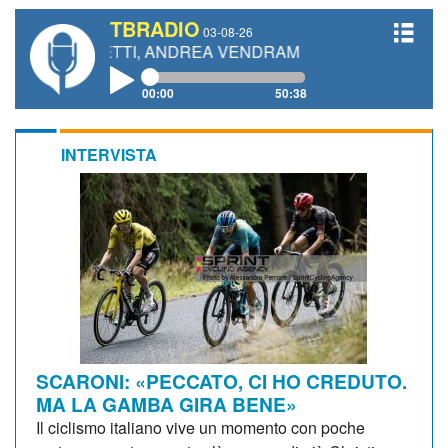
TBRADIO
03-08-26
IANETTI, ANDREA VENDRAME, FILIPPO FIORELLI
00:00
50:38
INTERVISTA
SCARONI: «PECCATO, CI HO CREDUTO.
MA LA GAMBA GIRA BENE»
Il ciclismo italiano vive un momento con poche