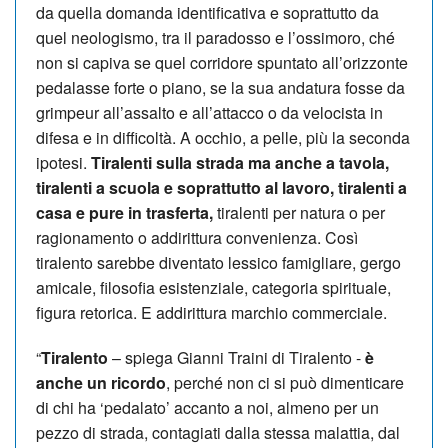
da quella domanda identificativa e soprattutto da
quel neologismo, tra il paradosso e l’ossimoro, ché
non si capiva se quel corridore spuntato all’orizzonte
pedalasse forte o piano, se la sua andatura fosse da
grimpeur all’assalto e all’attacco o da velocista in
difesa e in difficoltà. A occhio, a pelle, più la seconda
ipotesi.
Tiralenti sulla strada ma anche a tavola,
tiralenti a scuola e soprattutto al lavoro, tiralenti a
casa e pure in trasferta,
tiralenti per natura o per
ragionamento o addirittura convenienza. Così
tiralento sarebbe diventato lessico famigliare, gergo
amicale, filosofia esistenziale, categoria spirituale,
figura retorica. E addirittura marchio commerciale.
“
Tiralento
– spiega Gianni Traini di Tiralento -
è
anche un ricordo
, perché non ci si può dimenticare
di chi ha ‘pedalato’ accanto a noi, almeno per un
pezzo di strada, contagiati dalla stessa malattia, dal