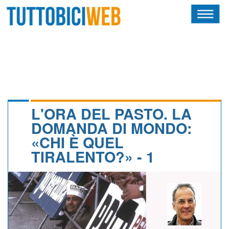
HOME
RIVISTA
SQUADRE
ATLETI
L'ORA DEL PASTO. LA
DOMANDA DI MONDO:
CALENDARIO
«CHI È QUEL
TIRALENTO?» - 1
OSCAR
ALBI D'ORO
NEWSLETTER