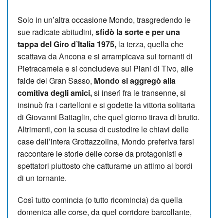
Solo in un’altra occasione Mondo, trasgredendo le
sue radicate abitudini,
sfidò la sorte e per una
tappa del Giro d’Italia 1975,
la terza, quella che
scattava da Ancona e si arrampicava sui tornanti di
Pietracamela e si concludeva sui Piani di Tivo, alle
falde del Gran Sasso,
Mondo si aggregò alla
comitiva degli amici,
si inserì fra le transenne, si
insinuò fra i cartelloni e si godette la vittoria solitaria
di Giovanni Battaglin, che quel giorno tirava di brutto.
Altrimenti, con la scusa di custodire le chiavi delle
case dell’intera Grottazzolina, Mondo preferiva farsi
raccontare le storie delle corse da protagonisti e
spettatori piuttosto che catturarne un attimo ai bordi
di un tornante.
Così tutto comincia (o tutto ricomincia) da quella
domenica alle corse, da quel corridore barcollante,