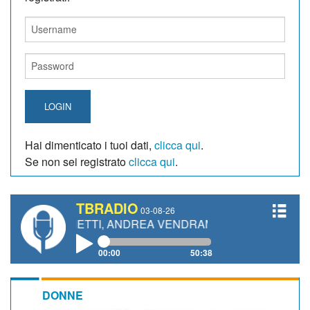
LOGIN
Hai dimenticato i tuoi dati,
clicca qui
.
Se non sei registrato
clicca qui
.
TBRADIO
03-08-26
IANETTI, ANDREA VENDRAME, FILIPPO FIORELLI
00:00
50:38
DONNE