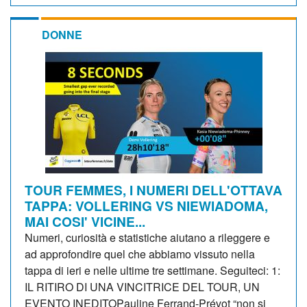
DONNE
TOUR FEMMES, I NUMERI DELL'OTTAVA
TAPPA: VOLLERING VS NIEWIADOMA,
MAI COSI' VICINE...
Numeri, curiosità e statistiche aiutano a rileggere e
ad approfondire quel che abbiamo vissuto nella
tappa di ieri e nelle ultime tre settimane. Seguiteci: 1:
IL RITIRO DI UNA VINCITRICE DEL TOUR, UN
EVENTO INEDITOPauline Ferrand-Prévot “non si