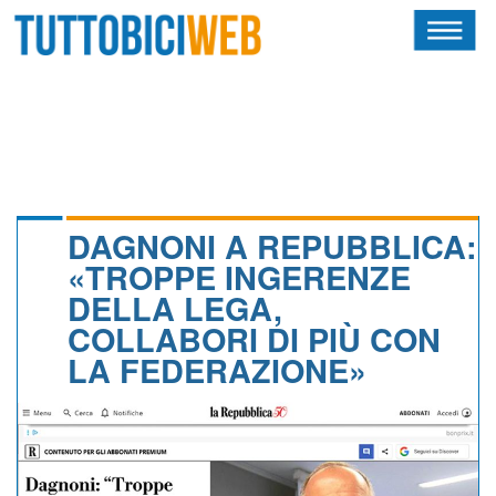
HOME
RIVISTA
SQUADRE
ATLETI
DAGNONI A REPUBBLICA:
«TROPPE INGERENZE
CALENDARIO
DELLA LEGA,
COLLABORI DI PIÙ CON
OSCAR
LA FEDERAZIONE»
ALBI D'ORO
NEWSLETTER