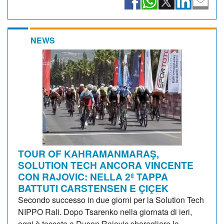
NEWS
TOUR OF KAHRAMANMARAŞ,
SOLUTION TECH ANCORA VINCENTE
CON RAJOVIC: NELLA 2ª TAPPA
BATTUTI CARSTENSEN E ÇIÇEK
Secondo successo in due giorni per la Solution Tech
NIPPO Rali. Dopo Tsarenko nella giornata di ieri,
oggi è toccato a Dusan Rajovic sbaragliare la