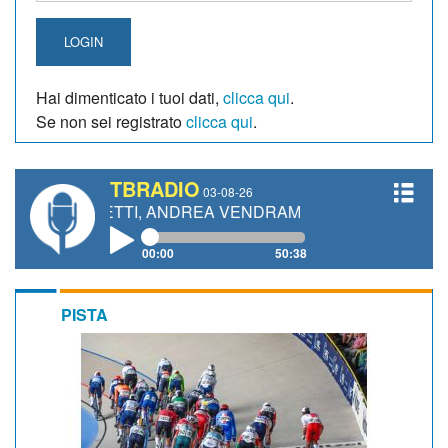
LOGIN
Hai dimenticato i tuoi dati,
clicca qui
.
Se non sei registrato
clicca qui
.
TBRADIO
03-08-26
IANETTI, ANDREA VENDRAME, FILIPPO FIORELLI
00:00
50:38
PISTA