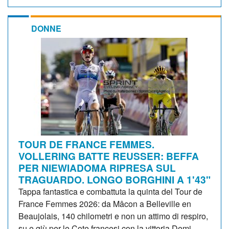
DONNE
TOUR DE FRANCE FEMMES.
VOLLERING BATTE REUSSER: BEFFA
PER NIEWIADOMA RIPRESA SUL
TRAGUARDO. LONGO BORGHINI A 1'43"
Tappa fantastica e combattuta la quinta del Tour de
France Femmes 2026: da Mâcon a Belleville en
Beaujolais, 140 chilometri e non un attimo di respiro,
su e giù per le Cote francesi con la vittoria Demi