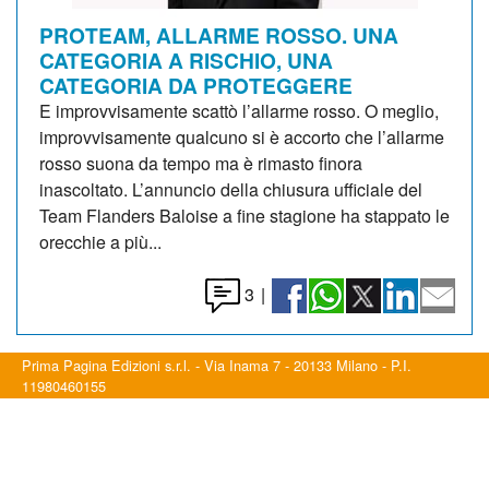
PROTEAM, ALLARME ROSSO. UNA
CATEGORIA A RISCHIO, UNA
CATEGORIA DA PROTEGGERE
E improvvisamente scattò l’allarme rosso. O meglio,
improvvisamente qualcuno si è accorto che l’allarme
rosso suona da tempo ma è rimasto finora
inascoltato. L’annuncio della chiusura ufficiale del
Team Flanders Baloise a fine stagione ha stappato le
orecchie a più...
3
|
Prima Pagina Edizioni s.r.l. - Via Inama 7 - 20133 Milano - P.I.
11980460155