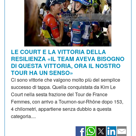
LE COURT E LA VITTORIA DELLA
RESILIENZA «IL TEAM AVEVA BISOGNO
DI QUESTA VITTORIA, ORA IL NOSTRO
TOUR HA UN SENSO»
Ci sono vittorie che valgono molto più del semplice
successo di tappa. Quella conquistata da Kim Le
Court nella sesta frazione del Tour de France
Femmes, con arrivo a Tournon-sur-Rhône dopo 153,
4 chilometri, appartiene senza dubbio a questa
categoria....