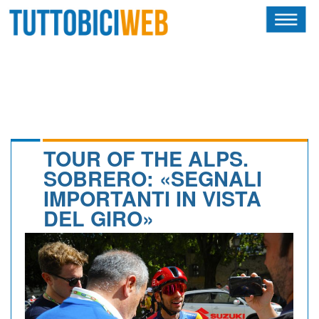
HOME
RIVISTA
SQUADRE
ATLETI
TOUR OF THE ALPS.
SOBRERO: «SEGNALI
CALENDARIO
IMPORTANTI IN VISTA
DEL GIRO»
OSCAR
ALBI D'ORO
NEWSLETTER