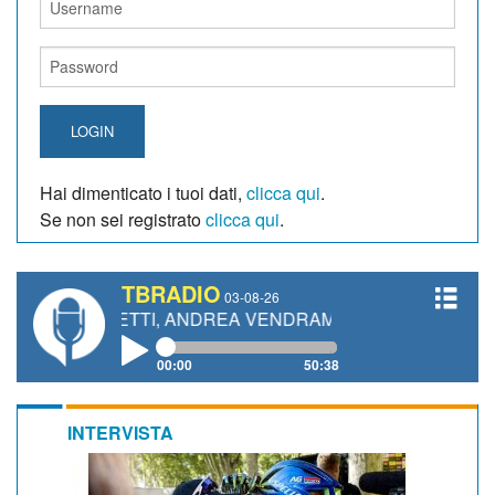
LOGIN
Hai dimenticato i tuoi dati,
clicca qui
.
Se non sei registrato
clicca qui
.
TBRADIO
03-08-26
GIANETTI, ANDREA VENDRAME, FILIPPO FIORELLI
00:00
50:38
INTERVISTA