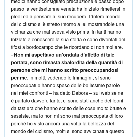
medici hanno consigliato precauzione e passo dopo
passo la ventisettenne veneta ha iniziato rimettersi in
piedi ed a pensare al suo recupero. L’intero mondo
del ciclismo si è stretto intorno a lei mostrandole una
vicinanza che mai aveva visto prima, in tanti hanno
iniziato a conoscere la sua storia e sono diventati dei
tifosi a bordocampo che le ricordano di non mollare.
«
Non mi aspettavo un’ondata d’affetto di tale
portata, sono rimasta sbalordita della quantità di
persone che mi hanno scritto preoccupandosi
per me
. In molti, vedendo le immagini, si sono
preoccupati e hanno speso delle bellissime parole
nei miei confronti – ha detto Debora – sul web se ne
è parlato davvero tanto, ci sono stati anche dei leoni
da tastiera che hanno scritto delle cose molto brutte e
sessiste, ma io non mi sono mai preoccupata di loro
perché ho visto ancora una volta la bellezza del
mondo del ciclismo, molti si sono avvicinati a questo