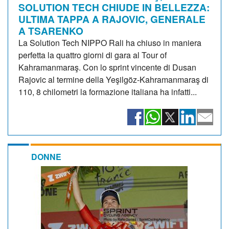
SOLUTION TECH CHIUDE IN BELLEZZA:
ULTIMA TAPPA A RAJOVIC, GENERALE
A TSARENKO
La Solution Tech NIPPO Rali ha chiuso in maniera
perfetta la quattro giorni di gara al Tour of
Kahramanmaraş. Con lo sprint vincente di Dusan
Rajovic al termine della Yeşilgöz-Kahramanmaraş di
110, 8 chilometri la formazione italiana ha infatti...
DONNE