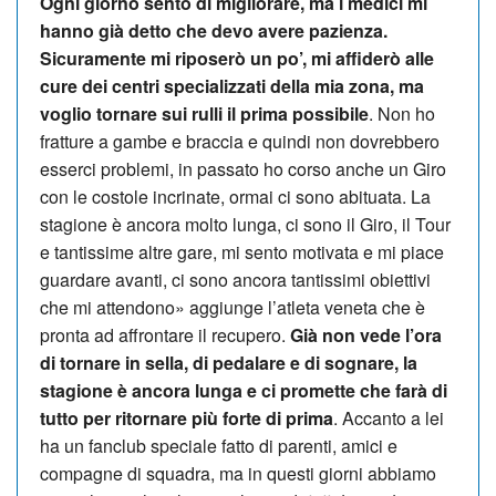
Ogni giorno sento di migliorare, ma i medici mi
hanno già detto che devo avere pazienza.
Sicuramente mi riposerò un po’, mi affiderò alle
cure dei centri specializzati della mia zona, ma
voglio tornare sui rulli il prima possibile
. Non ho
fratture a gambe e braccia e quindi non dovrebbero
esserci problemi, in passato ho corso anche un Giro
con le costole incrinate, ormai ci sono abituata. La
stagione è ancora molto lunga, ci sono il Giro, il Tour
e tantissime altre gare, mi sento motivata e mi piace
guardare avanti, ci sono ancora tantissimi obiettivi
che mi attendono» aggiunge l’atleta veneta che è
pronta ad affrontare il recupero.
Già non vede l’ora
di tornare in sella, di pedalare e di sognare, la
stagione è ancora lunga e ci promette che farà di
tutto per ritornare più forte di prima
. Accanto a lei
ha un fanclub speciale fatto di parenti, amici e
compagne di squadra, ma in questi giorni abbiamo