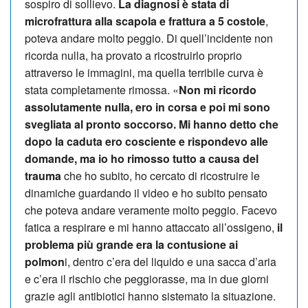
sospiro di sollievo.
La diagnosi è stata di
microfrattura alla scapola e frattura a 5 costole
,
poteva andare molto peggio. Di quell’incidente non
ricorda nulla, ha provato a ricostruirlo proprio
attraverso le immagini, ma quella terribile curva è
stata completamente rimossa. «
Non mi ricordo
assolutamente nulla, ero in corsa e poi mi sono
svegliata al pronto soccorso. Mi hanno detto che
dopo la caduta ero cosciente e rispondevo alle
domande, ma io ho rimosso tutto a causa del
trauma
che ho subito, ho cercato di ricostruire le
dinamiche guardando il video e ho subito pensato
che poteva andare veramente molto peggio. Facevo
fatica a respirare e mi hanno attaccato all’ossigeno,
il
problema più grande era la contusione ai
polmon
i, dentro c’era del liquido e una sacca d’aria
e c’era il rischio che peggiorasse, ma in due giorni
grazie agli antibiotici hanno sistemato la situazione.