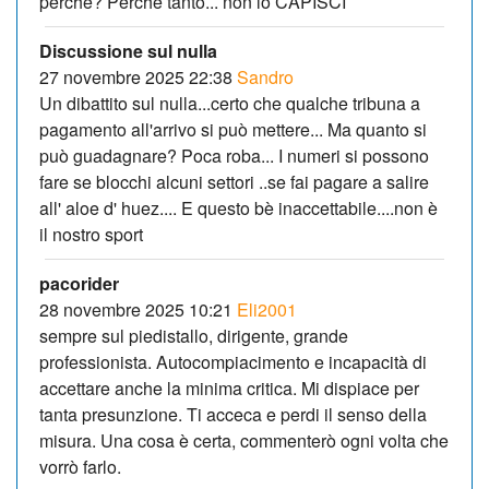
perché? Perché tanto... non lo CAPISCI
Discussione sul nulla
27 novembre 2025 22:38
Sandro
Un dibattito sul nulla...certo che qualche tribuna a
pagamento all'arrivo si può mettere... Ma quanto si
può guadagnare? Poca roba... I numeri si possono
fare se blocchi alcuni settori ..se fai pagare a salire
all' aloe d' huez.... E questo bè inaccettabile....non è
il nostro sport
pacorider
28 novembre 2025 10:21
Eli2001
sempre sul piedistallo, dirigente, grande
professionista. Autocompiacimento e incapacità di
accettare anche la minima critica. Mi dispiace per
tanta presunzione. Ti acceca e perdi il senso della
misura. Una cosa è certa, commenterò ogni volta che
vorrò farlo.