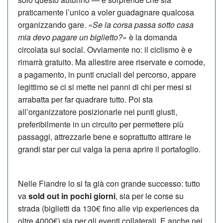
praticamente l’unico a voler guadagnare qualcosa
organizzando gare.
«Se la corsa passa sotto casa
mia devo pagare un biglietto?»
è la domanda
circolata sui social. Ovviamente no: il ciclismo è e
rimarrà gratuito. Ma allestire aree riservate e comode,
a pagamento, in punti cruciali del percorso, appare
legittimo se ci si mette nei panni di chi per mesi si
arrabatta per far quadrare tutto. Poi sta
all’organizzatore posizionarle nei punti giusti,
preferibilmente in un circuito per permettere più
passaggi, attrezzarle bene e soprattutto attirare le
grandi star per cui valga la pena aprire il portafoglio.
Nelle Fiandre lo si fa già con grande successo: tutto
va
sold out in pochi giorni
, sia per le corse su
strada (biglietti da 130€ fino alle vip experiences da
oltre 4000€) sia per gli eventi collaterali. E anche nei