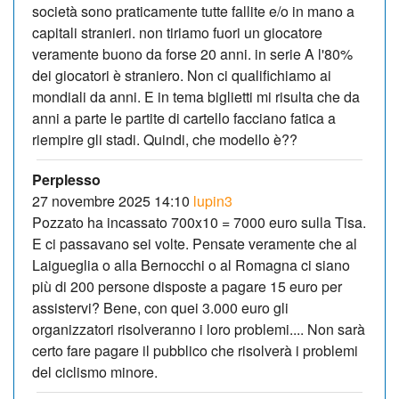
società sono praticamente tutte fallite e/o in mano a
capitali stranieri. non tiriamo fuori un giocatore
veramente buono da forse 20 anni. in serie A l'80%
dei giocatori è straniero. Non ci qualifichiamo ai
mondiali da anni. E in tema biglietti mi risulta che da
anni a parte le partite di cartello facciano fatica a
riempire gli stadi. Quindi, che modello è??
Perplesso
27 novembre 2025 14:10
lupin3
Pozzato ha incassato 700x10 = 7000 euro sulla Tisa.
E ci passavano sei volte. Pensate veramente che al
Laigueglia o alla Bernocchi o al Romagna ci siano
più di 200 persone disposte a pagare 15 euro per
assistervi? Bene, con quei 3.000 euro gli
organizzatori risolveranno i loro problemi.... Non sarà
certo fare pagare il pubblico che risolverà i problemi
del ciclismo minore.