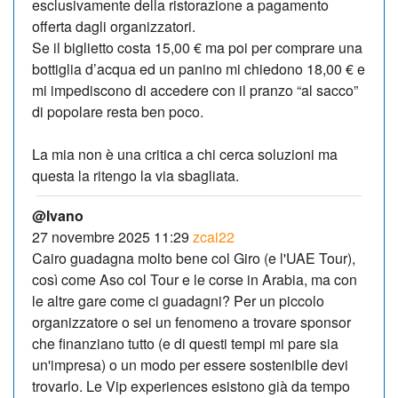
esclusivamente della ristorazione a pagamento
offerta dagli organizzatori.
Se il biglietto costa 15,00 € ma poi per comprare una
bottiglia d’acqua ed un panino mi chiedono 18,00 € e
mi impediscono di accedere con il pranzo “al sacco”
di popolare resta ben poco.
La mia non è una critica a chi cerca soluzioni ma
questa la ritengo la via sbagliata.
@Ivano
27 novembre 2025 11:29
zcai22
Cairo guadagna molto bene col Giro (e l'UAE Tour),
così come Aso col Tour e le corse in Arabia, ma con
le altre gare come ci guadagni? Per un piccolo
organizzatore o sei un fenomeno a trovare sponsor
che finanziano tutto (e di questi tempi mi pare sia
un'impresa) o un modo per essere sostenibile devi
trovarlo. Le Vip experiences esistono già da tempo