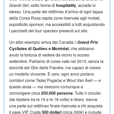
Grandi Giri, sotto forma di
hospitality
, accade lo
stesso. Una parte del rettilineo d’arrivo di ogni tappa
della Corsa Rosa ospita zone riservate agli invitati,
soprattutto sponsor, ma accessibili a tutti acquistando
i pacchetti dei tour operator presenti sul sito.
Un altro esempio arriva dal Canada: i
Grand Prix
Cyclistes di Québec e Montréal
, che abbiamo
avuto la fortuna di vedere da vicino lo scorso
settembre. Parliamo di corse nate nel 2010, senza la
storicità del Giro delle Fiandre, ma capaci di creare
un modello vincente. È vero, ogni anno portano
corridori come Tadej Pogačar e Wout Van Aert — e
questo aiuta — ma riescono comunque a
coinvolgere circa
250.000 persone
. Tutto il circuito
(da ripetere tra le 15 e le 18 volte) è libero, tranne
una parte sul rettilineo finale riservata a chi acquista
il pass VIP. Costa
500 dollari
(circa 300€) e include