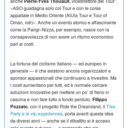
anche
Pierre-Yves Thouault
, vicedirettore del Tour:
«ASO guadagna solo col Tour e con le corse
appaltate in Medio Oriente (AlUla Tour e Tour of
Oman, ndr)». Anche un evento storico e affascinante
come la Parigi–Nizza, per esempio, nasce con la
consapevolezza di non avere un ritorno economico
pari ai costi.
La fortuna del ciclismo italiano — ed europeo in
generale — è che esistono ancora organizzatori e
sponsor appassionati che continuano a investire. Ma
i costi aumentano per tutti, ed è normale cercare
soluzioni innovative per mettere un po’ di fieno in
cascina e non fare tutto a fondo perduto.
Filippo
Pozzato
, con il progetto Ride the Dreamland, il
Tisa
Party e le vip experiences
, porta avanti questa idea
da diversi anni — anche se il dibattito si è acceso
solo questo autunno — e sorprende che sia