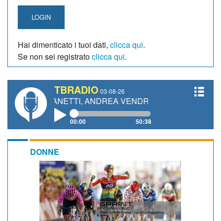
LOGIN
Hai dimenticato i tuoi dati,
clicca qui
.
Se non sei registrato
clicca qui
.
TBRADIO
03-08-26
RO GIANETTI, ANDREA VENDRAME, FILIPPO FIORELLI
00:00
50:38
DONNE