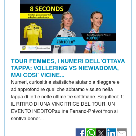
TOUR FEMMES, I NUMERI DELL'OTTAVA
TAPPA: VOLLERING VS NIEWIADOMA,
MAI COSI' VICINE...
Numeri, curiosità e statistiche aiutano a rileggere e
ad approfondire quel che abbiamo vissuto nella
tappa di ieri e nelle ultime tre settimane. Seguiteci: 1:
IL RITIRO DI UNA VINCITRICE DEL TOUR, UN
EVENTO INEDITOPauline Ferrand-Prévot “non si
sentiva bene”...