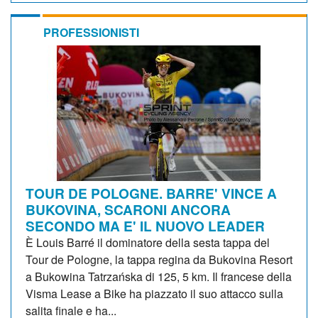
PROFESSIONISTI
TOUR DE POLOGNE. BARRE' VINCE A
BUKOVINA, SCARONI ANCORA
SECONDO MA E' IL NUOVO LEADER
È Louis Barré il dominatore della sesta tappa del
Tour de Pologne, la tappa regina da Bukovina Resort
a Bukowina Tatrzańska di 125, 5 km. Il francese della
Visma Lease a Bike ha piazzato il suo attacco sulla
salita finale e ha...