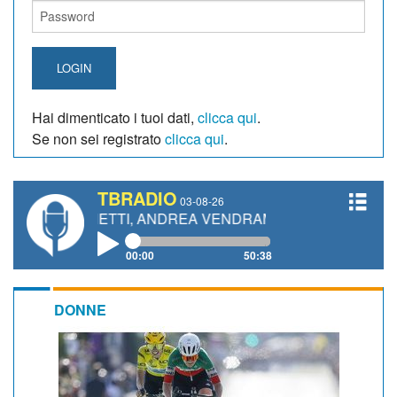
LOGIN
Hai dimenticato i tuoi dati,
clicca qui
.
Se non sei registrato
clicca qui
.
TBRADIO
03-08-26
GIANETTI, ANDREA VENDRAME, FILIPPO FIORELLI
00:00
50:38
DONNE