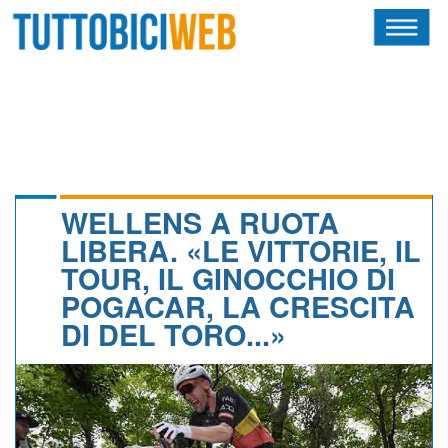
HOME
RIVISTA
SQUADRE
ATLETI
WELLENS A RUOTA
LIBERA. «LE VITTORIE, IL
CALENDARIO
TOUR, IL GINOCCHIO DI
POGACAR, LA CRESCITA
OSCAR
DI DEL TORO...»
ALBI D'ORO
NEWSLETTER