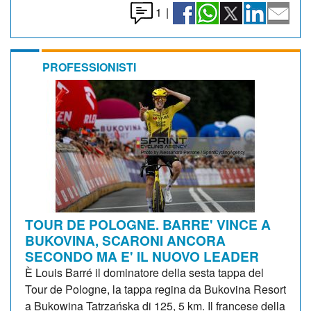
1
|
PROFESSIONISTI
TOUR DE POLOGNE. BARRE' VINCE A
BUKOVINA, SCARONI ANCORA
SECONDO MA E' IL NUOVO LEADER
È Louis Barré il dominatore della sesta tappa del
Tour de Pologne, la tappa regina da Bukovina Resort
a Bukowina Tatrzańska di 125, 5 km. Il francese della