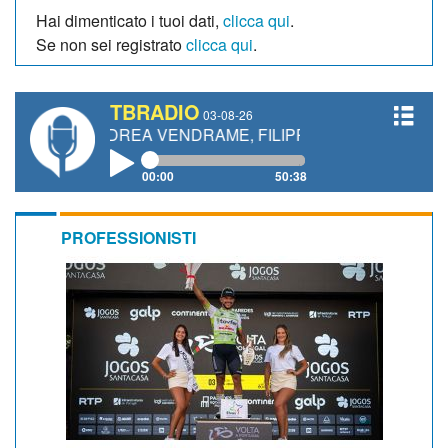
Hai dimenticato i tuoi dati,
clicca qui
.
Se non sei registrato
clicca qui
.
TBRADIO
03-08-26
NDREA VENDRAME, FILIPPO FIORELLI
00:00
50:38
PROFESSIONISTI