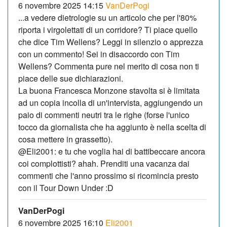
6 novembre 2025 14:15
VanDerPogi
...a vedere dietrologie su un articolo che per l'80%
riporta i virgolettati di un corridore? Ti piace quello
che dice Tim Wellens? Leggi in silenzio o apprezza
con un commento! Sei in disaccordo con Tim
Wellens? Commenta pure nel merito di cosa non ti
piace delle sue dichiarazioni.
La buona Francesca Monzone stavolta si è limitata
ad un copia incolla di un'intervista, aggiungendo un
paio di commenti neutri tra le righe (forse l'unico
tocco da giornalista che ha aggiunto è nella scelta di
cosa mettere in grassetto).
@Eli2001: e tu che voglia hai di battibeccare ancora
coi complottisti? ahah. Prenditi una vacanza dai
commenti che l'anno prossimo si ricomincia presto
con il Tour Down Under :D
VanDerPogi
6 novembre 2025 16:10
Eli2001