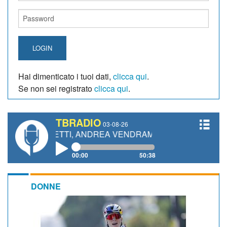
LOGIN
Hai dimenticato i tuoi dati,
clicca qui
.
Se non sei registrato
clicca qui
.
TBRADIO
03-08-26
GIANETTI, ANDREA VENDRAME, FILIPPO FIORELLI
00:00
50:38
DONNE