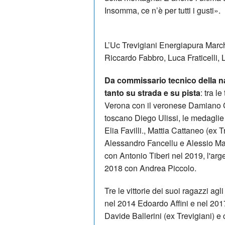
Insomma, ce n’è per tutti i gusti».
L’Uc Trevigiani Energiapura Mar
Riccardo Fabbro, Luca Fraticelli,
Da commissario tecnico della n
tanto su strada e su pista
: tra l
Verona con il veronese Damiano Cu
toscano Diego Ulissi, le medaglie
Elia Favilli., Mattia Cattaneo (ex 
Alessandro Fancellu e Alessio Mar
con Antonio Tiberi nel 2019, l'ar
2018 con Andrea Piccolo.
Tre le vittorie dei suoi ragazzi a
nel 2014 Edoardo Affini e nel 201
Davide Ballerini (ex Trevigiani) e