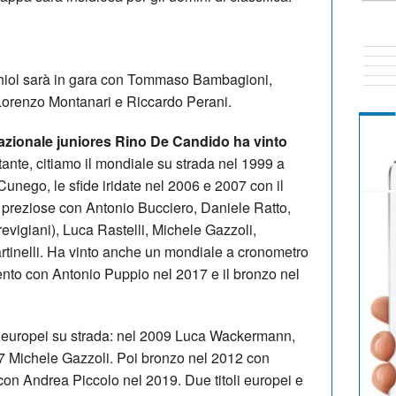
chiol sarà in gara con Tommaso Bambagioni,
 Lorenzo Montanari e Riccardo Perani.
azionale juniores Rino De Candido ha vinto
e tante, citiamo il mondiale su strada nel 1999 a
nego, le sfide iridate nel 2006 e 2007 con il
 preziose con Antonio Bucciero, Daniele Ratto,
Trevigiani), Luca Rastelli, Michele Gazzoli,
tinelli. Ha vinto anche un mondiale a cronometro
gento con Antonio Puppio nel 2017 e il bronzo nel
gli europei su strada: nel 2009 Luca Wackermann,
7 Michele Gazzoli. Poi bronzo nel 2012 con
 con Andrea Piccolo nel 2019. Due titoli europei e