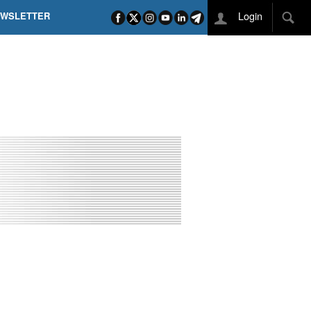
Login
EWSLETTER
 POEL SUI CAMPI ELISI! POGAČAR NELLA STORIA
L TAPPONE DEI TAPPONI
DEJ IN UNA TAPPA PAZZESCA
ETTE INCORONA CARAPAZ
O DI PHILIPSEN SU SCHMID E KOOIJ