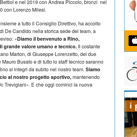
ettiol e nel 2019 con Andrea Piccolo, bronzi nel
0 con Lorenzo Milesi.
insieme a tutto il Consiglio Direttivo, ha accolto
 di De Candido nella storica sede del team, a
eviso: «
Diamo il benvenuto a Rino,
di grande valore umano e tecnico.
Il costante
iano Marton, di Giuseppe Lorenzetto, dei due
 e Mauro Busato e di tutto lo staff tecnico saranno
Rino si integri da subito nel nostro team.
Siamo
cio al nostro progetto sportivo,
mantenendo
l’Uc Trevigiani». E che oggi cominci la nuova