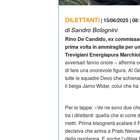
DILETTANTI
| 15/06/2025 | 08
di Sandro Bolognini
Rino De Candido, ex commissario 
prima volta in ammiraglia per u
Trevigiani Energiapura Marchio
avversari fanno onore – afferma c
di fare una onorevole figura. Al Gi
tutte le squadre Devo che schieran
il belga Jarno Widar, colui che ha 
Per le tappe: «Ve ne sono due che
tra i dilettanti: quella che si cor
metri. Prima bisognerà scalare il 
decisiva che arriva a Prato Nevoso
della montagna. E anche l’ultima t