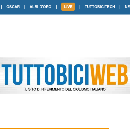
|
|
|
|
|
OSCAR
ALBI D'ORO
TUTTOBICITECH
N
TOUR DE FRANCE. SHOW DI VAN DER
TOUR DE FRANCE. CARAPAZ FIRMA I
TOUR DE FRANCE. POKERISSIMO TA
TOUR DE FRANCE. ORCIERES-MERL
TOUR DE FRANCE. A VOIRON TRIONF