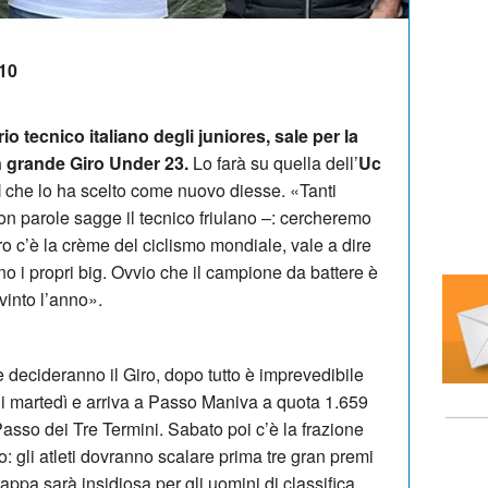
:10
tecnico italiano degli juniores, sale per la
n grande Giro Under 23.
Lo farà su quella dell’
Uc
l
che lo ha scelto come nuovo diesse. «Tanti
on parole sagge il tecnico friulano –: cercheremo
ro c’è la crème del ciclismo mondiale, vale a dire
o i propri big. Ovvio che il campione da battere è
vinto l’anno».
 decideranno il Giro, dopo tutto è imprevedibile
re di martedì e arriva a Passo Maniva a quota 1.659
Passo dei Tre Termini. Sabato poi c’è la frazione
: gli atleti dovranno scalare prima tre gran premi
appa sarà insidiosa per gli uomini di classifica.