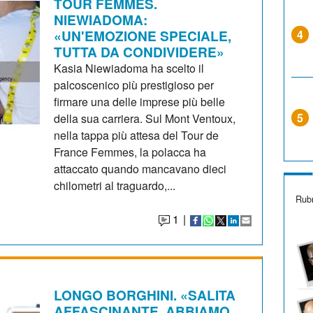
TOUR FEMMES.
NIEWIADOMA:
«UN'EMOZIONE SPECIALE,
4
TUTTA DA CONDIVIDERE»
Kasia Niewiadoma ha scelto il
palcoscenico più prestigioso per
firmare una delle imprese più belle
5
della sua carriera. Sul Mont Ventoux,
nella tappa più attesa del Tour de
France Femmes, la polacca ha
attaccato quando mancavano dieci
chilometri al traguardo,...
Rubr
1
|
LONGO BORGHINI. «SALITA
AFFASCINANTE, ABBIAMO