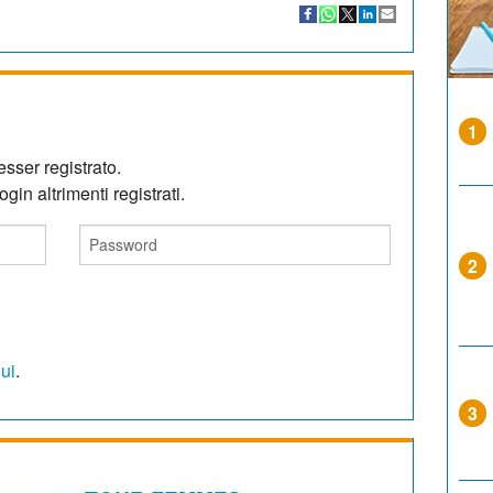
1
sser registrato.
gin altrimenti registrati.
2
qui
.
3