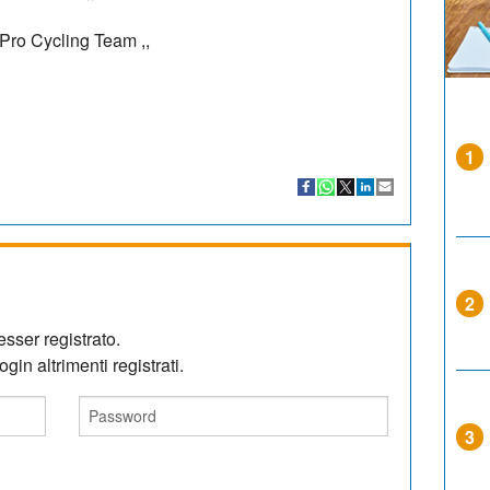
Pro Cycling Team
,,
1
2
sser registrato.
gin altrimenti registrati.
3