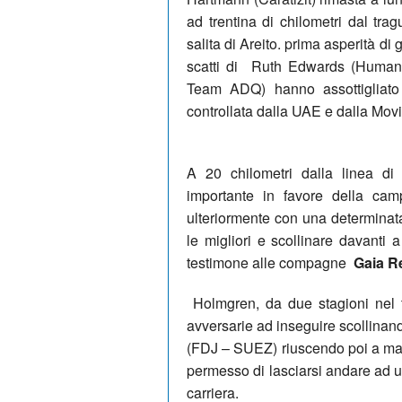
ad trentina di chilometri dal tr
salita di Areito. prima asperità di 
scatti di
Ruth Edwards (Human 
Team ADQ) hanno assottigliato 
controllata dalla UAE e dalla Movi
A 20 chilometri dalla linea d
importante in favore della cam
ulteriormente con una determina
le migliori e scollinare davanti 
testimone alle compagne
Gaia Re
Holmgren, da due stagioni nel 
avversarie ad inseguire scollinan
(FDJ – SUEZ) riuscendo poi a ma
permesso di lasciarsi andare ad un 
carriera.