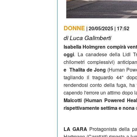
DONNE
| 20/05/2025 | 17:52
di Luca Galimberti
Isabella Holmgren compirà vent'a
oggi
. La canadese della Lidl T
chilometri complessivi) anticip
e Thalita de Jong
(Human Powere
tagliando il traguardo 44" dop
rendendosi conto della fuga, ha
capendo l'errore un attimo dopo la
Malcotti (Human Powered Hea
rispettivamente settima e nona
c
LA GARA
Protagonista della par
Hartmann (Caratizit) rimasta a lu