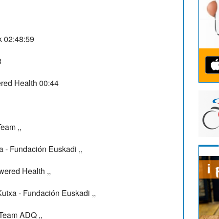
k
02:48:59
8
ed Health
00:44
 Team
,,
a - Fundación Euskadi
,,
ered Health
,,
Kutxa - Fundación Euskadi
,,
Team ADQ
,,