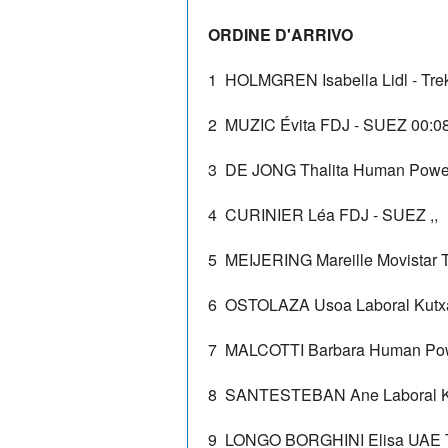
ORDINE D'ARRIVO
1
HOLMGREN Isabella
Lidl - Tre
2
MUZIC Évita
FDJ - SUEZ
00:0
3
DE JONG Thalita
Human Power
4
CURINIER Léa
FDJ - SUEZ
,,
5
MEIJERING Mareille
Movistar
6
OSTOLAZA Usoa
Laboral Kutx
7
MALCOTTI Barbara
Human Pow
8
SANTESTEBAN Ane
Laboral 
9
LONGO BORGHINI Elisa
UAE 