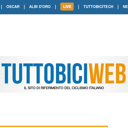
|
|
|
|
|
OSCAR
ALBI D'ORO
TUTTOBICITECH
N
TOUR DE FRANCE. SHOW DI VAN DER
TOUR DE FRANCE. CARAPAZ FIRMA I
TOUR DE FRANCE. POKERISSIMO TA
TOUR DE FRANCE. ORCIERES-MERL
TOUR DE FRANCE. A VOIRON TRIONF