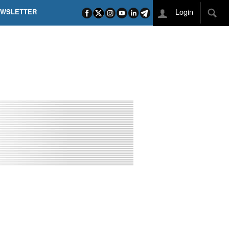
Login
EWSLETTER
 POEL SUI CAMPI ELISI! POGAČAR NELLA STORIA
L TAPPONE DEI TAPPONI
DEJ IN UNA TAPPA PAZZESCA
ETTE INCORONA CARAPAZ
O DI PHILIPSEN SU SCHMID E KOOIJ