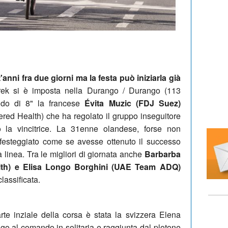
nni fra due giorni ma la festa può iniziarla già
rek si è imposta nella Durango / Durango (113
ando di 8" la francese
Évita Muzic (FDJ Suez)
d Health) che ha regolato il gruppo inseguitore
o la vincitrice. La 31enne olandese, forse non
 festeggiato come se avesse ottenuto il successo
 linea. Tra le migliori di giornata anche
Barbarba
lth) e Elisa Longo Borghini (UAE Team ADQ)
lassificata.
te inziale della corsa è stata la svizzera Elena
ngo al comando in solitaria e raggiunta dal plotone