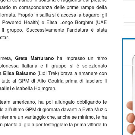
aguardo in corrispondenza delle prime rampe della
giornata. Proprio in salita si è accesa la bagarre: gli
Powered Health) e Elisa Longo Borghini (UAE
il gruppo. Successivamente l’andatura è stata
star.
i meta,
Greta Marturano
ha impresso un ritmo
pionessa italiana e il gruppo si è selezionato
ta
Elisa Balsamo
(Lidl Trek) brava a rimanere con
a tutte al GPM di Alto Gouiria prima di lasciare il
alini
e Isabella Holmgren.
team americano, ha poi allungato obbligando le
do all’ultimo GPM di giornata davanti a Évita Muzic
ntenere un vantaggio che, anche se minimo, le ha
pianto di gioia per festeggiare la prima vittoria in