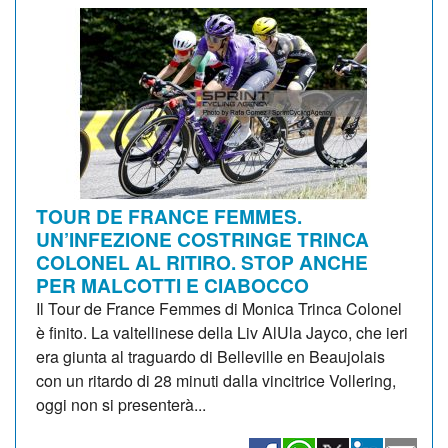
TOUR DE FRANCE FEMMES.
UN’INFEZIONE COSTRINGE TRINCA
COLONEL AL RITIRO. STOP ANCHE
PER MALCOTTI E CIABOCCO
Il Tour de France Femmes di Monica Trinca Colonel
è finito. La valtellinese della Liv AlUla Jayco, che ieri
era giunta al traguardo di Belleville en Beaujolais
con un ritardo di 28 minuti dalla vincitrice Vollering,
oggi non si presenterà...