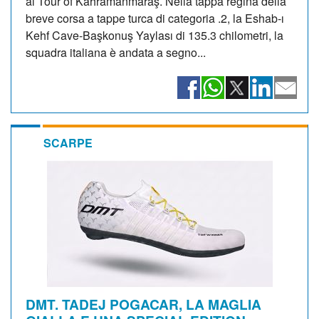
al Tour of Kahramanmaraş. Nella tappa regina della
breve corsa a tappe turca di categoria .2, la Eshab-ı
Kehf Cave-Başkonuş Yaylası di 135.3 chilometri, la
squadra italiana è andata a segno...
SCARPE
DMT. TADEJ POGACAR, LA MAGLIA