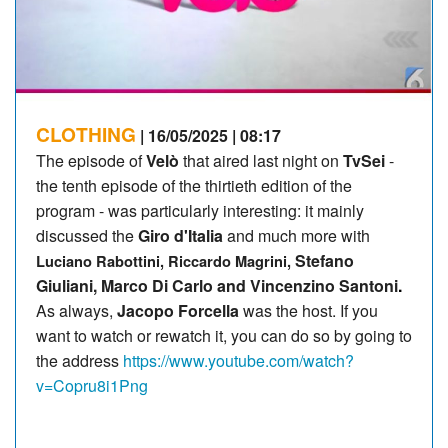
CLOTHING
| 16/05/2025 | 08:17
The episode of
Velò
that aired last night on
TvSei
-
the tenth episode of the thirtieth edition of the
program - was particularly interesting: it mainly
discussed the
Giro d'Italia
and much more with
Stefano
Luciano Rabottini, Riccardo Magrini,
Giuliani, Marco Di Carlo and Vincenzino Santoni
.
As always,
Jacopo Forcella
was the host. If you
want to watch or rewatch it, you can do so by going to
the address
https://www.youtube.com/watch?
v=Copru8i1Png