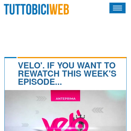
HOME
RIVISTA
SQUADRE
ATLETI
VELO'. IF YOU WANT TO
REWATCH THIS WEEK'S
CALENDARIO
EPISODE...
OSCAR
ALBI D'ORO
NEWSLETTER