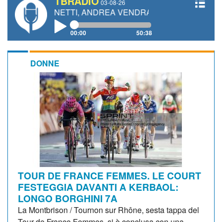
TBRADIO
03-08-26
O GIANETTI, ANDREA VENDRAME, FILIPPO FIORELLI
00:00
50:38
DONNE
TOUR DE FRANCE FEMMES. LE COURT
FESTEGGIA DAVANTI A KERBAOL:
LONGO BORGHINI 7A
La Montbrison / Tournon sur Rhône, sesta tappa del
Tour de France Femmes, si è conclusa con una