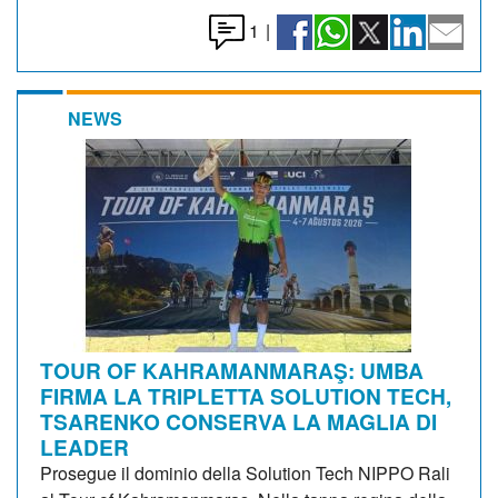
1
|
NEWS
TOUR OF KAHRAMANMARAŞ: UMBA
FIRMA LA TRIPLETTA SOLUTION TECH,
TSARENKO CONSERVA LA MAGLIA DI
LEADER
Prosegue il dominio della Solution Tech NIPPO Rali