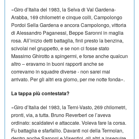
«Giro d’Italia del 1983, la Selva di Val Gardena-
Arabba, 169 chilometri e cinque colli, Campolongo
Pordoi Sella Gardena e ancora Campolongo, vittoria
di Alessandro Paganessi, Beppe Saronni in maglia
rosa. All’inizio detti battaglia, finii presto la benzina,
scivolai nel gruppetto, e se non ci fosse stato
Massimo Ghirotto a spingermi, e forse anche qualcun
altro – eravamo in buoni rapporti anche se
correvamo in squadre diverse - non sarei mai
arrivato. Per gli altri era giorno, per me notte fonda».
La tappa più contestata?
«Giro d’Italia del 1983, la Terni-Vasto, 269 chilometri,
pronti, via, a tutta. Bruno Reverberi ce l’aveva
ordinato: scaldatevi e attaccate. Voleva fare la corsa.
Fu battaglia e sfarfallio. Davanti noi della Termolan,
dentro anche Saronni e Visentini, gli altri a inseguire.