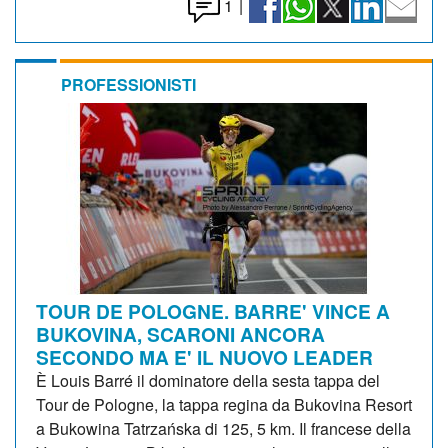
1
|
PROFESSIONISTI
TOUR DE POLOGNE. BARRE' VINCE A
BUKOVINA, SCARONI ANCORA
SECONDO MA E' IL NUOVO LEADER
È Louis Barré il dominatore della sesta tappa del
Tour de Pologne, la tappa regina da Bukovina Resort
a Bukowina Tatrzańska di 125, 5 km. Il francese della