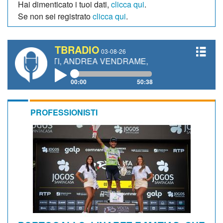
Hai dimenticato i tuoi dati,
clicca qui
.
Se non sei registrato
clicca qui
.
TBRADIO
03-08-26
ETTI, ANDREA VENDRAME, FILIPPO FIORELLI
00:00
50:38
PROFESSIONISTI