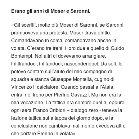
Erano gli anni di Moser e Saronni.
«Gli sceriffi, molto più Moser di Saronni, se Saronni
promuoveva una protesta, Moser tirava diritto.
Comandavano in corsa, comandavano anche in
volata. C’erano tre treni: i loro due e quello di Guido
Bontempi. Noi altri ci dovevamo arrangiare,
infiltrandoci, infilandoci, nascondendoci. Da soli. Io
potevo contare sull’aiuto del mio compagno di
squadra e stanza Giuseppe Montella, cugino di
Vincenzo il calciatore. Quando passai all’Atala,
entrai nel treno per Pierino Gavazzi. Ma non era la
mia vocazione. La tattica era sempre quella, eppure
ogni sera Franco Cribiori – dialogo zero - teneva la
lezione tattica sulla tappa del giorno dopo, e la
conclusione non cambiava mai, non prevedeva altro
che portare Pierino in volata».