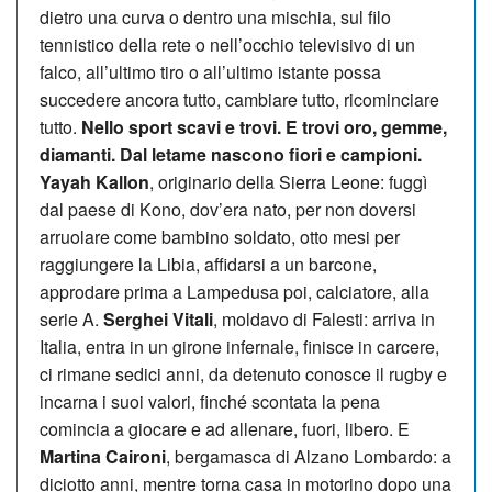
dietro una curva o dentro una mischia, sul filo
tennistico della rete o nell’occhio televisivo di un
falco, all’ultimo tiro o all’ultimo istante possa
succedere ancora tutto, cambiare tutto, ricominciare
tutto.
Nello sport scavi e trovi. E trovi oro, gemme,
diamanti. Dal letame nascono fiori e campioni.
Yayah Kallon
, originario della Sierra Leone: fuggì
dal paese di Kono, dov’era nato, per non doversi
arruolare come bambino soldato, otto mesi per
raggiungere la Libia, affidarsi a un barcone,
approdare prima a Lampedusa poi, calciatore, alla
serie A.
Serghei Vitali
, moldavo di Falesti: arriva in
Italia, entra in un girone infernale, finisce in carcere,
ci rimane sedici anni, da detenuto conosce il rugby e
incarna i suoi valori, finché scontata la pena
comincia a giocare e ad allenare, fuori, libero. E
Martina Caironi
, bergamasca di Alzano Lombardo: a
diciotto anni, mentre torna casa in motorino dopo una