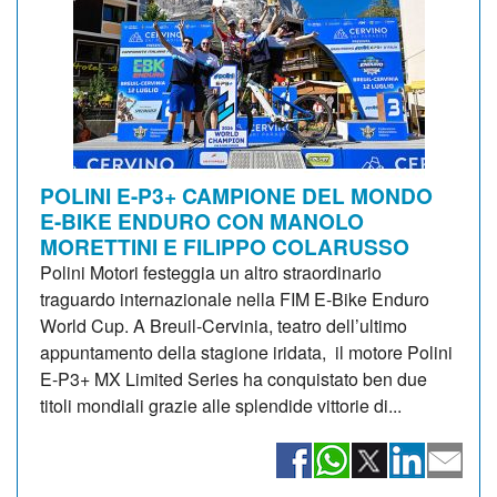
POLINI E-P3+ CAMPIONE DEL MONDO
E-BIKE ENDURO CON MANOLO
MORETTINI E FILIPPO COLARUSSO
Polini Motori festeggia un altro straordinario
traguardo internazionale nella FIM E-Bike Enduro
World Cup. A Breuil-Cervinia, teatro dell’ultimo
appuntamento della stagione iridata, il motore Polini
E-P3+ MX Limited Series ha conquistato ben due
titoli mondiali grazie alle splendide vittorie di...