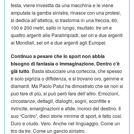
festa, viene investita da una macchina e le viene
amputata la gamba sinistra, rinasce con una protesi,
si dedica all’atletica, si trasforma in una freccia, 60,
100 e 200 metri, salto in lungo, risultato: tre ori e
quattro argenti alle Paralimpiadi, sei ori e due argenti
ai Mondiali, sei ori e due argenti agli Europei.
Continuo a pesare che lo sport non abbia
bisogno di fantasia o immaginazione. Dentro c’è
già tutto
. Basta sbucciare una corteccia, che spesso
è solo pigrizia o diffidenza, e si trovano oro, gemme e
diamanti. Ma Paolo Patui ha dimostrato che se non si
può fare di più, si può però fare dell’altro. Emozioni,
circostanze, dettagli, dialoghi, sogni, sconfitte e
rivincite, emarginazioni e sfide, incroci del destino. Il
suo “Contro”, dieci storie minime di sport, è fatto così.
Duro e crudo. Vero. Anche nel linguaggio. Come un
tiro da tre. Come un gancio sinistro.