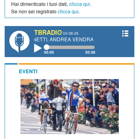
Hai dimenticato i tuoi dati,
clicca qui
.
Se non sei registrato
clicca qui
.
TBRADIO
03-08-26
 GIANETTI, ANDREA VENDRAME, FILIPPO FIORELLI
00:00
50:38
EVENTI