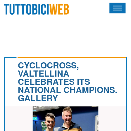
HOME
RIVISTA
SQUADRE
ATLETI
CYCLOCROSS,
VALTELLINA
CALENDARIO
CELEBRATES ITS
NATIONAL CHAMPIONS.
OSCAR
GALLERY
ALBI D'ORO
NEWSLETTER