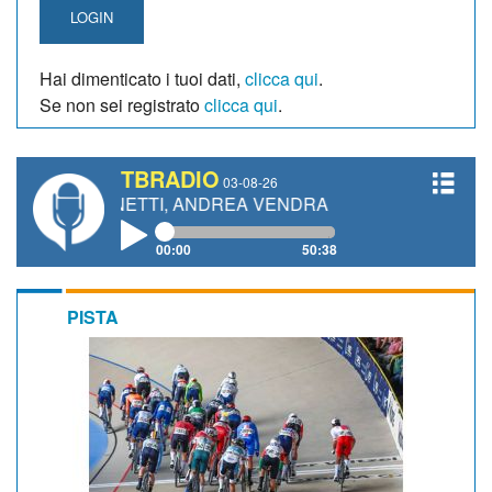
LOGIN
Hai dimenticato i tuoi dati,
clicca qui
.
Se non sei registrato
clicca qui
.
TBRADIO
03-08-26
 GIANETTI, ANDREA VENDRAME, FILIPPO FIORELLI
00:00
50:38
PISTA