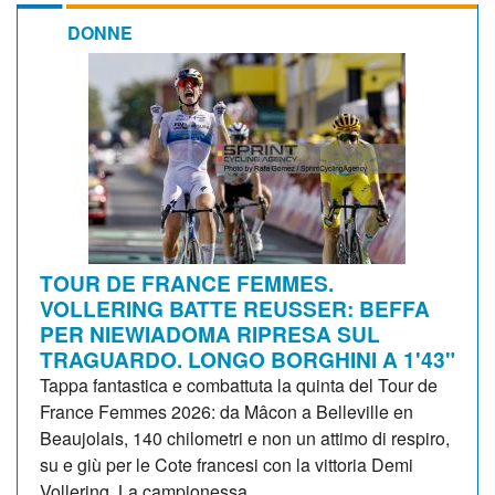
DONNE
TOUR DE FRANCE FEMMES.
VOLLERING BATTE REUSSER: BEFFA
PER NIEWIADOMA RIPRESA SUL
TRAGUARDO. LONGO BORGHINI A 1'43"
Tappa fantastica e combattuta la quinta del Tour de
France Femmes 2026: da Mâcon a Belleville en
Beaujolais, 140 chilometri e non un attimo di respiro,
su e giù per le Cote francesi con la vittoria Demi
Vollering. La campionessa...