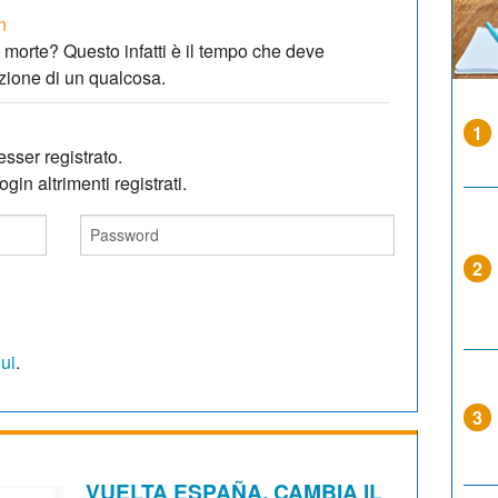
n
 morte? Questo infatti è il tempo che deve
lazione di un qualcosa.
1
sser registrato.
gin altrimenti registrati.
2
qui
.
3
VUELTA ESPAÑA. CAMBIA IL