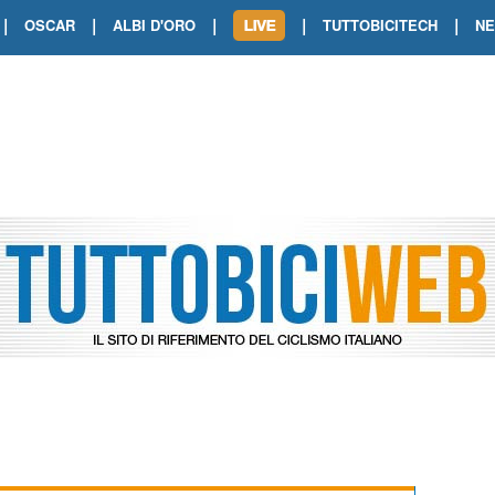
|
|
|
|
|
OSCAR
ALBI D'ORO
TUTTOBICITECH
N
TOUR DE FRANCE. SHOW DI VAN DER
TOUR DE FRANCE. CARAPAZ FIRMA I
TOUR DE FRANCE. POKERISSIMO TA
TOUR DE FRANCE. ORCIERES-MERL
TOUR DE FRANCE. A VOIRON TRIONF