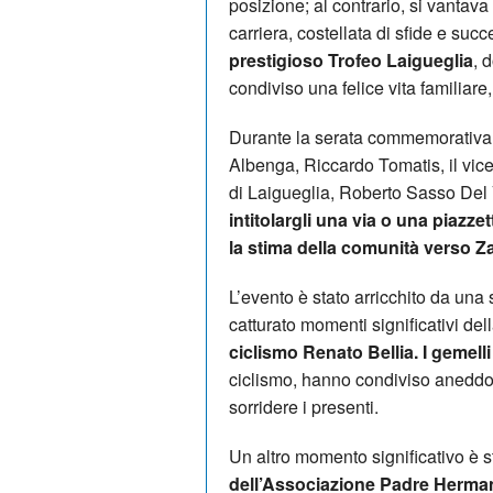
posizione; al contrario, si vanta
carriera, costellata di sfide e suc
prestigioso Trofeo Laigueglia
, 
condiviso una felice vita familiar
Durante la serata commemorativa 
Albenga, Riccardo Tomatis, il vice
di Laigueglia, Roberto Sasso De
intitolargli una via o una piazze
la stima della comunità verso Z
L’evento è stato arricchito da una 
catturato momenti significativi del
ciclismo Renato Bellia. I gemelli
ciclismo, hanno condiviso aneddoti 
sorridere i presenti.
Un altro momento significativo è s
dell’Associazione Padre Hermann