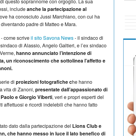
va di questo soprannome con orgoglio. La sua
cessi, include
anche la partecipazione al
dove ha conosciuto Jussi Marchiano, con cui ha
e, diventando padre di Matteo e Mara.
- come scrive
il sito Savona News
- il sindaco di
sindaco di Alassio, Angelo Galtieri, e l’ex sindaco
l Verme,
hanno annunciato l’intenzione di
tta, un riconoscimento che sottolinea l'affetto e
anoni.
serie di
proiezioni fotografiche c
he hanno
la vita di Zanoni,
presentate dall’appassionato di
 Paolo e Giorgio Viberti
, veri e propri esperti del
affettuosi e ricordi indelebili che hanno fatto
tato dato dalla partecipazione del
Lions Club e
, che hanno messo in luce il lato benefico di