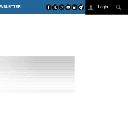
Login
EWSLETTER
 POEL SUI CAMPI ELISI! POGAČAR NELLA STORIA
L TAPPONE DEI TAPPONI
DEJ IN UNA TAPPA PAZZESCA
ETTE INCORONA CARAPAZ
O DI PHILIPSEN SU SCHMID E KOOIJ