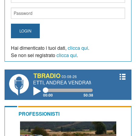
LOGIN
Hai dimenticato i tuoi dati,
clicca qui
.
Se non sei registrato
clicca qui
.
TBRADIO
03-08-26
GIANETTI, ANDREA VENDRAME, FILIPPO FIORELLI
00:00
50:38
PROFESSIONISTI