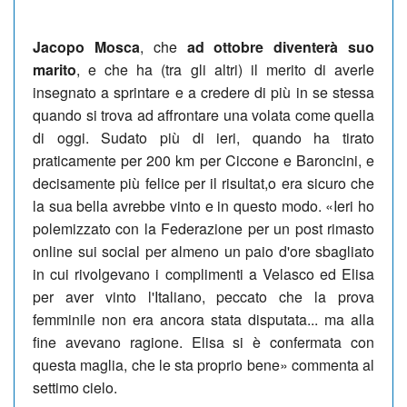
Jacopo Mosca
, che
ad ottobre diventerà suo
marito
, e che ha (tra gli altri) il merito di averle
insegnato a sprintare e a credere di più in se stessa
quando si trova ad affrontare una volata come quella
di oggi. Sudato più di ieri, quando ha tirato
praticamente per 200 km per Ciccone e Baroncini, e
decisamente più felice per il risultat,o era sicuro che
la sua bella avrebbe vinto e in questo modo. «Ieri ho
polemizzato con la Federazione per un post rimasto
online sui social per almeno un paio d'ore sbagliato
in cui rivolgevano i complimenti a Velasco ed Elisa
per aver vinto l'Italiano, peccato che la prova
femminile non era ancora stata disputata... ma alla
fine avevano ragione. Elisa si è confermata con
questa maglia, che le sta proprio bene» commenta al
settimo cielo.