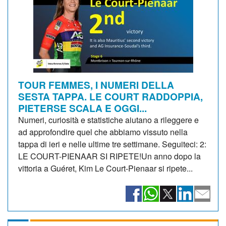
TOUR FEMMES, I NUMERI DELLA
SESTA TAPPA. LE COURT RADDOPPIA,
PIETERSE SCALA E OGGI...
Numeri, curiosità e statistiche aiutano a rileggere e
ad approfondire quel che abbiamo vissuto nella
tappa di ieri e nelle ultime tre settimane. Seguiteci: 2:
LE COURT-PIENAAR SI RIPETE!Un anno dopo la
vittoria a Guéret, Kim Le Court-Pienaar si ripete...