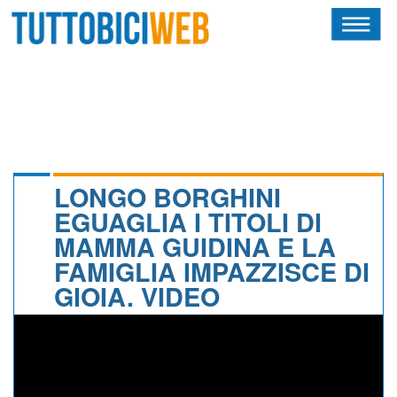
HOME
RIVISTA
SQUADRE
ATLETI
LONGO BORGHINI
EGUAGLIA I TITOLI DI
CALENDARIO
MAMMA GUIDINA E LA
FAMIGLIA IMPAZZISCE DI
OSCAR
GIOIA. VIDEO
ALBI D'ORO
NEWSLETTER