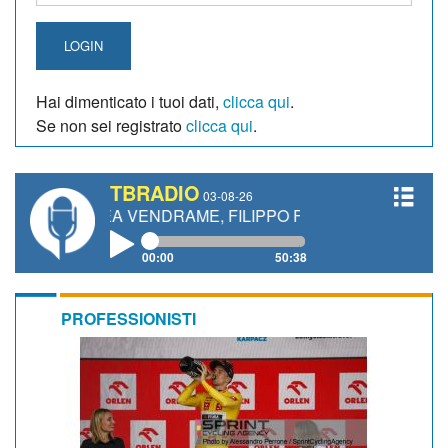
LOGIN
Hai dimenticato i tuoi dati,
clicca qui
.
Se non sei registrato
clicca qui
.
TBRADIO
03-08-26
DREA VENDRAME, FILIPPO FIORELLI
00:00
50:38
PROFESSIONISTI