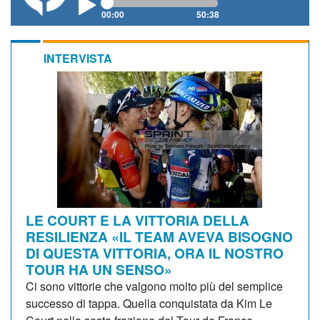
00:00
50:38
INTERVISTA
LE COURT E LA VITTORIA DELLA
RESILIENZA «IL TEAM AVEVA BISOGNO
DI QUESTA VITTORIA, ORA IL NOSTRO
TOUR HA UN SENSO»
Ci sono vittorie che valgono molto più del semplice
successo di tappa. Quella conquistata da Kim Le