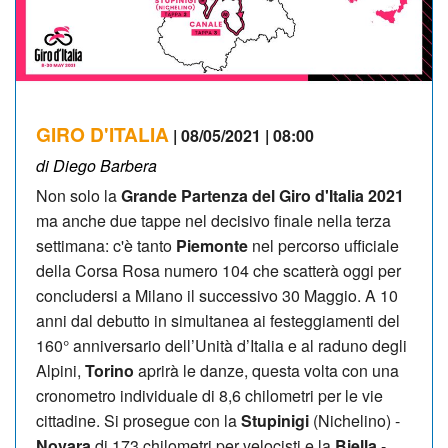
GIRO D'ITALIA
| 08/05/2021 | 08:00
di Diego Barbera
Non solo la
Grande Partenza del Giro d'Italia 2021
ma anche due tappe nel decisivo finale nella terza
settimana: c'è tanto
Piemonte
nel percorso ufficiale
della Corsa Rosa numero 104 che scatterà oggi per
concludersi a Milano il successivo 30 Maggio. A 10
anni dal debutto in simultanea ai festeggiamenti del
160° anniversario dell’Unità d’Italia e al raduno degli
Alpini,
Torino
aprirà le danze, questa volta con una
cronometro individuale di 8,6 chilometri per le vie
cittadine. Si prosegue con la
Stupinigi
(Nichelino) -
Novara
di 173 chilometri per velocisti e la
Biella
-