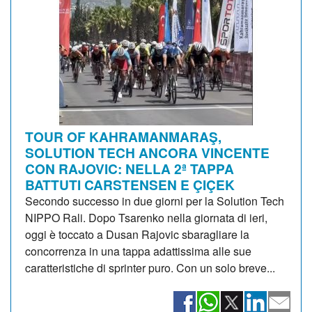
TOUR OF KAHRAMANMARAŞ,
SOLUTION TECH ANCORA VINCENTE
CON RAJOVIC: NELLA 2ª TAPPA
BATTUTI CARSTENSEN E ÇIÇEK
Secondo successo in due giorni per la Solution Tech
NIPPO Rali. Dopo Tsarenko nella giornata di ieri,
oggi è toccato a Dusan Rajovic sbaragliare la
concorrenza in una tappa adattissima alle sue
caratteristiche di sprinter puro. Con un solo breve...