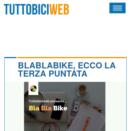
HOME
RIVISTA
SQUADRE
ATLETI
BLABLABIKE, ECCO LA
TERZA PUNTATA
CALENDARIO
OSCAR
ALBI D'ORO
NEWSLETTER