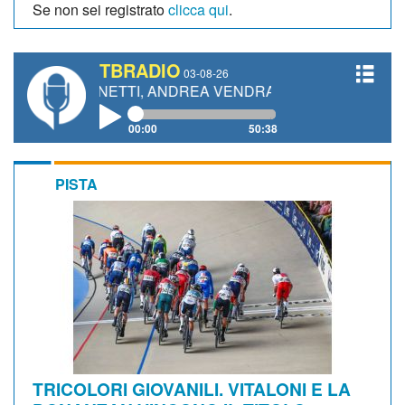
Se non sei registrato
clicca qui
.
TBRADIO
03-08-26
 GIANETTI, ANDREA VENDRAME, FILIPPO FIORELLI
00:00
50:38
PISTA
TRICOLORI GIOVANILI. VITALONI E LA