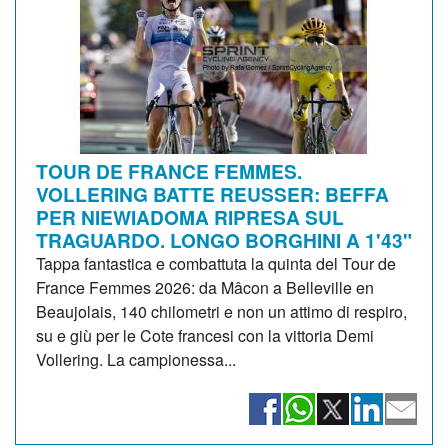
TOUR DE FRANCE FEMMES.
VOLLERING BATTE REUSSER: BEFFA
PER NIEWIADOMA RIPRESA SUL
TRAGUARDO. LONGO BORGHINI A 1'43"
Tappa fantastica e combattuta la quinta del Tour de
France Femmes 2026: da Mâcon a Belleville en
Beaujolais, 140 chilometri e non un attimo di respiro,
su e giù per le Cote francesi con la vittoria Demi
Vollering. La campionessa...