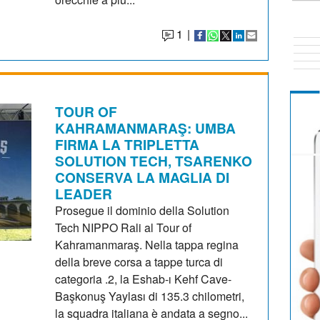
1
|
TOUR OF
KAHRAMANMARAŞ: UMBA
FIRMA LA TRIPLETTA
SOLUTION TECH, TSARENKO
CONSERVA LA MAGLIA DI
LEADER
Prosegue il dominio della Solution
Tech NIPPO Rali al Tour of
Kahramanmaraş. Nella tappa regina
della breve corsa a tappe turca di
categoria .2, la Eshab-ı Kehf Cave-
Başkonuş Yaylası di 135.3 chilometri,
la squadra italiana è andata a segno...