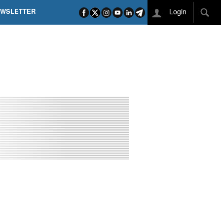
Login
EWSLETTER
 POEL SUI CAMPI ELISI! POGAČAR NELLA STORIA
L TAPPONE DEI TAPPONI
DEJ IN UNA TAPPA PAZZESCA
ETTE INCORONA CARAPAZ
O DI PHILIPSEN SU SCHMID E KOOIJ