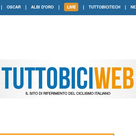
|
|
|
|
|
OSCAR
ALBI D'ORO
TUTTOBICITECH
N
TOUR DE FRANCE. SHOW DI VAN DER
TOUR DE FRANCE. CARAPAZ FIRMA I
TOUR DE FRANCE. POKERISSIMO TA
TOUR DE FRANCE. ORCIERES-MERL
TOUR DE FRANCE. A VOIRON TRIONF