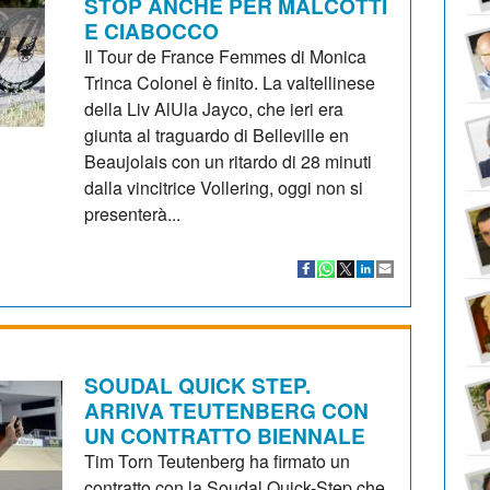
STOP ANCHE PER MALCOTTI
E CIABOCCO
Il Tour de France Femmes di Monica
Trinca Colonel è finito. La valtellinese
della Liv AlUla Jayco, che ieri era
giunta al traguardo di Belleville en
Beaujolais con un ritardo di 28 minuti
dalla vincitrice Vollering, oggi non si
presenterà...
SOUDAL QUICK STEP.
ARRIVA TEUTENBERG CON
UN CONTRATTO BIENNALE
Tim Torn Teutenberg ha firmato un
contratto con la Soudal Quick-Step che