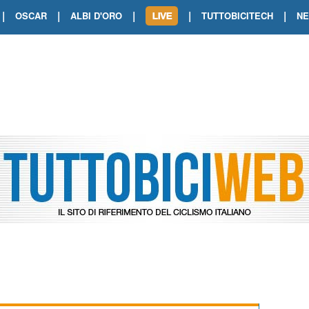
|
|
|
|
|
OSCAR
ALBI D'ORO
TUTTOBICITECH
N
TOUR DE FRANCE. SHOW DI VAN DER
TOUR DE FRANCE. CARAPAZ FIRMA I
TOUR DE FRANCE. POKERISSIMO TA
TOUR DE FRANCE. ORCIERES-MERL
TOUR DE FRANCE. A VOIRON TRIONF