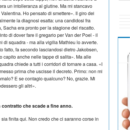
era un intolleranza al glutine. Ma mi stancavo
Valentina. Ho pensato di smettere». Il giro dei
nalmente la diagnosi esatta: una candidosi fra
, Sacha era pronto per la stagione del riscatto.
nto di dover fare il gregario per Van der Poel - il
di squadra - ma alla vigilia Mathieu lo avverte.
tto fatto, fa secondo lasciandosi dietro Jakobsen,
ho capito anche nelle tappe di salita». Ma alle
adra chiede a tutti i corridori di tornare a casa. «I
 smesso prima che uscisse il decreto. Primo: non mi
 ammalo? E se contagio qualcuno? No, grazie. Mi
essero gli altri».
un contratto che scade a fine anno.
sia finita qui. Non credo che ci saranno corse in