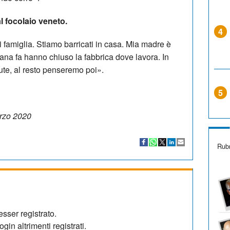
l focolaio veneto.
4
i famiglia. Stiamo barricati in casa. Mia madre è
mana fa hanno chiuso la fabbrica dove lavora. In
te, al resto penseremo poi».
5
arzo 2020
Rubr
sser registrato.
gin altrimenti registrati.