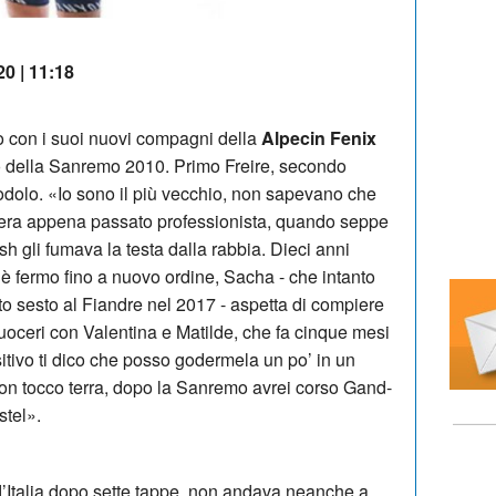
20 | 11:18
o con i suoi nuovi compagni della
Alpecin Fenix
ivo della Sanremo 2010. Primo Freire, secondo
dolo. «Io sono il più vecchio, non sapevano che
era appena passato professionista, quando seppe
ish gli fumava la testa dalla rabbia. Dieci anni
 è fermo fino a nuovo ordine, Sacha - che intanto
tto sesto al Fiandre nel 2017 - aspetta di compiere
uoceri con Valentina e Matilde, che fa cinque mesi
itivo ti dico che posso godermela un po’ in un
 non tocco terra, dopo la Sanremo avrei corso Gand-
tel».
o d’Italia dopo sette tappe, non andava neanche a