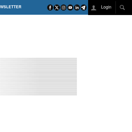
Login
EWSLETTER
 POEL SUI CAMPI ELISI! POGAČAR NELLA STORIA
L TAPPONE DEI TAPPONI
DEJ IN UNA TAPPA PAZZESCA
ETTE INCORONA CARAPAZ
O DI PHILIPSEN SU SCHMID E KOOIJ