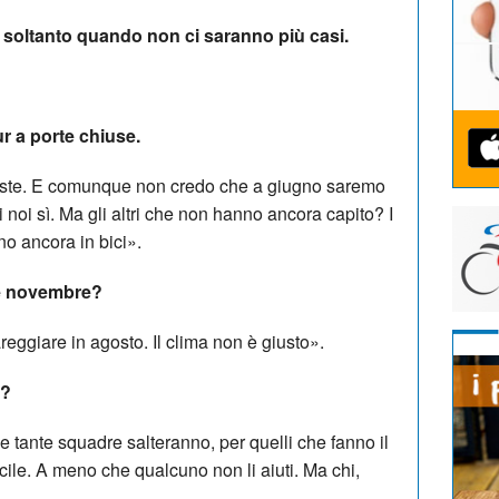
e soltanto quando non ci saranno più casi.
ur a porte chiuse.
esiste. E comunque non credo che a giugno saremo
noi sì. Ma gli altri che non hanno ancora capito? I
no ancora in bici».
ne novembre?
reggiare in agosto. Il clima non è giusto».
o?
 tante squadre salteranno, per quelli che fanno il
ile. A meno che qualcuno non li aiuti. Ma chi,