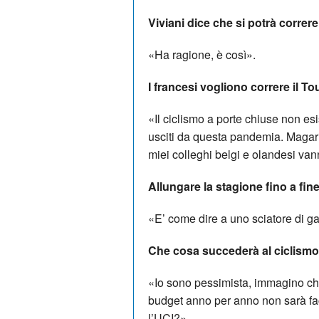
Viviani dice che si potrà correr
«Ha ragione, è così».
I francesi vogliono correre il To
«Il ciclismo a porte chiuse non 
usciti da questa pandemia. Magari 
miei colleghi belgi e olandesi van
Allungare la stagione fino a fi
«E’ come dire a uno sciatore di ga
Che cosa succederà al ciclism
«Io sono pessimista, immagino che
budget anno per anno non sarà fac
l’UCI?».