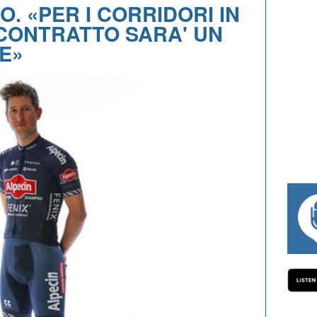
. «PER I CORRIDORI IN
CONTRATTO SARA' UN
E»
#334 CHARLY WEGELIUS, MAURO GIAN