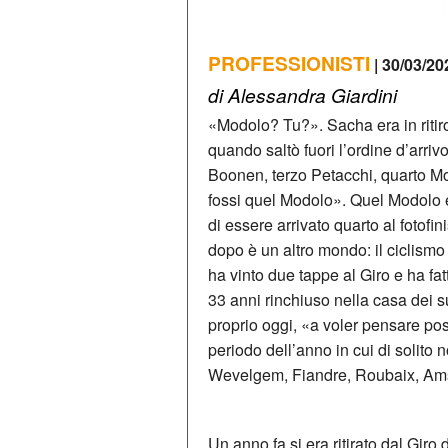
PROFESSIONISTI
| 30/03/20
di Alessandra Giardini
«Modolo? Tu?». Sacha era in ritir
quando saltò fuori l’ordine d’arr
Boonen, terzo Petacchi, quarto Mo
fossi quel Modolo». Quel Modolo 
di essere arrivato quarto al fotofin
dopo è un altro mondo: il ciclismo
ha vinto due tappe al Giro e ha fa
33 anni rinchiuso nella casa dei s
proprio oggi, «a voler pensare pos
periodo dell’anno in cui di solito
Wevelgem, Fiandre, Roubaix, Ams
Un anno fa si era ritirato dal Gir