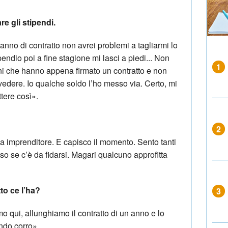
e gli stipendi.
anno di contratto non avrei problemi a tagliarmi lo
endio poi a fine stagione mi lasci a piedi... Non
1
ni che hanno appena firmato un contratto e non
 vedere. Io qualche soldo l’ho messo via. Certo, mi
ere così».
2
da imprenditore. E capisco il momento. Sento tanti
so se c’è da fidarsi. Magari qualcuno approfitta
to ce l’ha?
3
 qui, allunghiamo il contratto di un anno e lo
ndo corro».