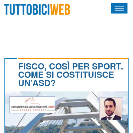
HOME
RIVISTA
SQUADRE
ATLETI
FISCO, COSÌ PER SPORT.
COME SI COSTITUISCE
CALENDARIO
UN’ASD?
OSCAR
ALBI D'ORO
NEWSLETTER