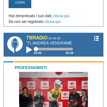
LOGIN
Hai dimenticato i tuoi dati,
clicca qui
.
Se non sei registrato
clicca qui
.
TBRADIO
03-08-26
ANETTI, ANDREA VENDRAME, FILIPPO FIORELLI
00:00
50:38
PROFESSIONISTI