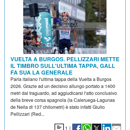
VUELTA A BURGOS. PELLIZZARI METTE
IL TIMBRO SULL'ULTIMA TAPPA, GALL
FA SUA LA GENERALE
Parla italiano l'ultima tappa della Vuelta a Burgos
2026. Grazie ad un decisivo allungo portato a 1400
metri dal traguardo, ad aggiudicarsi l'atto conclusivo
della breve corsa spagnola (la Caleruega-Lagunas
de Neila di 137 chilometri) è stato infatti Giulio
Pellizzari (Red...
1
|