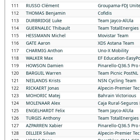
111
RUSSO
Clément
Groupama-FDJ Unit
112
THOMAS
Benjamin
Cofidis
113
DURBRIDGE
Luke
Team Jayco-AlUla
114
GUERNALEC
Thibault
Team TotalEnergies
115
HESSMANN
Michel
Movistar Team
116
GATE
Aaron
XDS Astana Team
117
CHARMIG
Anthon
Uno-X Mobility
118
WALKER
Max
EF Education-EasyPo
119
HOWSON
Damien
Pinarello-Q36.5 Pro
120
BARGUIL
Warren
Team Picnic PostNL
121
NEILANDS
Krists
NSN Cycling Team
122
RICKAERT
Jonas
Alpecin-Premier Te
123
MOHORIC
Matej
Bahrain Victorious
124
MOLENAAR
Alex
Caja Rural-Seguros
125
ENGELHARDT
Felix
Team Jayco-AlUla
126
TURGIS
Anthony
Team TotalEnergies
127
AZPARREN
Xabier
Pinarello-Q36.5 Pro
128
DILLIER
Silvan
Alpecin-Premier Te