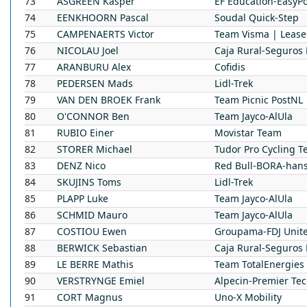
73
ASGREEN
Kasper
EF Education-EasyPo
74
EENKHOORN
Pascal
Soudal Quick-Step
75
CAMPENAERTS
Victor
Team Visma | Lease
76
NICOLAU
Joel
Caja Rural-Seguros
77
ARANBURU
Alex
Cofidis
78
PEDERSEN
Mads
Lidl-Trek
79
VAN DEN BROEK
Frank
Team Picnic PostNL
80
O'CONNOR
Ben
Team Jayco-AlUla
81
RUBIO
Einer
Movistar Team
82
STORER
Michael
Tudor Pro Cycling 
83
DENZ
Nico
Red Bull-BORA-han
84
SKUJINS
Toms
Lidl-Trek
85
PLAPP
Luke
Team Jayco-AlUla
86
SCHMID
Mauro
Team Jayco-AlUla
87
COSTIOU
Ewen
Groupama-FDJ Unit
88
BERWICK
Sebastian
Caja Rural-Seguros
89
LE BERRE
Mathis
Team TotalEnergies
90
VERSTRYNGE
Emiel
Alpecin-Premier Te
91
CORT
Magnus
Uno-X Mobility