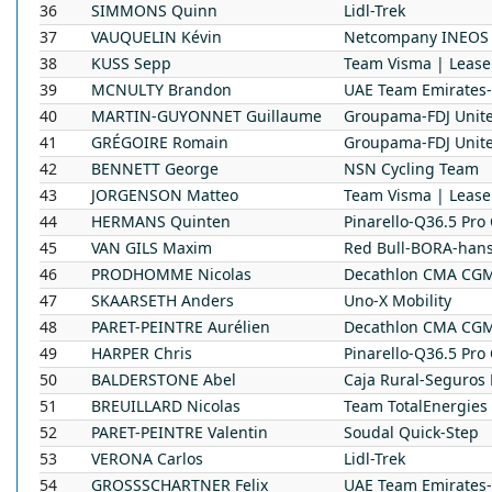
36
SIMMONS
Quinn
Lidl-Trek
37
VAUQUELIN
Kévin
Netcompany INEOS 
38
KUSS
Sepp
Team Visma | Lease
39
MCNULTY
Brandon
UAE Team Emirates
40
MARTIN-GUYONNET
Guillaume
Groupama-FDJ Unit
41
GRÉGOIRE
Romain
Groupama-FDJ Unit
42
BENNETT
George
NSN Cycling Team
43
JORGENSON
Matteo
Team Visma | Lease
44
HERMANS
Quinten
Pinarello-Q36.5 Pro
45
VAN GILS
Maxim
Red Bull-BORA-han
46
PRODHOMME
Nicolas
Decathlon CMA CG
47
SKAARSETH
Anders
Uno-X Mobility
48
PARET-PEINTRE
Aurélien
Decathlon CMA CG
49
HARPER
Chris
Pinarello-Q36.5 Pro
50
BALDERSTONE
Abel
Caja Rural-Seguros
51
BREUILLARD
Nicolas
Team TotalEnergies
52
PARET-PEINTRE
Valentin
Soudal Quick-Step
53
VERONA
Carlos
Lidl-Trek
54
GROSSSCHARTNER
Felix
UAE Team Emirates