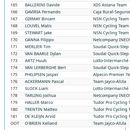
165
BALLERINI
Davide
XDS Astana Team
166
GAVIRIA
Fernando
Caja Rural-Seguro
167
GIRMAY
Biniam
NSN Cycling Team
168
LOUVEL
Matis
NSN Cycling Team
169
STEWART
Jake
NSN Cycling Team
170
GANNA
Filippo
Netcompany INEOS
171
MERLIER
Tim
Soudal Quick-Step
172
VAN BAARLE
Dylan
Soudal Quick-Step
173
ARTZ
Huub
Lotto-Intermarché
174
VAN LERBERGHE
Bert
Soudal Quick-Step
175
PHILIPSEN
Jasper
Alpecin-Premier T
176
ACKERMANN
Pascal
Team Jayco-AlUla
177
SLOCK
Liam
Lotto-Intermarché
178
TARLING
Joshua
Netcompany INEOS
179
HALLER
Marco
Tudor Pro Cycling
180
TRENTIN
Matteo
Tudor Pro Cycling
181
DE KLEIJN
Arvid
Tudor Pro Cycling
OOT
O'BRIEN
Kelland
Team Jayco-AlUla