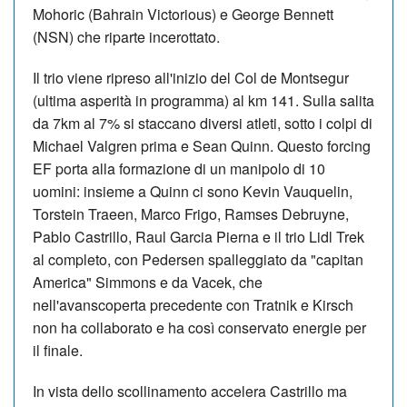
Mohoric (Bahrain Victorious) e George Bennett
(NSN) che riparte incerottato.
Il trio viene ripreso all'inizio del Col de Montsegur
(ultima asperità in programma) al km 141. Sulla salita
da 7km al 7% si staccano diversi atleti, sotto i colpi di
Michael Valgren prima e Sean Quinn. Questo forcing
EF porta alla formazione di un manipolo di 10
uomini: insieme a Quinn ci sono Kevin Vauquelin,
Torstein Traeen, Marco Frigo, Ramses Debruyne,
Pablo Castrillo, Raul Garcia Pierna e il trio Lidl Trek
al completo, con Pedersen spalleggiato da "capitan
America" Simmons e da Vacek, che
nell'avanscoperta precedente con Tratnik e Kirsch
non ha collaborato e ha così conservato energie per
il finale.
In vista dello scollinamento accelera Castrillo ma