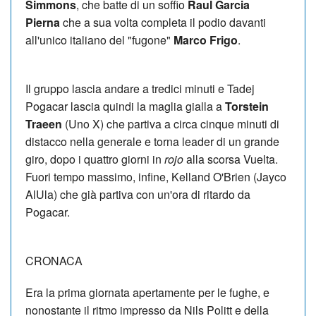
Simmons
, che batte di un soffio
Raul Garcia
Pierna
che a sua volta completa il podio davanti
all'unico italiano del "fugone"
Marco Frigo
.
Il gruppo lascia andare a tredici minuti e Tadej
Pogacar lascia quindi la maglia gialla a
Torstein
Traeen
(Uno X) che partiva a circa cinque minuti di
distacco nella generale e torna leader di un grande
giro, dopo i quattro giorni in
rojo
alla scorsa Vuelta.
Fuori tempo massimo, infine, Kelland O'Brien (Jayco
AlUla) che già partiva con un'ora di ritardo da
Pogacar.
CRONACA
Era la prima giornata apertamente per le fughe, e
nonostante il ritmo impresso da Nils Politt e della