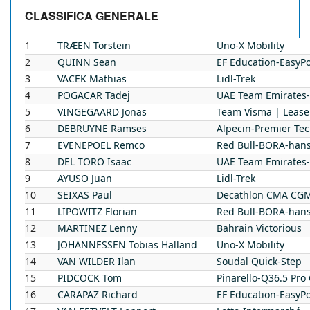
CLASSIFICA GENERALE
1
TRÆEN
Torstein
Uno-X Mobility
2
QUINN
Sean
EF Education-EasyPo
3
VACEK
Mathias
Lidl-Trek
4
POGACAR
Tadej
UAE Team Emirates
5
VINGEGAARD
Jonas
Team Visma | Lease
6
DEBRUYNE
Ramses
Alpecin-Premier Te
7
EVENEPOEL
Remco
Red Bull-BORA-han
8
DEL TORO
Isaac
UAE Team Emirates
9
AYUSO
Juan
Lidl-Trek
10
SEIXAS
Paul
Decathlon CMA CG
11
LIPOWITZ
Florian
Red Bull-BORA-han
12
MARTINEZ
Lenny
Bahrain Victorious
13
JOHANNESSEN
Tobias Halland
Uno-X Mobility
14
VAN WILDER
Ilan
Soudal Quick-Step
15
PIDCOCK
Tom
Pinarello-Q36.5 Pro
16
CARAPAZ
Richard
EF Education-EasyPo