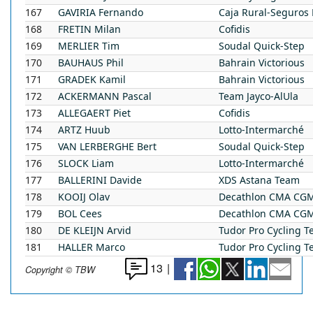
167
GAVIRIA
Fernando
Caja Rural-Seguros
168
FRETIN
Milan
Cofidis
169
MERLIER
Tim
Soudal Quick-Step
170
BAUHAUS
Phil
Bahrain Victorious
171
GRADEK
Kamil
Bahrain Victorious
172
ACKERMANN
Pascal
Team Jayco-AlUla
173
ALLEGAERT
Piet
Cofidis
174
ARTZ
Huub
Lotto-Intermarché
175
VAN LERBERGHE
Bert
Soudal Quick-Step
176
SLOCK
Liam
Lotto-Intermarché
177
BALLERINI
Davide
XDS Astana Team
178
KOOIJ
Olav
Decathlon CMA CG
179
BOL
Cees
Decathlon CMA CG
180
DE KLEIJN
Arvid
Tudor Pro Cycling 
181
HALLER
Marco
Tudor Pro Cycling 
13
|
Copyright © TBW