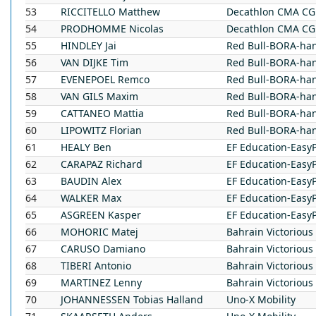
53
RICCITELLO
Matthew
Decathlon CMA C
54
PRODHOMME
Nicolas
Decathlon CMA C
55
HINDLEY
Jai
Red Bull-BORA-ha
56
VAN DIJKE
Tim
Red Bull-BORA-ha
57
EVENEPOEL
Remco
Red Bull-BORA-ha
58
VAN GILS
Maxim
Red Bull-BORA-ha
59
CATTANEO
Mattia
Red Bull-BORA-ha
60
LIPOWITZ
Florian
Red Bull-BORA-ha
61
HEALY
Ben
EF Education-Easy
62
CARAPAZ
Richard
EF Education-Easy
63
BAUDIN
Alex
EF Education-Easy
64
WALKER
Max
EF Education-Easy
65
ASGREEN
Kasper
EF Education-Easy
66
MOHORIC
Matej
Bahrain Victorious
67
CARUSO
Damiano
Bahrain Victorious
68
TIBERI
Antonio
Bahrain Victorious
69
MARTINEZ
Lenny
Bahrain Victorious
70
JOHANNESSEN
Tobias Halland
Uno-X Mobility