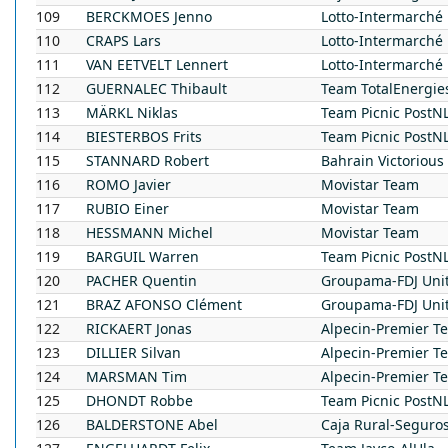
109
BERCKMOES
Jenno
Lotto-Intermarché
110
CRAPS
Lars
Lotto-Intermarché
111
VAN EETVELT
Lennert
Lotto-Intermarché
112
GUERNALEC
Thibault
Team TotalEnergie
113
MÄRKL
Niklas
Team Picnic PostN
114
BIESTERBOS
Frits
Team Picnic PostN
115
STANNARD
Robert
Bahrain Victorious
116
ROMO
Javier
Movistar Team
117
RUBIO
Einer
Movistar Team
118
HESSMANN
Michel
Movistar Team
119
BARGUIL
Warren
Team Picnic PostN
120
PACHER
Quentin
Groupama-FDJ Uni
121
BRAZ AFONSO
Clément
Groupama-FDJ Uni
122
RICKAERT
Jonas
Alpecin-Premier T
123
DILLIER
Silvan
Alpecin-Premier T
124
MARSMAN
Tim
Alpecin-Premier T
125
DHONDT
Robbe
Team Picnic PostN
126
BALDERSTONE
Abel
Caja Rural-Seguro