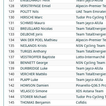
127
ENGELHARDT
Felix
Team Jayco-AlUla
128
VERSTRYNGE
Emiel
Alpecin-Premier T
129
POLITT
Nils
UAE Team Emirate
130
HIRSCHI
Marc
Tudor Pro Cycling
131
SCHMID
Mauro
Team Jayco-AlUla
132
BREUILLARD
Nicolas
Team TotalEnergie
133
DELBOVE
Joris
Team TotalEnergie
134
VAN DER POEL
Mathieu
Alpecin-Premier T
135
NEILANDS
Krists
NSN Cycling Team
136
TURGIS
Anthony
Team TotalEnergie
137
VEISTROFFER
Baptiste
Lotto-Intermarché
138
BENNETT
George
NSN Cycling Team
139
DURBRIDGE
Luke
Team Jayco-AlUla
140
VERCHER
Mattéo
Team TotalEnergie
141
PLAPP
Luke
Team Jayco-AlUla
142
HOWSON
Damien
Pinarello-Q36.5 Pr
143
VELASCO
Simone
XDS Astana Team
144
STORER
Michael
Tudor Pro Cycling
145
THOMAS
Benjamin
Cofidis