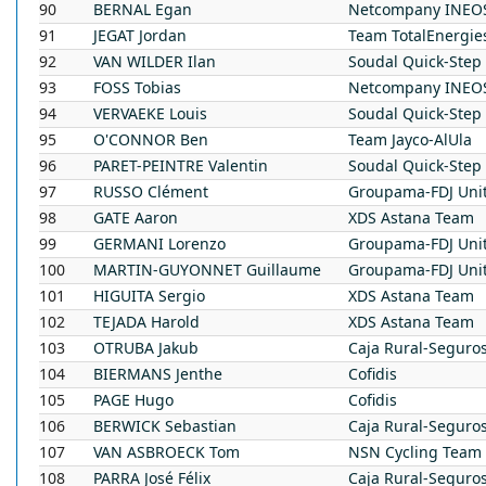
90
BERNAL
Egan
Netcompany INEOS
91
JEGAT
Jordan
Team TotalEnergie
92
VAN WILDER
Ilan
Soudal Quick-Step
93
FOSS
Tobias
Netcompany INEOS
94
VERVAEKE
Louis
Soudal Quick-Step
95
O'CONNOR
Ben
Team Jayco-AlUla
96
PARET-PEINTRE
Valentin
Soudal Quick-Step
97
RUSSO
Clément
Groupama-FDJ Uni
98
GATE
Aaron
XDS Astana Team
99
GERMANI
Lorenzo
Groupama-FDJ Uni
100
MARTIN-GUYONNET
Guillaume
Groupama-FDJ Uni
101
HIGUITA
Sergio
XDS Astana Team
102
TEJADA
Harold
XDS Astana Team
103
OTRUBA
Jakub
Caja Rural-Seguro
104
BIERMANS
Jenthe
Cofidis
105
PAGE
Hugo
Cofidis
106
BERWICK
Sebastian
Caja Rural-Seguro
107
VAN ASBROECK
Tom
NSN Cycling Team
108
PARRA
José Félix
Caja Rural-Seguro