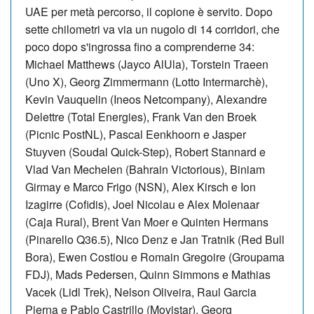
UAE per metà percorso, il copione è servito. Dopo
sette chilometri va via un nugolo di 14 corridori, che
poco dopo s'ingrossa fino a comprenderne 34:
Michael Matthews (Jayco AlUla), Torstein Traeen
(Uno X), Georg Zimmermann (Lotto Intermarchè),
Kevin Vauquelin (Ineos Netcompany), Alexandre
Delettre (Total Energies), Frank Van den Broek
(Picnic PostNL), Pascal Eenkhoorn e Jasper
Stuyven (Soudal Quick-Step), Robert Stannard e
Vlad Van Mechelen (Bahrain Victorious), Biniam
Girmay e Marco Frigo (NSN), Alex Kirsch e Ion
Izagirre (Cofidis), Joel Nicolau e Alex Molenaar
(Caja Rural), Brent Van Moer e Quinten Hermans
(Pinarello Q36.5), Nico Denz e Jan Tratnik (Red Bull
Bora), Ewen Costiou e Romain Gregoire (Groupama
FDJ), Mads Pedersen, Quinn Simmons e Mathias
Vacek (Lidl Trek), Nelson Oliveira, Raul Garcia
Pierna e Pablo Castrillo (Movistar), Georg