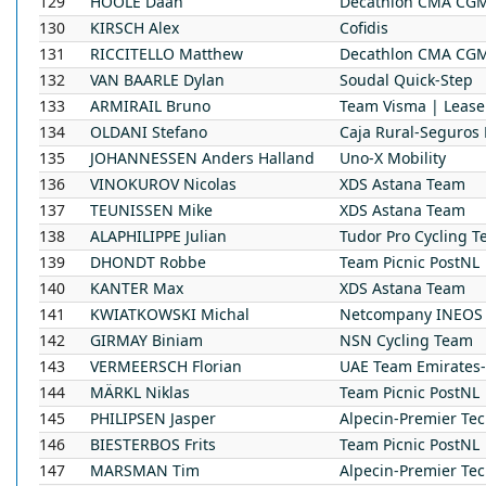
129
HOOLE
Daan
Decathlon CMA CG
130
KIRSCH
Alex
Cofidis
131
RICCITELLO
Matthew
Decathlon CMA CG
132
VAN BAARLE
Dylan
Soudal Quick-Step
133
ARMIRAIL
Bruno
Team Visma | Lease
134
OLDANI
Stefano
Caja Rural-Seguros
135
JOHANNESSEN
Anders Halland
Uno-X Mobility
136
VINOKUROV
Nicolas
XDS Astana Team
137
TEUNISSEN
Mike
XDS Astana Team
138
ALAPHILIPPE
Julian
Tudor Pro Cycling 
139
DHONDT
Robbe
Team Picnic PostNL
140
KANTER
Max
XDS Astana Team
141
KWIATKOWSKI
Michal
Netcompany INEOS 
142
GIRMAY
Biniam
NSN Cycling Team
143
VERMEERSCH
Florian
UAE Team Emirates
144
MÄRKL
Niklas
Team Picnic PostNL
145
PHILIPSEN
Jasper
Alpecin-Premier Te
146
BIESTERBOS
Frits
Team Picnic PostNL
147
MARSMAN
Tim
Alpecin-Premier Te