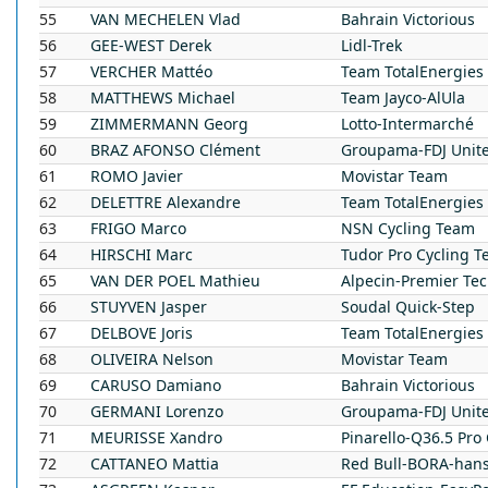
55
VAN MECHELEN
Vlad
Bahrain Victorious
56
GEE-WEST
Derek
Lidl-Trek
57
VERCHER
Mattéo
Team TotalEnergies
58
MATTHEWS
Michael
Team Jayco-AlUla
59
ZIMMERMANN
Georg
Lotto-Intermarché
60
BRAZ AFONSO
Clément
Groupama-FDJ Unit
61
ROMO
Javier
Movistar Team
62
DELETTRE
Alexandre
Team TotalEnergies
63
FRIGO
Marco
NSN Cycling Team
64
HIRSCHI
Marc
Tudor Pro Cycling 
65
VAN DER POEL
Mathieu
Alpecin-Premier Te
66
STUYVEN
Jasper
Soudal Quick-Step
67
DELBOVE
Joris
Team TotalEnergies
68
OLIVEIRA
Nelson
Movistar Team
69
CARUSO
Damiano
Bahrain Victorious
70
GERMANI
Lorenzo
Groupama-FDJ Unit
71
MEURISSE
Xandro
Pinarello-Q36.5 Pro
72
CATTANEO
Mattia
Red Bull-BORA-han