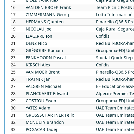
15
MOLENAAR
Alex
Caja Rural-Seguro
16
VAN DEN BROEK
Frank
Team Picnic PostN
17
ZIMMERMANN
Georg
Lotto-Intermarché
18
HERMANS
Quinten
Pinarello-Q36.5 Pr
19
NICOLAU
Joel
Caja Rural-Seguro
20
IZAGIRRE
Ion
Cofidis
21
DENZ
Nico
Red Bull-BORA-ha
22
GRÉGOIRE
Romain
Groupama-FDJ Uni
23
EENKHOORN
Pascal
Soudal Quick-Step
24
KIRSCH
Alex
Cofidis
25
VAN MOER
Brent
Pinarello-Q36.5 Pr
26
TRATNIK
Jan
Red Bull-BORA-ha
27
VALGREN
Michael
EF Education-Easy
28
PLANCKAERT
Edward
Alpecin-Premier T
29
COSTIOU
Ewen
Groupama-FDJ Uni
30
YATES
Adam
UAE Team Emirate
31
GROSSSCHARTNER
Felix
UAE Team Emirate
32
MCNULTY
Brandon
UAE Team Emirate
33
POGACAR
Tadej
UAE Team Emirate