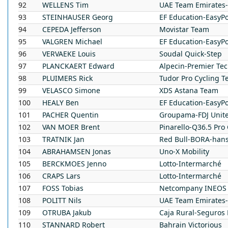
92
WELLENS
Tim
UAE Team Emirates
93
STEINHAUSER
Georg
EF Education-EasyPo
94
CEPEDA
Jefferson
Movistar Team
95
VALGREN
Michael
EF Education-EasyPo
96
VERVAEKE
Louis
Soudal Quick-Step
97
PLANCKAERT
Edward
Alpecin-Premier Te
98
PLUIMERS
Rick
Tudor Pro Cycling 
99
VELASCO
Simone
XDS Astana Team
100
HEALY
Ben
EF Education-EasyPo
101
PACHER
Quentin
Groupama-FDJ Unit
102
VAN MOER
Brent
Pinarello-Q36.5 Pro
103
TRATNIK
Jan
Red Bull-BORA-han
104
ABRAHAMSEN
Jonas
Uno-X Mobility
105
BERCKMOES
Jenno
Lotto-Intermarché
106
CRAPS
Lars
Lotto-Intermarché
107
FOSS
Tobias
Netcompany INEOS 
108
POLITT
Nils
UAE Team Emirates
109
OTRUBA
Jakub
Caja Rural-Seguros
110
STANNARD
Robert
Bahrain Victorious