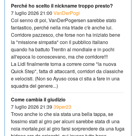
Perché ho scelto il nickname troppo presto?
7 luglio 2026 21:00
VanDerPogi
Col senno di poi, VanDerPogersen sarebbe stato
fantastico, perché nella mia triade c'è anche lui.
Corridore pazzesco, che forse non ha iniziato bene
la "missione simpatia" con il pubblico italiano
quando ha battuto Trentin al mondiale e in pochi
all'epoca lo conoscevano, ma che corridore!!!
La Lidl finalmente torna a correre come "la nuova
Quick Step", fatta di attaccanti, corridori da classiche
e velocisti. (Non so Ayuso cosa ci stia a fare in una
squadra del genere...)
Come cambia il giudizio
7 luglio 2026 21:39
39per23
Trovo anche io che sia stata una bella tappa, se
fossimo stati al giro per alcuni sarebbe stata di una
noia mortale,poi al giro farsi sorprendere da una fuga
bidone era da sciocchi, qui invece tutto bene,