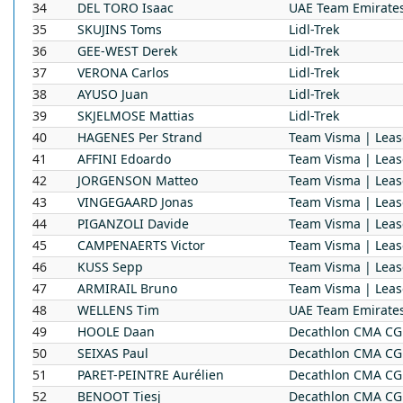
34
DEL TORO
Isaac
UAE Team Emirate
35
SKUJINS
Toms
Lidl-Trek
36
GEE-WEST
Derek
Lidl-Trek
37
VERONA
Carlos
Lidl-Trek
38
AYUSO
Juan
Lidl-Trek
39
SKJELMOSE
Mattias
Lidl-Trek
40
HAGENES
Per Strand
Team Visma | Leas
41
AFFINI
Edoardo
Team Visma | Leas
42
JORGENSON
Matteo
Team Visma | Leas
43
VINGEGAARD
Jonas
Team Visma | Leas
44
PIGANZOLI
Davide
Team Visma | Leas
45
CAMPENAERTS
Victor
Team Visma | Leas
46
KUSS
Sepp
Team Visma | Leas
47
ARMIRAIL
Bruno
Team Visma | Leas
48
WELLENS
Tim
UAE Team Emirate
49
HOOLE
Daan
Decathlon CMA C
50
SEIXAS
Paul
Decathlon CMA C
51
PARET-PEINTRE
Aurélien
Decathlon CMA C
52
BENOOT
Tiesj
Decathlon CMA C