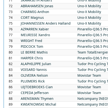
71
SKAARSETH
Anders
Uno-X Mobility
72
ABRAHAMSEN
Jonas
Uno-X Mobility
73
CHARMIG
Anthon
Uno-X Mobility
74
CORT
Magnus
Uno-X Mobility
75
JOHANNESSEN
Anders Halland
Uno-X Mobility
76
AZPARREN
Xabier
Pinarello-Q36.5 Pr
77
MEURISSE
Xandro
Pinarello-Q36.5 Pr
78
WRIGHT
Fred
Pinarello-Q36.5 Pr
79
PIDCOCK
Tom
Pinarello-Q36.5 Pr
80
LE BERRE
Mathis
Team TotalEnergie
81
HARPER
Chris
Pinarello-Q36.5 Pr
82
ALAPHILIPPE
Julian
Tudor Pro Cycling
83
VOISARD
Yannis
Tudor Pro Cycling
84
OLIVEIRA
Nelson
Movistar Team
85
PLUIMERS
Rick
Tudor Pro Cycling
86
UIJTDEBROEKS
Cian
Movistar Team
87
CEPEDA
Jefferson
Movistar Team
88
ARENSMAN
Thymen
Netcompany INEOS
89
KWIATKOWSKI
Michal
Netcompany INEOS