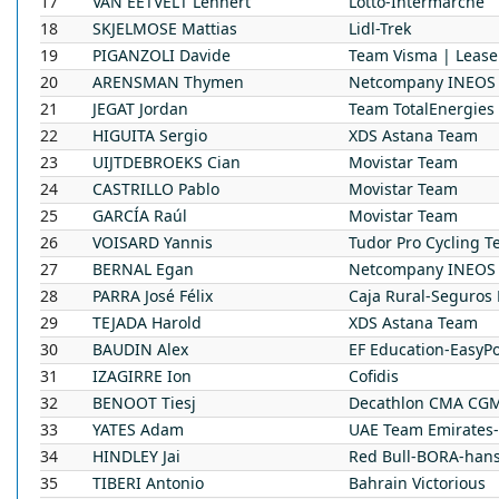
17
VAN EETVELT
Lennert
Lotto-Intermarché
18
SKJELMOSE
Mattias
Lidl-Trek
19
PIGANZOLI
Davide
Team Visma | Lease
20
ARENSMAN
Thymen
Netcompany INEOS 
21
JEGAT
Jordan
Team TotalEnergies
22
HIGUITA
Sergio
XDS Astana Team
23
UIJTDEBROEKS
Cian
Movistar Team
24
CASTRILLO
Pablo
Movistar Team
25
GARCÍA
Raúl
Movistar Team
26
VOISARD
Yannis
Tudor Pro Cycling 
27
BERNAL
Egan
Netcompany INEOS 
28
PARRA
José Félix
Caja Rural-Seguros
29
TEJADA
Harold
XDS Astana Team
30
BAUDIN
Alex
EF Education-EasyPo
31
IZAGIRRE
Ion
Cofidis
32
BENOOT
Tiesj
Decathlon CMA CG
33
YATES
Adam
UAE Team Emirates
34
HINDLEY
Jai
Red Bull-BORA-han
35
TIBERI
Antonio
Bahrain Victorious