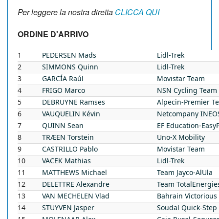
Per leggere la nostra diretta
CLICCA QUI
ORDINE D'ARRIVO
1
PEDERSEN
Mads
Lidl-Trek
2
SIMMONS
Quinn
Lidl-Trek
3
GARCÍA
Raúl
Movistar Team
4
FRIGO
Marco
NSN Cycling Team
5
DEBRUYNE
Ramses
Alpecin-Premier T
6
VAUQUELIN
Kévin
Netcompany INEOS
7
QUINN
Sean
EF Education-Easy
8
TRÆEN
Torstein
Uno-X Mobility
9
CASTRILLO
Pablo
Movistar Team
10
VACEK
Mathias
Lidl-Trek
11
MATTHEWS
Michael
Team Jayco-AlUla
12
DELETTRE
Alexandre
Team TotalEnergie
13
VAN MECHELEN
Vlad
Bahrain Victorious
14
STUYVEN
Jasper
Soudal Quick-Step