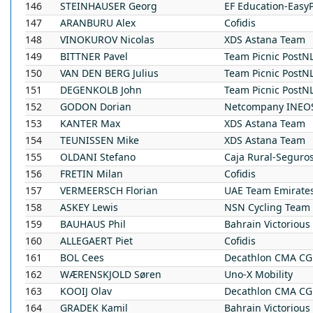
146
STEINHAUSER
Georg
EF Education-Easy
147
ARANBURU
Alex
Cofidis
148
VINOKUROV
Nicolas
XDS Astana Team
149
BITTNER
Pavel
Team Picnic PostN
150
VAN DEN BERG
Julius
Team Picnic PostN
151
DEGENKOLB
John
Team Picnic PostN
152
GODON
Dorian
Netcompany INEOS
153
KANTER
Max
XDS Astana Team
154
TEUNISSEN
Mike
XDS Astana Team
155
OLDANI
Stefano
Caja Rural-Seguro
156
FRETIN
Milan
Cofidis
157
VERMEERSCH
Florian
UAE Team Emirate
158
ASKEY
Lewis
NSN Cycling Team
159
BAUHAUS
Phil
Bahrain Victorious
160
ALLEGAERT
Piet
Cofidis
161
BOL
Cees
Decathlon CMA C
162
WÆRENSKJOLD
Søren
Uno-X Mobility
163
KOOIJ
Olav
Decathlon CMA C
164
GRADEK
Kamil
Bahrain Victorious