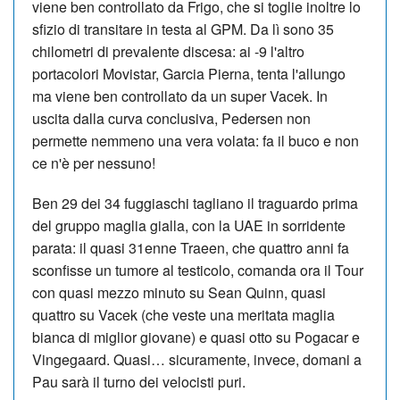
viene ben controllato da Frigo, che si toglie inoltre lo
sfizio di transitare in testa al GPM. Da lì sono 35
chilometri di prevalente discesa: ai -9 l'altro
portacolori Movistar, Garcia Pierna, tenta l'allungo
ma viene ben controllato da un super Vacek. In
uscita dalla curva conclusiva, Pedersen non
permette nemmeno una vera volata: fa il buco e non
ce n'è per nessuno!
Ben 29 dei 34 fuggiaschi tagliano il traguardo prima
del gruppo maglia gialla, con la UAE in sorridente
parata: il quasi 31enne Traeen, che quattro anni fa
sconfisse un tumore al testicolo, comanda ora il Tour
con quasi mezzo minuto su Sean Quinn, quasi
quattro su Vacek (che veste una meritata maglia
bianca di miglior giovane) e quasi otto su Pogacar e
Vingegaard. Quasi… sicuramente, invece, domani a
Pau sarà il turno dei velocisti puri.