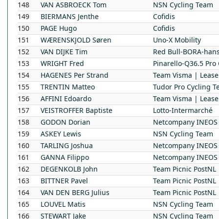
148
VAN ASBROECK
Tom
NSN Cycling Team
149
BIERMANS
Jenthe
Cofidis
150
PAGE
Hugo
Cofidis
151
WÆRENSKJOLD
Søren
Uno-X Mobility
152
VAN DIJKE
Tim
Red Bull-BORA-han
153
WRIGHT
Fred
Pinarello-Q36.5 Pro
154
HAGENES
Per Strand
Team Visma | Lease
155
TRENTIN
Matteo
Tudor Pro Cycling 
156
AFFINI
Edoardo
Team Visma | Lease
157
VEISTROFFER
Baptiste
Lotto-Intermarché
158
GODON
Dorian
Netcompany INEOS 
159
ASKEY
Lewis
NSN Cycling Team
160
TARLING
Joshua
Netcompany INEOS 
161
GANNA
Filippo
Netcompany INEOS 
162
DEGENKOLB
John
Team Picnic PostNL
163
BITTNER
Pavel
Team Picnic PostNL
164
VAN DEN BERG
Julius
Team Picnic PostNL
165
LOUVEL
Matis
NSN Cycling Team
166
STEWART
Jake
NSN Cycling Team