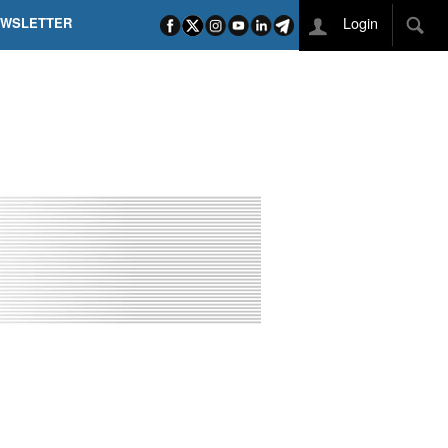
Login
EWSLETTER
 POEL SUI CAMPI ELISI! POGAČAR NELLA STORIA
L TAPPONE DEI TAPPONI
DEJ IN UNA TAPPA PAZZESCA
ETTE INCORONA CARAPAZ
O DI PHILIPSEN SU SCHMID E KOOIJ