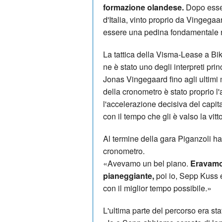
formazione olandese.
Dopo essere
d'Italia, vinto proprio da Vingega
essere una pedina fondamentale n
La tattica della Visma-Lease a Bik
ne è stato uno degli interpreti pri
Jonas Vingegaard fino agli ultimi m
della cronometro è stato proprio 
l'accelerazione decisiva del capit
con il tempo che gli è valso la vitt
Al termine della gara Piganzoli h
cronometro.
«Avevamo un bel piano.
Eravamo 
pianeggiante,
poi io, Sepp Kuss e
con il miglior tempo possibile.»
L'ultima parte del percorso era stat