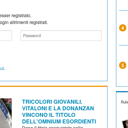
sser registrato.
gin altrimenti registrati.
4
5
qui
.
TRICOLORI GIOVANILI.
Rubr
VITALONI E LA DONANZAN
VINCONO IL TITOLO
DELL'OMNIUM ESORDIENTI
Dopo il titolo conquistato nella