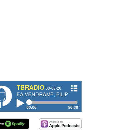
TBRADIO
03-08-26
NDRAME, FILIPPO FIORELLI
00:00
50:38