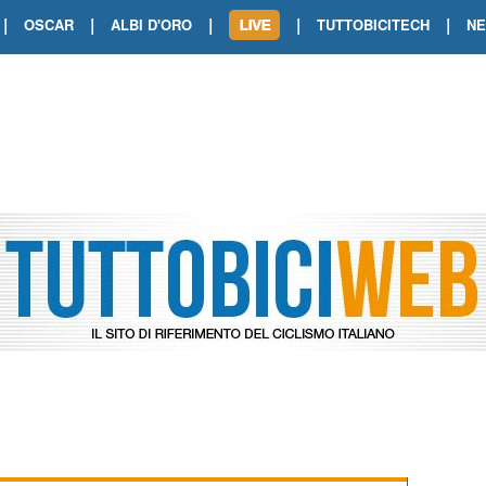
|
|
|
|
|
OSCAR
ALBI D'ORO
TUTTOBICITECH
N
TOUR DE FRANCE. SHOW DI VAN DER
TOUR DE FRANCE. CARAPAZ FIRMA I
TOUR DE FRANCE. POKERISSIMO TA
TOUR DE FRANCE. ORCIERES-MERL
TOUR DE FRANCE. A VOIRON TRIONF