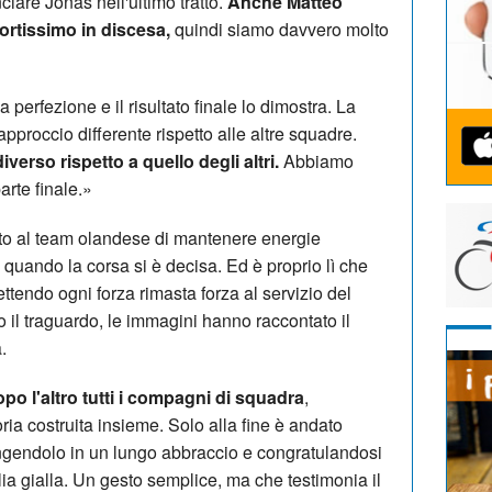
iare Jonas nell'ultimo tratto.
Anche Matteo
ortissimo in discesa,
quindi siamo davvero molto
a perfezione e il risultato finale lo dimostra. La
proccio differente rispetto alle altre squadre.
iverso rispetto a quello degli altri.
Abbiamo
arte finale.»
ito al team olandese di mantenere energie
i, quando la corsa si è decisa. Ed è proprio lì che
ettendo ogni forza rimasta forza al servizio del
o il traguardo, le immagini hanno raccontato il
.
o l'altro tutti i compagni di squadra
,
ria costruita insieme. Solo alla fine è andato
ngendolo in un lungo abbraccio e congratulandosi
lia gialla. Un gesto semplice, ma che testimonia il