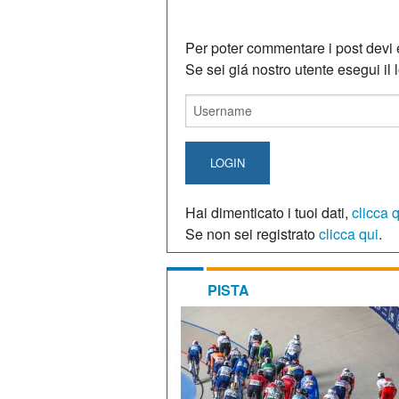
Per poter commentare i post devi e
Se sei giá nostro utente esegui il lo
LOGIN
Hai dimenticato i tuoi dati,
clicca 
Se non sei registrato
clicca qui
.
PISTA