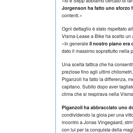
«Io e Sepp abbiamo cercato di lanc
Jorgenson ha fatto uno sforzo f
contenti.»
Ogni dettaglio è stato rispettato all
Visma-Lease a Bike ha scelto un ap
«In generale
il nostro piano era d
dato il massimo soprattutto nella p
Una scelta tattica che ha consent
preziose fino agli ultimi chilometr
Piganzoli ha fatto la differenza, m
capitano. Subito dopo aver tagliat
clima che si respirava nella Visma
Piganzoli ha abbracciato uno dop
condividendo la gioia per una vitto
incontro a Jonas Vingegaard, stri
con lui per la conquista della mag