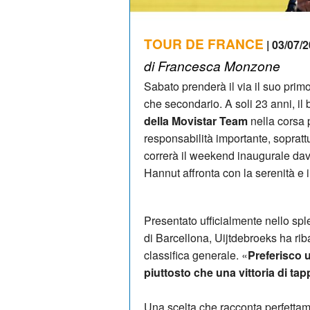
TOUR DE FRANCE
| 03/07/2
di Francesca Monzone
Sabato prenderà il via il suo primo
che secondario. A soli 23 anni, il 
della Movistar Team
nella corsa 
responsabilità importante, soprat
correrà il weekend inaugurale dava
Hannut affronta con la serenità e i
Presentato ufficialmente nello sp
di Barcellona, Uijtdebroeks ha riba
classifica generale. «
Preferisco u
piuttosto che una vittoria di tap
Una scelta che racconta perfettame