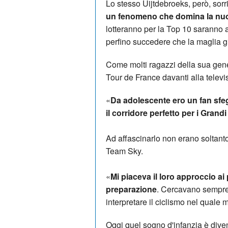
Lo stesso Uijtdebroeks, però, sorr
un fenomeno che domina la nu
lotteranno per la Top 10 saranno 
perfino succedere che la maglia gi
Come molti ragazzi della sua gene
Tour de France davanti alla televi
«
Da adolescente ero un fan sfe
il corridore perfetto per i Grandi 
Ad affascinarlo non erano soltanto 
Team Sky.
«
Mi piaceva il loro approccio ai 
preparazione
. Cercavano sempre d
interpretare il ciclismo nel quale 
Oggi quel sogno d'infanzia è diven