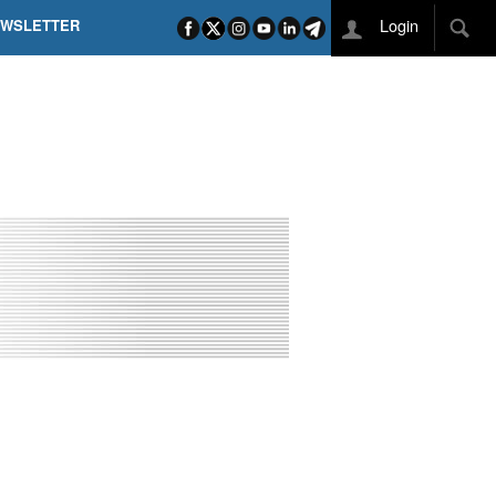
Login
EWSLETTER
 POEL SUI CAMPI ELISI! POGAČAR NELLA STORIA
L TAPPONE DEI TAPPONI
DEJ IN UNA TAPPA PAZZESCA
ETTE INCORONA CARAPAZ
O DI PHILIPSEN SU SCHMID E KOOIJ