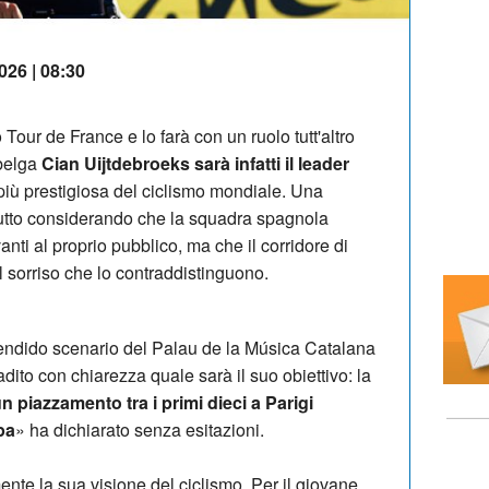
026 | 08:30
 Tour de France e lo farà con un ruolo tutt'altro
belga
Cian Uijtdebroeks sarà infatti il leader
più prestigiosa del ciclismo mondiale. Una
tutto considerando che la squadra spagnola
nti al proprio pubblico, ma che il corridore di
l sorriso che lo contraddistinguono.
lendido scenario del Palau de la Música Catalana
dito con chiarezza quale sarà il suo obiettivo: la
n piazzamento tra i primi dieci a Parigi
pa
» ha dichiarato senza esitazioni.
nte la sua visione del ciclismo. Per il giovane