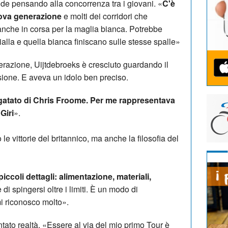
ide pensando alla concorrenza tra i giovani. «
C'è
ova generazione
e molti dei corridori che
anche in corsa per la maglia bianca. Potrebbe
alla e quella bianca finiscano sulle stesse spalle»
razione, Uijtdebroeks è cresciuto guardando il
sione. E aveva un idolo ben preciso.
gatato di Chris Froome. Per me rappresentava
Giri
».
le vittorie del britannico, ma anche la filosofia del
piccoli dettagli: alimentazione, materiali,
i spingersi oltre i limiti. È un modo di
mi riconosco molto».
tato realtà. «Essere al via del mio primo Tour è