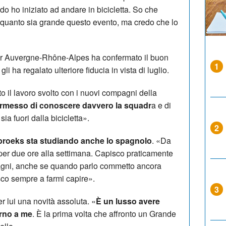
 ho iniziato ad andare in bicicletta. So che
 quanto sia grande questo evento, ma credo che lo
our Auvergne-Rhône-Alpes ha confermato il buon
1
li ha regalato ulteriore fiducia in vista di luglio.
to il lavoro svolto con i nuovi compagni della
ermesso di conoscere davvero la squadr
a e di
ia fuori dalla bicicletta».
2
broeks sta studiando anche lo spagnolo
. «Da
 per due ore alla settimana. Capisco praticamente
pagni, anche se quando parlo commetto ancora
esco sempre a farmi capire».
3
r lui una novità assoluta. «
È un lusso avere
orno a me
. È la prima volta che affronto un Grande