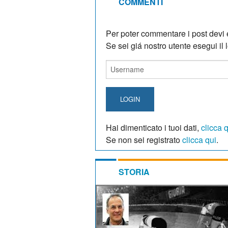
COMMENTI
Per poter commentare i post devi e
Se sei giá nostro utente esegui il lo
LOGIN
Hai dimenticato i tuoi dati,
clicca 
Se non sei registrato
clicca qui
.
STORIA