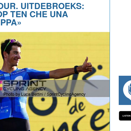
TOUR. UITDEBROEKS:
OP TEN CHE UNA
APPA»
#334 CHARLY WEGELIUS, MAURO GIANE