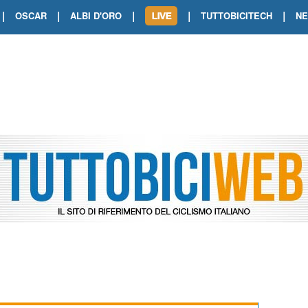
|
|
|
|
|
OSCAR
ALBI D'ORO
TUTTOBICITECH
N
TOUR DE FRANCE. SHOW DI VAN DER
TOUR DE FRANCE. CARAPAZ FIRMA I
TOUR DE FRANCE. POKERISSIMO TA
TOUR DE FRANCE. ORCIERES-MERL
TOUR DE FRANCE. A VOIRON TRIONF