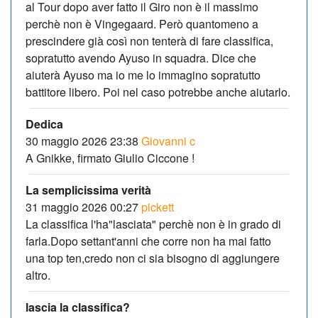
al Tour dopo aver fatto il Giro non è il massimo
perchè non è Vingegaard. Però quantomeno a
prescindere già così non tenterà di fare classifica,
sopratutto avendo Ayuso in squadra. Dice che
aiuterà Ayuso ma io me lo immagino sopratutto
battitore libero. Poi nel caso potrebbe anche aiutarlo.
Dedica
30 maggio 2026 23:38
Giovanni c
A Gnikke, firmato Giulio Ciccone !
La semplicissima verità
31 maggio 2026 00:27
pickett
La classifica l'ha"lasciata" perchè non è in grado di
farla.Dopo settant'anni che corre non ha mai fatto
una top ten,credo non ci sia bisogno di aggiungere
altro.
lascia la classifica?