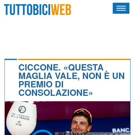
HOME
RIVISTA
SQUADRE
ATLETI
CICCONE. «QUESTA
MAGLIA VALE, NON È UN
CALENDARIO
PREMIO DI
CONSOLAZIONE»
OSCAR
ALBI D'ORO
NEWSLETTER