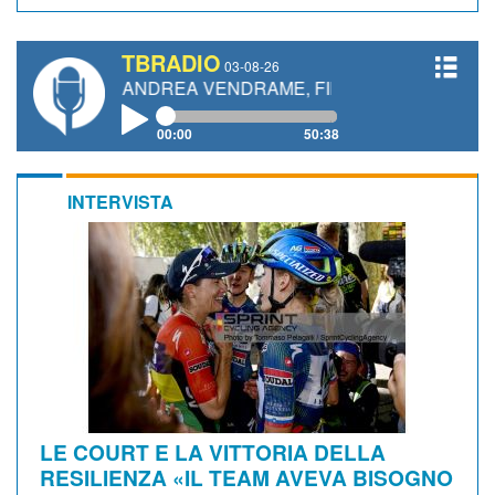
TBRADIO
03-08-26
TTI, ANDREA VENDRAME, FILIPPO FIORELLI
00:00
50:38
INTERVISTA
LE COURT E LA VITTORIA DELLA
RESILIENZA «IL TEAM AVEVA BISOGNO