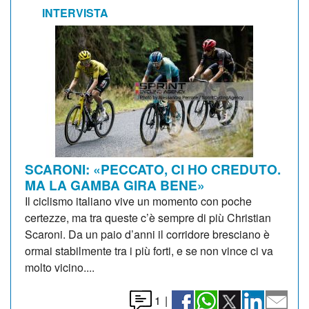
INTERVISTA
SCARONI: «PECCATO, CI HO CREDUTO.
MA LA GAMBA GIRA BENE»
Il ciclismo italiano vive un momento con poche
certezze, ma tra queste c’è sempre di più Christian
Scaroni. Da un paio d’anni il corridore bresciano è
ormai stabilmente tra i più forti, e se non vince ci va
molto vicino....
1
|