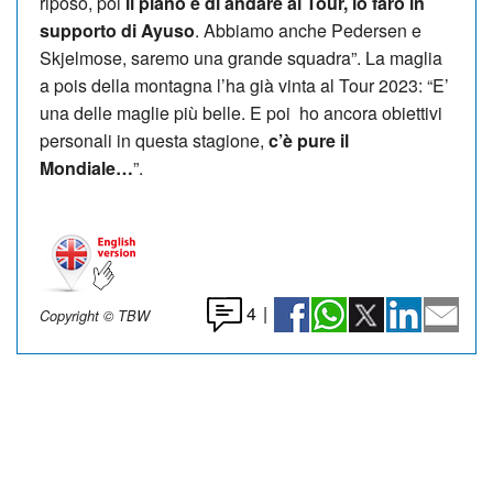
riposo, poi
il piano è di andare al Tour, lo farò in
supporto di Ayuso
. Abbiamo anche Pedersen e
Skjelmose, saremo una grande squadra”. La maglia
a pois della montagna l’ha già vinta al Tour 2023: “E’
una delle maglie più belle. E poi ho ancora obiettivi
personali in questa stagione,
c’è pure il
Mondiale…
”.
4
|
Copyright © TBW