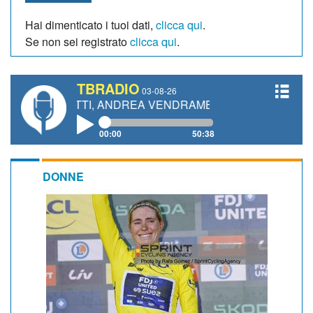
Hai dimenticato i tuoi dati,
clicca qui
.
Se non sei registrato
clicca qui
.
TBRADIO
03-08-26
ANETTI, ANDREA VENDRAME, FILIPPO FIORELLI
00:00
50:38
DONNE