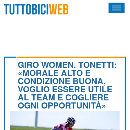
HOME
RIVISTA
SQUADRE
ATLETI
GIRO WOMEN. TONETTI:
«MORALE ALTO E
CALENDARIO
CONDIZIONE BUONA,
VOGLIO ESSERE UTILE
OSCAR
AL TEAM E COGLIERE
ALBI D'ORO
OGNI OPPORTUNITÀ»
NEWSLETTER