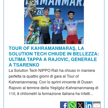
TOUR OF KAHRAMANMARAŞ, LA
SOLUTION TECH CHIUDE IN BELLEZZA:
ULTIMA TAPPA A RAJOVIC, GENERALE
A TSARENKO
La Solution Tech NIPPO Rali ha chiuso in maniera
perfetta la quattro giorni di gara al Tour of
Kahramanmaraş. Con lo sprint vincente di Dusan
Rajovic al termine della Yeşilgöz-Kahramanmaraş di
110, 8 chilometri la formazione italiana ha infatti...