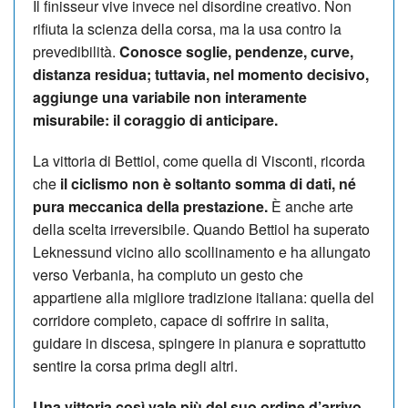
Il finisseur vive invece nel disordine creativo. Non
rifiuta la scienza della corsa, ma la usa contro la
prevedibilità.
Conosce soglie, pendenze, curve,
distanza residua; tuttavia, nel momento decisivo,
aggiunge una variabile non interamente
misurabile: il coraggio di anticipare.
La vittoria di Bettiol, come quella di Visconti, ricorda
che
il ciclismo non è soltanto somma di dati, né
pura meccanica della prestazione.
È anche arte
della scelta irreversibile. Quando Bettiol ha superato
Leknessund vicino allo scollinamento e ha allungato
verso Verbania, ha compiuto un gesto che
appartiene alla migliore tradizione italiana: quella del
corridore completo, capace di soffrire in salita,
guidare in discesa, spingere in pianura e soprattutto
sentire la corsa prima degli altri.
Una vittoria così vale più del suo ordine d’arrivo.