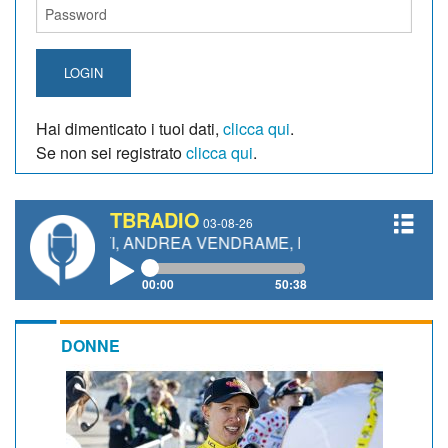
LOGIN
Hai dimenticato i tuoi dati,
clicca qui
.
Se non sei registrato
clicca qui
.
TBRADIO
03-08-26
ETTI, ANDREA VENDRAME, FILIPPO FIORELLI
00:00
50:38
DONNE