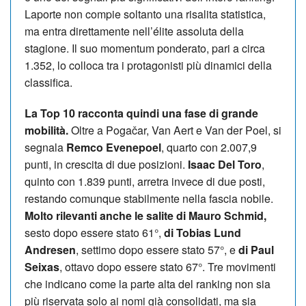
Laporte non compie soltanto una risalita statistica,
ma entra direttamente nell’élite assoluta della
stagione. Il suo momentum ponderato, pari a circa
1.352, lo colloca tra i protagonisti più dinamici della
classifica.
La Top 10 racconta quindi una fase di grande
mobilità.
Oltre a Pogačar, Van Aert e Van der Poel, si
segnala
Remco Evenepoel
, quarto con 2.007,9
punti, in crescita di due posizioni.
Isaac Del Toro
,
quinto con 1.839 punti, arretra invece di due posti,
restando comunque stabilmente nella fascia nobile.
Molto rilevanti anche le salite di Mauro Schmid,
sesto dopo essere stato 61°,
di Tobias Lund
Andresen
, settimo dopo essere stato 57°, e
di Paul
Seixas
, ottavo dopo essere stato 67°. Tre movimenti
che indicano come la parte alta del ranking non sia
più riservata solo ai nomi già consolidati, ma sia