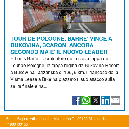
TOUR DE POLOGNE. BARRE' VINCE A
BUKOVINA, SCARONI ANCORA
SECONDO MA E' IL NUOVO LEADER
È Louis Barré il dominatore della sesta tappa del
Tour de Pologne, la tappa regina da Bukovina Resort
a Bukowina Tatrzańska di 125, 5 km. Il francese della
Visma Lease a Bike ha piazzato il suo attacco sulla
salita finale e ha...
Prima Pagina Edizioni s.r.l. - Via Inama 7 - 20133 Milano - P.I.
11980460155