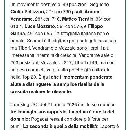
un movimento positivo di 49 posizioni. Seguono
Giulio Pellizzari,
27° con 730 punti,
Andrea
Vendrame
, 28° con 718,
Matteo Trentin
, 36° con
613,1,
Luca Mozzato
, 39° con 575, e
Filippo
Ganna,
45° con 555. La fotografia italiana non è
banale. Scaroni è il migliore per punteggio assoluto,
ma Tiberi, Vendrame e Mozzato sono i profili più
interessanti in termini di crescita. Vendrame sale di
203 posizioni, Mozzato di 217, Tiberi di 49, ma con
un peso competitivo più alto perché già collocato
nella Top 20.
È qui che il momentum ponderato
aiuta a distinguere la semplice risalita dalla
crescita realmente rilevante.
Il ranking UCI del 21 aprile 2026 restituisce dunque
tre immagini sovrapposte. La prima è quella del
dominio:
Pogačar resta il corridore più forte per
punti.
La seconda è quella della mobilit
à: Laporte è