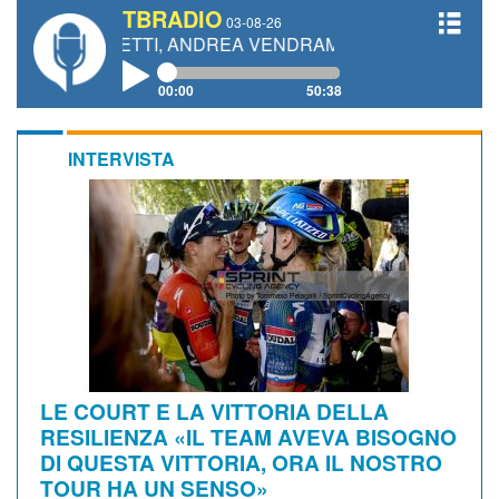
TBRADIO
03-08-26
GIANETTI, ANDREA VENDRAME, FILIPPO FIORELLI
00:00
50:38
INTERVISTA
LE COURT E LA VITTORIA DELLA
RESILIENZA «IL TEAM AVEVA BISOGNO
DI QUESTA VITTORIA, ORA IL NOSTRO
TOUR HA UN SENSO»