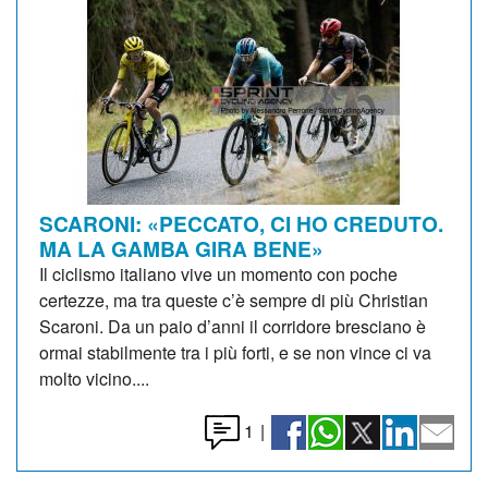
SCARONI: «PECCATO, CI HO CREDUTO.
MA LA GAMBA GIRA BENE»
Il ciclismo italiano vive un momento con poche
certezze, ma tra queste c’è sempre di più Christian
Scaroni. Da un paio d’anni il corridore bresciano è
ormai stabilmente tra i più forti, e se non vince ci va
molto vicino....
1
|