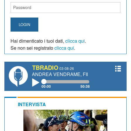
LOGIN
Hai dimenticato i tuoi dati,
clicca qui
.
Se non sei registrato
clicca qui
.
TBRADIO
03-08-26
NETTI, ANDREA VENDRAME, FILIPPO FIORELLI
00:00
50:38
INTERVISTA