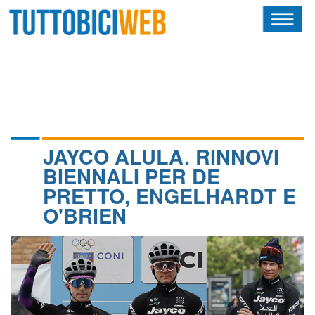
HOME
RIVISTA
SQUADRE
ATLETI
JAYCO ALULA. RINNOVI
BIENNALI PER DE
CALENDARIO
PRETTO, ENGELHARDT E
O'BRIEN
OSCAR
ALBI D'ORO
NEWSLETTER