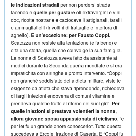
le indicazioni stradali
per non perdersi strada
facendo e
quelle per gustare
oli extravergini e vini
doc, ricotte nostrane e caciocavalli artigianali, taralli
e ammugliatielli (involtini di frattaglie e interiora di
agnello).
E un’eccezione: per Fausto Coppi.
Scatozza non resiste alla tentazione (e fa bene) e
cita una storia, quella che coinvolge la sua famiglia.
La nonna di Scatozza aveva fatto da assistente ai
medici durante la Seconda guerra mondiale e si era
impratichita con siringhe e pronto intervento. “Coppi
non granché soddisfatto della dieta militare, viste le
esigenze da atleta che stava riprendendo, richiedeva
di fargli iniezioni endovena di comuni vitamine e
prendeva qualche frutto al ritorno dei suoi giri”.
Per
quelle iniezioni si prestava volentieri la nonna,
allora giovane sposa appassionata di ciclismo
, “e
per lei fu un grande onore conoscerlo”. Tutto questo
succedeva a Ercole, frazione di Caserta. E “Coppi fu