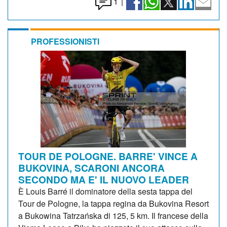
1
|
PROFESSIONISTI
TOUR DE POLOGNE. BARRE' VINCE A
BUKOVINA, SCARONI ANCORA
SECONDO MA E' IL NUOVO LEADER
È Louis Barré il dominatore della sesta tappa del
Tour de Pologne, la tappa regina da Bukovina Resort
a Bukowina Tatrzańska di 125, 5 km. Il francese della