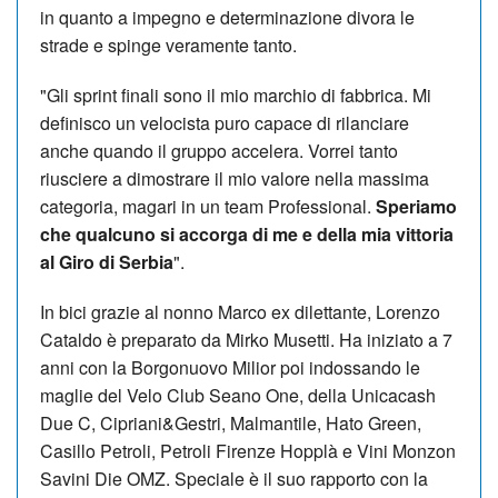
in quanto a impegno e determinazione divora le
strade e spinge veramente tanto.
"Gli sprint finali sono il mio marchio di fabbrica. Mi
definisco un velocista puro capace di rilanciare
anche quando il gruppo accelera. Vorrei tanto
riusciere a dimostrare il mio valore nella massima
categoria, magari in un team Professional.
Speriamo
che qualcuno si accorga di me e della mia vittoria
al Giro di Serbia
".
In bici grazie al nonno Marco ex dilettante, Lorenzo
Cataldo è preparato da Mirko Musetti. Ha iniziato a 7
anni con la Borgonuovo Milior poi indossando le
maglie del Velo Club Seano One, della Unicacash
Due C, Cipriani&Gestri, Malmantile, Hato Green,
Casillo Petroli, Petroli Firenze Hopplà e Vini Monzon
Savini Die OMZ. Speciale è il suo rapporto con la