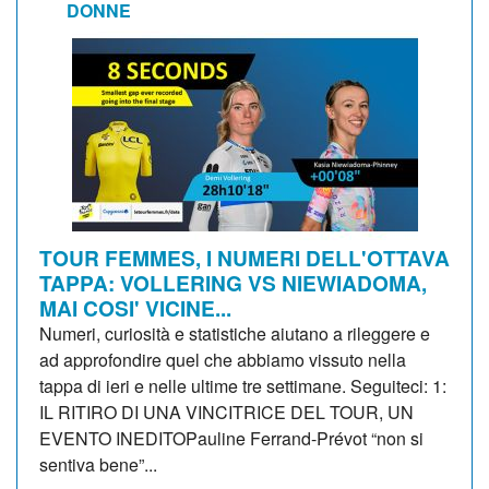
DONNE
TOUR FEMMES, I NUMERI DELL'OTTAVA
TAPPA: VOLLERING VS NIEWIADOMA,
MAI COSI' VICINE...
Numeri, curiosità e statistiche aiutano a rileggere e
ad approfondire quel che abbiamo vissuto nella
tappa di ieri e nelle ultime tre settimane. Seguiteci: 1:
IL RITIRO DI UNA VINCITRICE DEL TOUR, UN
EVENTO INEDITOPauline Ferrand-Prévot “non si
sentiva bene”...