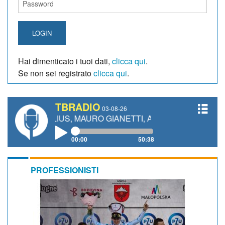
LOGIN
Hai dimenticato i tuoi dati,
clicca qui
.
Se non sei registrato
clicca qui
.
TBRADIO
03-08-26
EGELIUS, MAURO GIANETTI, ANDREA VENDRAME, FILIPP
00:00
50:38
PROFESSIONISTI