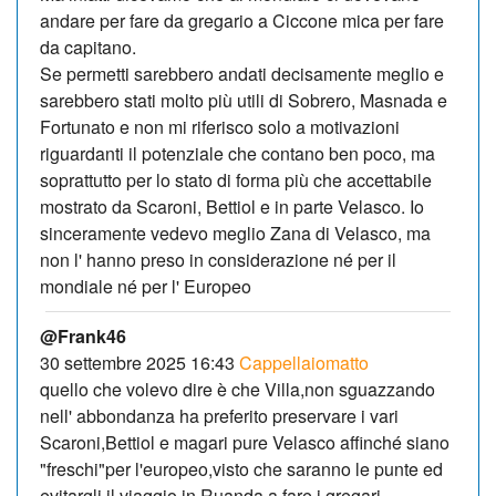
andare per fare da gregario a Ciccone mica per fare
da capitano.
Se permetti sarebbero andati decisamente meglio e
sarebbero stati molto più utili di Sobrero, Masnada e
Fortunato e non mi riferisco solo a motivazioni
riguardanti il potenziale che contano ben poco, ma
soprattutto per lo stato di forma più che accettabile
mostrato da Scaroni, Bettiol e in parte Velasco. Io
sinceramente vedevo meglio Zana di Velasco, ma
non l' hanno preso in considerazione né per il
mondiale né per l' Europeo
@Frank46
30 settembre 2025 16:43
Cappellaiomatto
quello che volevo dire è che Villa,non sguazzando
nell' abbondanza ha preferito preservare i vari
Scaroni,Bettiol e magari pure Velasco affinché siano
"freschi"per l'europeo,visto che saranno le punte ed
evitargli il viaggio in Ruanda a fare i gregari...