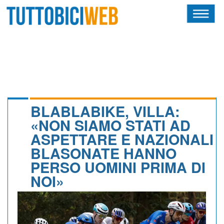
HOME
RIVISTA
SQUADRE
ATLETI
BLABLABIKE, VILLA:
«NON SIAMO STATI AD
CALENDARIO
ASPETTARE E NAZIONALI
BLASONATE HANNO
OSCAR
PERSO UOMINI PRIMA DI
ALBI D'ORO
NOI»
NEWSLETTER