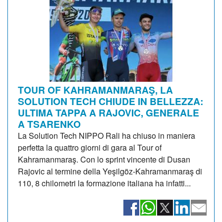
TOUR OF KAHRAMANMARAŞ, LA
SOLUTION TECH CHIUDE IN BELLEZZA:
ULTIMA TAPPA A RAJOVIC, GENERALE
A TSARENKO
La Solution Tech NIPPO Rali ha chiuso in maniera
perfetta la quattro giorni di gara al Tour of
Kahramanmaraş. Con lo sprint vincente di Dusan
Rajovic al termine della Yeşilgöz-Kahramanmaraş di
110, 8 chilometri la formazione italiana ha infatti...