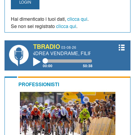
LOGIN
Hai dimenticato i tuoi dati,
clicca qui
.
Se non sei registrato
clicca qui
.
TBRADIO
03-08-26
 ANDREA VENDRAME, FILIPPO FIORELLI
00:00
50:38
PROFESSIONISTI