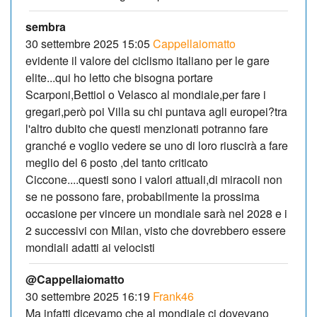
sembra
30 settembre 2025 15:05
Cappellaiomatto
evidente il valore del ciclismo italiano per le gare
elite...qui ho letto che bisogna portare
Scarponi,Bettiol o Velasco al mondiale,per fare i
gregari,però poi Villa su chi puntava agli europei?tra
l'altro dubito che questi menzionati potranno fare
granché e voglio vedere se uno di loro riuscirà a fare
meglio del 6 posto ,del tanto criticato
Ciccone....questi sono i valori attuali,di miracoli non
se ne possono fare, probabilmente la prossima
occasione per vincere un mondiale sarà nel 2028 e i
2 successivi con Milan, visto che dovrebbero essere
mondiali adatti ai velocisti
@Cappellaiomatto
30 settembre 2025 16:19
Frank46
Ma infatti dicevamo che al mondiale ci dovevano