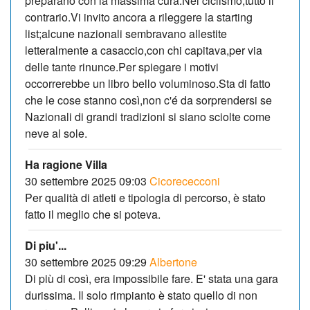
preparano con la massima cura.Nel ciclismo,tutto il
contrario.Vi invito ancora a rileggere la starting
list;alcune nazionali sembravano allestite
letteralmente a casaccio,con chi capitava,per via
delle tante rinunce.Per spiegare i motivi
occorrerebbe un libro bello voluminoso.Sta di fatto
che le cose stanno così,non c'é da sorprendersi se
Nazionali di grandi tradizioni si siano sciolte come
neve al sole.
Ha ragione Villa
30 settembre 2025 09:03
Cicorececconi
Per qualità di atleti e tipologia di percorso, è stato
fatto il meglio che si poteva.
Di piu'...
30 settembre 2025 09:29
Albertone
Di più di così, era impossibile fare. E' stata una gara
durissima. Il solo rimpianto è stato quello di non