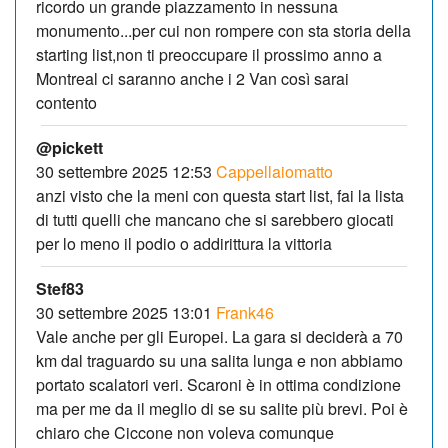
ricordo un grande piazzamento in nessuna
monumento...per cui non rompere con sta storia della
starting list,non ti preoccupare il prossimo anno a
Montreal ci saranno anche i 2 Van così sarai
contento
@pickett
30 settembre 2025 12:53
Cappellaiomatto
anzi visto che la meni con questa start list, fai la lista
di tutti quelli che mancano che si sarebbero giocati
per lo meno il podio o addirittura la vittoria
Stef83
30 settembre 2025 13:01
Frank46
Vale anche per gli Europei. La gara si deciderà a 70
km dal traguardo su una salita lunga e non abbiamo
portato scalatori veri. Scaroni è in ottima condizione
ma per me da il meglio di se su salite più brevi. Poi è
chiaro che Ciccone non voleva comunque