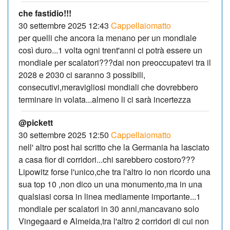
che fastidio!!!
30 settembre 2025 12:43
Cappellaiomatto
per quelli che ancora la menano per un mondiale
così duro...1 volta ogni trent'anni ci potrà essere un
mondiale per scalatori???dai non preoccupatevi tra il
2028 e 2030 ci saranno 3 possibili,
consecutivi,meravigliosi mondiali che dovrebbero
terminare in volata...almeno li ci sarà incertezza
@pickett
30 settembre 2025 12:50
Cappellaiomatto
nell' altro post hai scritto che la Germania ha lasciato
a casa fior di corridori...chi sarebbero costoro???
Lipowitz forse l'unico,che tra l'altro io non ricordo una
sua top 10 ,non dico un una monumento,ma in una
qualsiasi corsa in linea mediamente importante...1
mondiale per scalatori in 30 anni,mancavano solo
Vingegaard e Almeida,tra l'altro 2 corridori di cui non