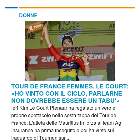
DONNE
TOUR DE FRANCE FEMMES. LE COURT:
«HO VINTO CON IL CICLO, PARLARNE
NON DOVREBBE ESSERE UN TABU'»
Ieri Kim Le Court Pienaar ha regalato un vero e
proprio spettacolo nella sesta tappa del Tour de
France. L'atleta delle Mauritius in forza al team Ag
Insurance ha prima inseguito e poi ha vinto sul
traguardo di Tournon sur...