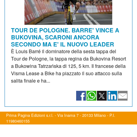
TOUR DE POLOGNE. BARRE' VINCE A
BUKOVINA, SCARONI ANCORA
SECONDO MA E' IL NUOVO LEADER
È Louis Barré il dominatore della sesta tappa del
Tour de Pologne, la tappa regina da Bukovina Resort
a Bukowina Tatrzańska di 125, 5 km. Il francese della
Visma Lease a Bike ha piazzato il suo attacco sulla
salita finale e ha...
Prima Pagina Edizioni s.r.l. - Via Inama 7 - 20133 Milano - P.I.
11980460155