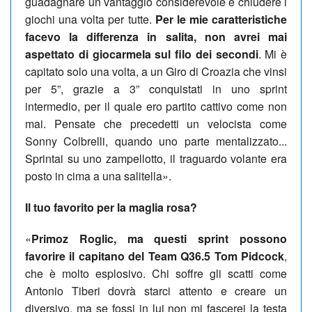
guadagnare un vantaggio considerevole e chiudere i
giochi una volta per tutte.
Per le mie caratteristiche
facevo la differenza in salita, non avrei mai
aspettato di giocarmela sul filo dei secondi
. Mi è
capitato solo una volta, a un Giro di Croazia che vinsi
per 5”, grazie a 3” conquistati in uno sprint
intermedio, per il quale ero partito cattivo come non
mai. Pensate che precedetti un velocista come
Sonny Colbrelli, quando uno parte mentalizzato...
Sprintai su uno zampellotto, il traguardo volante era
posto in cima a una salitella».
Il tuo favorito per la maglia rosa?
«
Primoz Roglic, ma questi sprint possono
favorire il capitano del Team Q36.5 Tom Pidcock
,
che è molto esplosivo. Chi soffre gli scatti come
Antonio Tiberi dovrà starci attento e creare un
diversivo, ma se fossi in lui non mi fascerei la testa