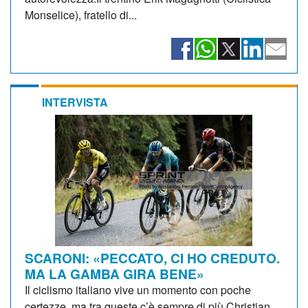
Monselice), fratello di...
INTERVISTA
SCARONI: «PECCATO, CI HO CREDUTO.
MA LA GAMBA GIRA BENE»
Il ciclismo italiano vive un momento con poche
certezze, ma tra queste c’è sempre di più Christian