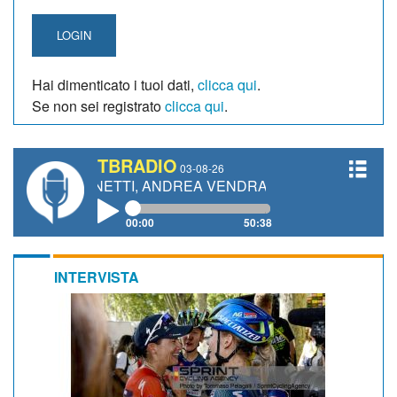
LOGIN
Hai dimenticato i tuoi dati,
clicca qui
.
Se non sei registrato
clicca qui
.
TBRADIO
03-08-26
 GIANETTI, ANDREA VENDRAME, FILIPPO FIORELLI
00:00
50:38
INTERVISTA