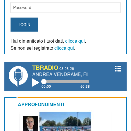
LOGIN
Hai dimenticato i tuoi dati,
clicca qui
.
Se non sei registrato
clicca qui
.
TBRADIO
03-08-26
NETTI, ANDREA VENDRAME, FILIPPO FIORELLI
00:00
50:38
APPROFONDIMENTI