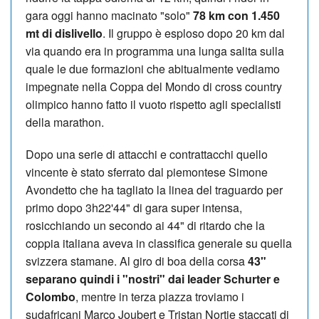
gara oggi hanno macinato "solo"
78 km con 1.450
mt di dislivello
. Il gruppo è esploso dopo 20 km dal
via quando era in programma una lunga salita sulla
quale le due formazioni che abitualmente vediamo
impegnate nella Coppa del Mondo di cross country
olimpico hanno fatto il vuoto rispetto agli specialisti
della marathon.
Dopo una serie di attacchi e contrattacchi quello
vincente è stato sferrato dal piemontese Simone
Avondetto che ha tagliato la linea del traguardo per
primo dopo 3h22'44" di gara super intensa,
rosicchiando un secondo ai 44" di ritardo che la
coppia italiana aveva in classifica generale su quella
svizzera stamane. Al giro di boa della corsa
43"
separano quindi i "nostri" dai leader Schurter e
Colombo
, mentre in terza piazza troviamo i
sudafricani Marco Joubert e Tristan Nortje staccati di