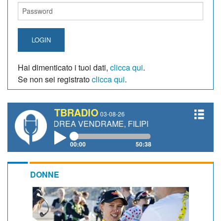
LOGIN
Hai dimenticato i tuoi dati,
clicca qui
.
Se non sei registrato
clicca qui
.
TBRADIO
03-08-26
ANDREA VENDRAME, FILIPPO FIORELLI
00:00
50:38
DONNE