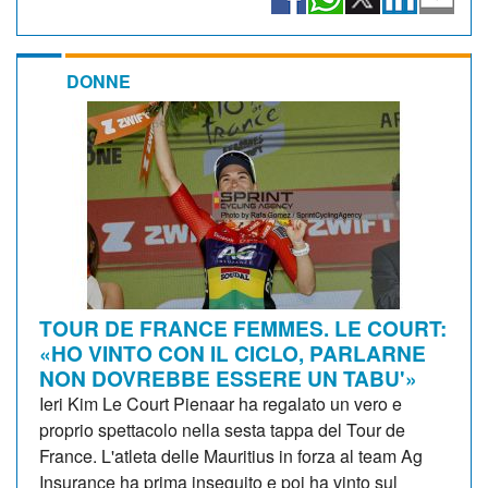
DONNE
TOUR DE FRANCE FEMMES. LE COURT:
«HO VINTO CON IL CICLO, PARLARNE
NON DOVREBBE ESSERE UN TABU'»
Ieri Kim Le Court Pienaar ha regalato un vero e
proprio spettacolo nella sesta tappa del Tour de
France. L'atleta delle Mauritius in forza al team Ag
Insurance ha prima inseguito e poi ha vinto sul