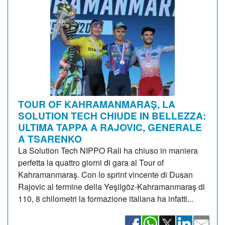
TOUR OF KAHRAMANMARAŞ, LA
SOLUTION TECH CHIUDE IN BELLEZZA:
ULTIMA TAPPA A RAJOVIC, GENERALE
A TSARENKO
La Solution Tech NIPPO Rali ha chiuso in maniera
perfetta la quattro giorni di gara al Tour of
Kahramanmaraş. Con lo sprint vincente di Dusan
Rajovic al termine della Yeşilgöz-Kahramanmaraş di
110, 8 chilometri la formazione italiana ha infatti...