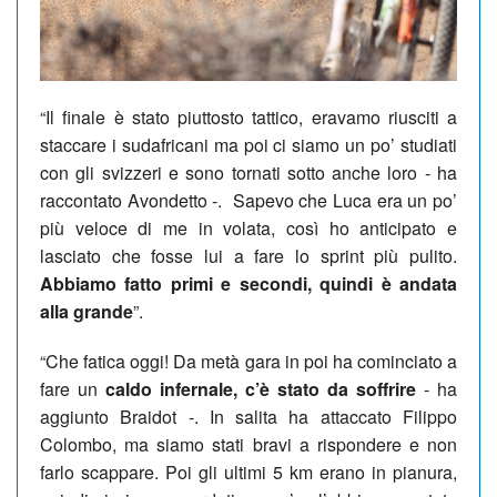
“Il finale è stato piuttosto tattico, eravamo riusciti a
staccare i sudafricani ma poi ci siamo un po’ studiati
con gli svizzeri e sono tornati sotto anche loro - ha
raccontato Avondetto -. Sapevo che Luca era un po’
più veloce di me in volata, così ho anticipato e
lasciato che fosse lui a fare lo sprint più pulito.
Abbiamo fatto primi e secondi, quindi è andata
alla grande
”.
“Che fatica oggi! Da metà gara in poi ha cominciato a
fare un
caldo infernale, c’è stato da soffrire
- ha
aggiunto Braidot -. In salita ha attaccato Filippo
Colombo, ma siamo stati bravi a rispondere e non
farlo scappare. Poi gli ultimi 5 km erano in pianura,