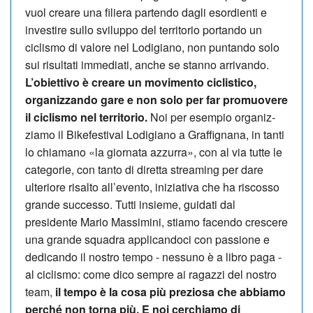
vuol creare una filiera partendo dagli esordienti e
investire sullo sviluppo del territorio portando un
ciclismo di valore nel Lo­digiano, non puntando solo
sui ri­sultati immediati, anche se stanno arrivando.
L’obiettivo è creare un mo­vi­mento ci­clistico,
organizzando gare e non solo per far promuovere
il ciclismo nel territorio.
Noi per esempio orga­niz­­
zia­mo il Bike­festival Lodigiano a Graffignana, in tanti
lo chiamano «la giornata azzurra», con al via tutte le
categorie, con tanto di diretta streaming per dare
ulteriore risalto all’evento, iniziativa che ha riscosso
grande successo. Tutti insieme, guidati dal
presidente Mario Massimini, stiamo fa­cendo crescere
una grande squadra ap­plicandoci con passione e
dedicando il nostro tempo - nessuno è a libro pa­ga -
al ciclismo: come dico sempre ai ragazzi del nostro
team,
il tempo è la cosa più preziosa che ab­biamo
perché non torna più. E noi cerchiamo di