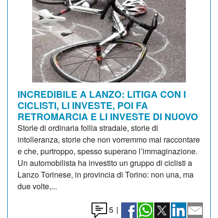
INCREDIBILE A LANZO: LITIGA CON I
CICLISTI, LI INVESTE, POI FA
RETROMARCIA E LI INVESTE DI NUOVO
Storie di ordinaria follia stradale, storie di
intolleranza, storie che non vorremmo mai raccontare
e che, purtroppo, spesso superano l’immaginazione.
Un automobilista ha investito un gruppo di ciclisti a
Lanzo Torinese, in provincia di Torino: non una, ma
due volte,...
5
|