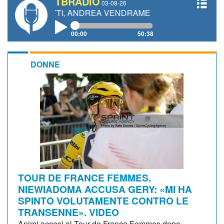
TBRADIO
03-08-26
NETTI, ANDREA VENDRAME, FILIPPO FIORELLI
00:00
50:38
DONNE
TOUR DE FRANCE FEMMES.
NIEWIADOMA ACCUSA GERY: «MI HA
SPINTO VOLUTAMENTE CONTRO LE
TRANSENNE». VIDEO
Animi accesi al Tour de France Femmes dopo