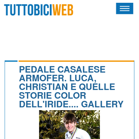
HOME
RIVISTA
SQUADRE
ATLETI
PEDALE CASALESE
ARMOFER. LUCA,
CALENDARIO
CHRISTIAN E QUELLE
STORIE COLOR
OSCAR
DELL'IRIDE.... GALLERY
ALBI D'ORO
NEWSLETTER