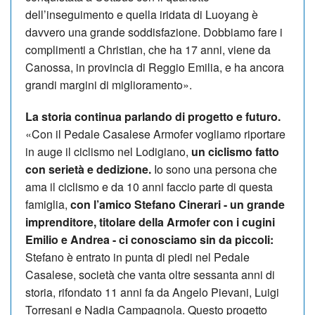
dell’inseguimento e quella iridata di Luoyang è
davvero una grande soddisfazione. Dob­biamo fare i
complimenti a Christian, che ha 17 anni, viene da
Ca­nossa, in provincia di Reggio Emi­lia, e ha ancora
grandi margini di miglioramento».
La storia continua parlando di progetto e futuro.
«Con il Pedale Casalese Armofer vo­gliamo riportare
in auge il ciclismo nel Lodigiano,
un ciclismo fatto
con se­rietà e dedizione.
Io sono una persona che
ama il ciclismo e da 10 anni faccio parte di questa
famiglia,
con l’amico Ste­fano Cinerari - un grande
im­pren­di­tore, titolare della Armofer con i cugini
Emilio e Andrea - ci conosciamo sin da piccoli:
Stefano è entrato in punta di piedi nel Pedale
Casalese, società che vanta oltre sessanta anni di
storia, ri­fon­dato 11 anni fa da Angelo Pievani, Luigi
Torresani e Nadia Cam­pagnola. Questo progetto