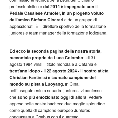
professionistico e
dal 2014 è impegnato con il
Pedale Casalese Armofer, in un progetto voluto
dall’amico Ste­fa­no Cinerari
e da un gruppo di
appassionati. È il direttore sportivo della formazione
juniores e team manager della formazione lodigiana.
Ed ecco la se­conda pagina della nostra storia,
raccontata proprio da Luca Co­lombo
: «Il 31
agosto 1994 vinsi il titolo mondiale a Catania e
trent’anni dopo - il 22 agosto 2024 - il nostro atleta
Chri­stian Fantini si è laureato campione del
mondo su pista a Luoyang
, in Cina,
nell’inseguimento a squadre juniores: vi confesso
che
sono più emozionato oggi di allora
. Vedere
appese nella no­stra bacheca due maglie splendide
co­me quella di campione europeo Ju­nio­res
conquistata a Cottbus con il quartetto