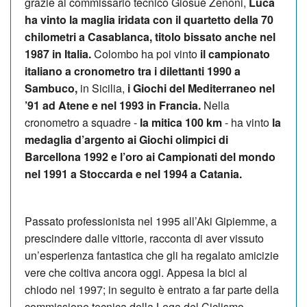
grazie al commissario tecnico Giosuè Zenoni,
Luca
ha vinto la maglia iridata con il quartetto della 70
chilometri a Casablanca, titolo bissato anche nel
1987 in Italia.
Colombo ha poi vinto
il campionato
italiano a cronometro tra i dilettanti 1990 a
Sambuco,
in Sicilia,
i Giochi del Mediterraneo nel
’91 ad Ate­ne e nel 1993 in Francia.
Nella
cronometro a squadre -
la mitica 100 km
- ha vinto
la
medaglia d’argento ai Gio­chi olimpici di
Barcellona 1992 e l’oro ai Cam­pionati del mondo
nel 1991 a Stoccarda e nel 1994 a Catania.
Passato professionista nel 1995 all’Aki Gipiemme, a
prescindere dalle vittorie, racconta di aver vissuto
un’esperienza fantastica che gli ha regalato amicizie
vere che coltiva ancora oggi. Appesa la bici al
chiodo nel 1997; in seguito è entrato a far parte della
commissione tecnica della Lega del Ci­cli­smo