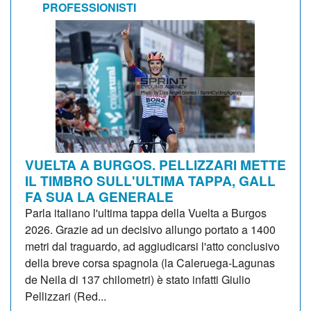
PROFESSIONISTI
VUELTA A BURGOS. PELLIZZARI METTE
IL TIMBRO SULL'ULTIMA TAPPA, GALL
FA SUA LA GENERALE
Parla italiano l'ultima tappa della Vuelta a Burgos
2026. Grazie ad un decisivo allungo portato a 1400
metri dal traguardo, ad aggiudicarsi l'atto conclusivo
della breve corsa spagnola (la Caleruega-Lagunas
de Neila di 137 chilometri) è stato infatti Giulio
Pellizzari (Red...