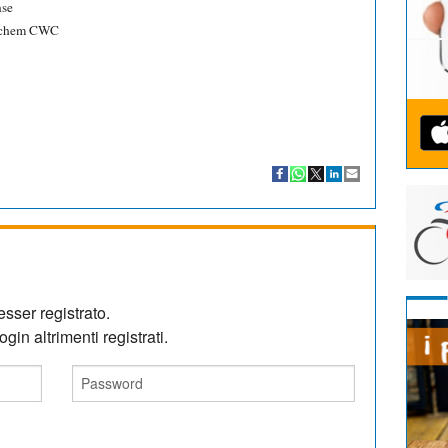
nse
Alchem CWC
sser registrato.
gin altrimenti registrati.