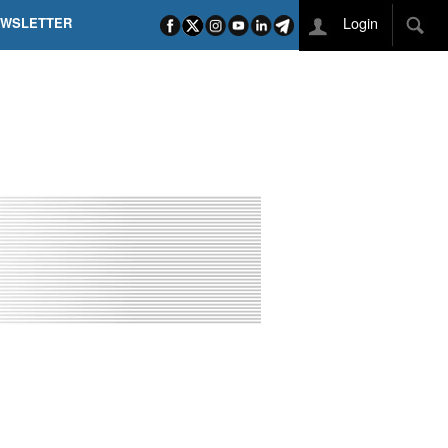
Login
EWSLETTER
 POEL SUI CAMPI ELISI! POGAČAR NELLA STORIA
L TAPPONE DEI TAPPONI
DEJ IN UNA TAPPA PAZZESCA
ETTE INCORONA CARAPAZ
O DI PHILIPSEN SU SCHMID E KOOIJ