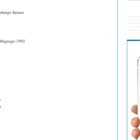
odengo Saiano
 Magnago 1992
o
a