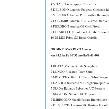
4 VITALE Luca Equipe Corbettese
5 DELBONO Lorenzo Progetto Ciclismo R
6 VENTURA Andrea Polisportiva Besanese
7 COLOMBO Manuel UC Bustese Olonia
8 PIEROBON Andrea GS Cicli Fiorin
9 CHIARELLO Nicolò Velo Club Cassano
10 DI LEO Fabio SC Busto Garolfo
ORDINE D'ARRIVO 2.anno
km 45,5 in 1h 06'35 media/h 41.001
1 BOTTA Matteo Pedale Senaghese
2 LONGO Riccardo Team Serio
3 MORETTO Giulio Gilberto Salus Seregn
4 DALOLA Riccardo SC Brugherio Sportiv
5 SPADA Edoardo Sebastien UC Pessano
6 MARCONI Simone UC Pessano
7 IMBROGNO Nicolò Pedale Brembillese
8 DE VECCHI Lorenzo UC Bustese Olonia