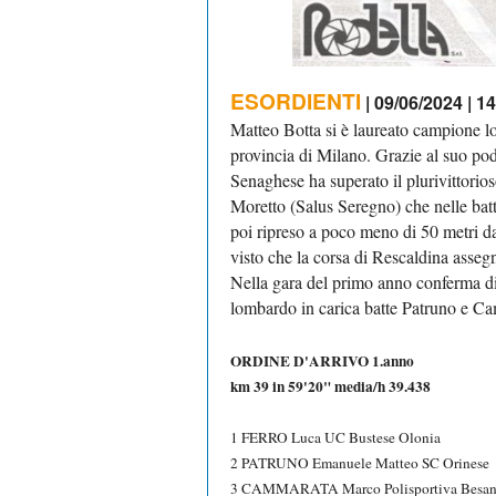
ESORDIENTI
| 09/06/2024 | 1
Matteo Botta si è laureato campione l
provincia di Milano. Grazie al suo pode
Senaghese ha superato il plurivittori
Moretto (Salus Seregno) che nelle batt
poi ripreso a poco meno di 50 metri d
visto che la corsa di Rescaldina asseg
Nella gara del primo anno conferma d
lombardo in carica batte Patruno e C
ORDINE D'ARRIVO 1.anno
km 39 in 59'20" media/h 39.438
1 FERRO Luca UC Bustese Olonia
2 PATRUNO Emanuele Matteo SC Orinese
3 CAMMARATA Marco Polisportiva Besan