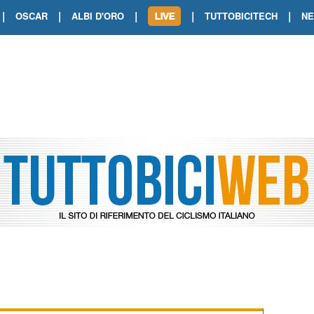
|
|
|
|
|
OSCAR
ALBI D'ORO
TUTTOBICITECH
N
TOUR DE FRANCE. SHOW DI VAN DER
TOUR DE FRANCE. CARAPAZ FIRMA I
TOUR DE FRANCE. POKERISSIMO TA
TOUR DE FRANCE. ORCIERES-MERL
TOUR DE FRANCE. A VOIRON TRIONF