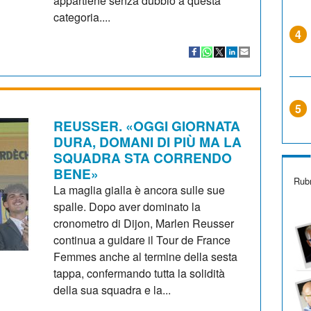
appartiene senza dubbio a questa
categoria....
4
5
REUSSER. «OGGI GIORNATA
DURA, DOMANI DI PIÙ MA LA
SQUADRA STA CORRENDO
BENE»
Rubr
La maglia gialla è ancora sulle sue
spalle. Dopo aver dominato la
cronometro di Dijon, Marlen Reusser
continua a guidare il Tour de France
Femmes anche al termine della sesta
tappa, confermando tutta la solidità
della sua squadra e la...