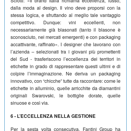
Sciotti: «Il brand Italia richiama eccellenza, lusso,
dalla moda al design. Il vino deve proporsi con la
stessa logica, e sfruttando al meglio tale vantaggio
competitivo. Dunque: vini eccellenti, non
necessariamente già blasonati (tanto il blasone è
sconosciuto, nei mercati emergenti) e con packaging
accattivante, raffinato». I designer che lavorano con
l’azienda – selezionati tra i giovani più promettenti
del Sud - trasferiscono l’eccellenza dei territori in
etichette in grado di rappresentare questi ultimi e di
colpire l’immaginazione. Ne deriva un packaging
innovativo, con “chicche” tutte da raccontare: come le
etichette in alluminio, quelle arricchite da diamantini
originali Swarovski, le bottiglie dorate, quelle
sinuose e così via.
6 - L’ECCELLENZA NELLA GESTIONE
Per la sesta volta consecutiva, Fantini Group ha