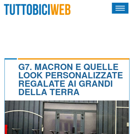
HOME
RIVISTA
SQUADRE
ATLETI
G7. MACRON E QUELLE
LOOK PERSONALIZZATE
CALENDARIO
REGALATE AI GRANDI
DELLA TERRA
OSCAR
ALBI D'ORO
NEWSLETTER