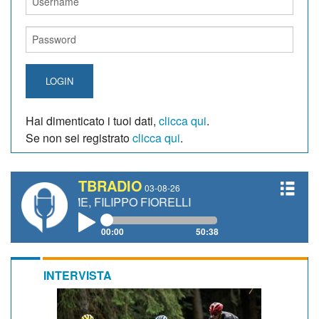
LOGIN
Hai dimenticato i tuoi dati,
clicca qui
.
Se non sei registrato
clicca qui
.
TBRADIO
03-08-26
AME, FILIPPO FIORELLI
00:00
50:38
INTERVISTA