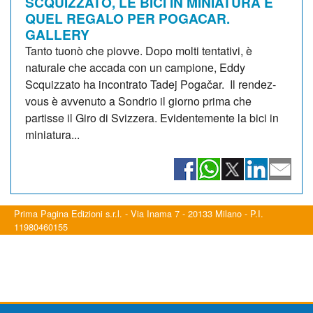
SCQUIZZATO, LE BICI IN MINIATURA E
QUEL REGALO PER POGACAR.
GALLERY
Tanto tuonò che piovve. Dopo molti tentativi, è
naturale che accada con un campione, Eddy
Scquizzato ha incontrato Tadej Pogačar. Il rendez-
vous è avvenuto a Sondrio il giorno prima che
partisse il Giro di Svizzera. Evidentemente la bici in
miniatura...
Prima Pagina Edizioni s.r.l. - Via Inama 7 - 20133 Milano - P.I.
11980460155