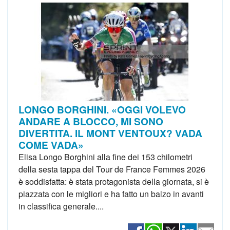
LONGO BORGHINI. «OGGI VOLEVO
ANDARE A BLOCCO, MI SONO
DIVERTITA. IL MONT VENTOUX? VADA
COME VADA»
Elisa Longo Borghini alla fine dei 153 chilometri
della sesta tappa del Tour de France Femmes 2026
è soddisfatta: è stata protagonista della giornata, si è
piazzata con le migliori e ha fatto un balzo in avanti
in classifica generale....