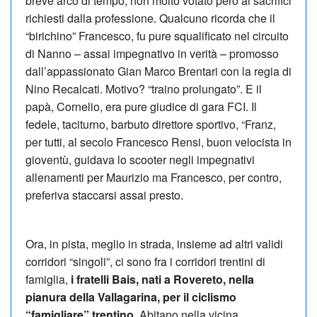
breve arco di tempo, non molto votato però ai sacrifici
richiesti dalla professione. Qualcuno ricorda che il
“birichino” Francesco, fu pure squalificato nel circuito
di Nanno – assai impegnativo in verità – promosso
dall’appassionato Gian Marco Brentari con la regia di
Nino Recalcati. Motivo? “traino prolungato”. E il
papà, Cornelio, era pure giudice di gara FCI. Il
fedele, taciturno, barbuto direttore sportivo, “Franz,
per tutti, al secolo Francesco Rensi, buon velocista in
gioventù, guidava lo scooter negli impegnativi
allenamenti per Maurizio ma Francesco, per contro,
preferiva staccarsi assai presto.
Ora, in pista, meglio in strada, insieme ad altri validi
corridori “singoli”, ci sono fra i corridori trentini di
famiglia,
i fratelli Bais, nati a Rovereto, nella
pianura della Vallagarina, per il ciclismo
“famigliare” trentino
. Abitano nella vicina