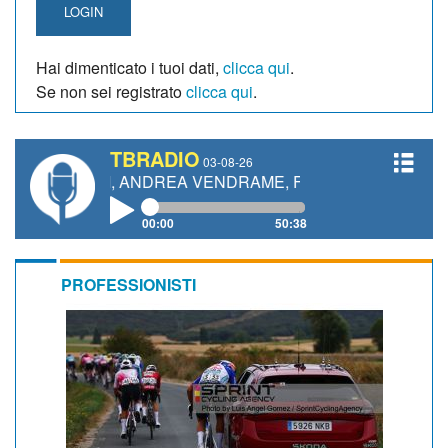
LOGIN
Hai dimenticato i tuoi dati,
clicca qui
.
Se non sei registrato
clicca qui
.
TBRADIO
03-08-26
TTI, ANDREA VENDRAME, FILIPPO FIORELLI
00:00
50:38
PROFESSIONISTI