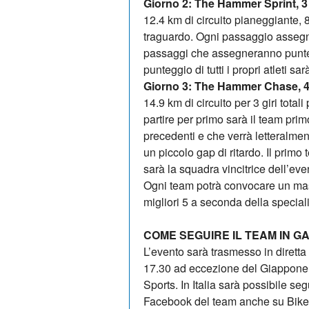
Giorno 2: The Hammer Sprint, 3
12.4 km di circuito pianeggiante, 8
traguardo. Ogni passaggio assegne
passaggi che assegneranno punteg
punteggio di tutti i propri atleti sar
Giorno 3: The Hammer Chase, 4
14.9 km di circuito per 3 giri tota
partire per primo sarà il team prim
precedenti e che verrà letteralmen
un piccolo gap di ritardo. Il primo
sarà la squadra vincitrice dell’e
Ogni team potrà convocare un mass
migliori 5 a seconda della speciali
COME SEGUIRE IL TEAM IN G
L’evento sarà trasmesso in diretta
17.30 ad eccezione del Giappone 
Sports. In Italia sarà possibile se
Facebook del team anche su Bike