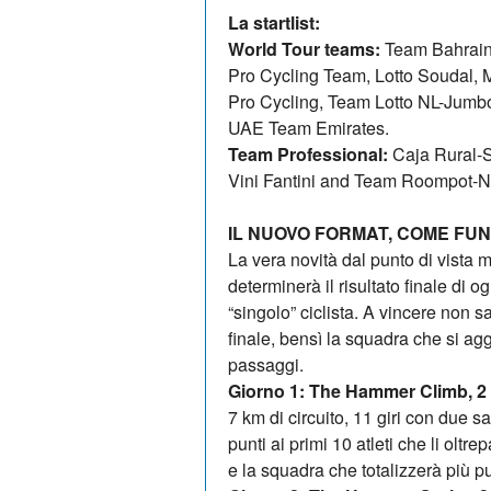
La startlist:
World Tour teams:
Team Bahrai
Pro Cycling Team, Lotto Soudal,
Pro Cycling, Team Lotto NL-Jumb
UAE Team Emirates.
Team Professional:
Caja Rural-S
Vini Fantini and Team Roompot-Ne
IL NUOVO FORMAT, COME FUN
La vera novità dal punto di vista 
determinerà il risultato finale di 
“singolo” ciclista. A vincere non s
finale, bensì la squadra che si ag
passaggi.
Giorno 1: The Hammer Climb, 2
7 km di circuito, 11 giri con due
punti ai primi 10 atleti che li olt
e la squadra che totalizzerà più pu