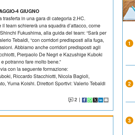
AGGIO-4 GIUGNO
la trasferta in una gara di categoria 2.HC.
e il team schiererà una squadra d’attacco, come
e Shinchi Fukushima, alla guida del team: “Sarà per
lerio Tebaldi, “con corridori predisposti alla fuga,
1
sioni. Abbiamo anche corridori predisposti agli
acchiotti, Pierpaolo De Negri e Kazushige Kuboki
 e potranno fare molto bene.”
l via con la seguente formazione:
oki, Riccardo Stacchiotti, Nicola Bagioli,
o, Yuma Koishi. Direttori Sportivi: Valerio Tebaldi
2
2
|
3