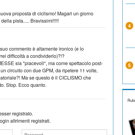
uova proposta di ciclismo! Magari un giorno
ella pista..... Bravissimi!!!!!
4
 suo commento è altamente ironico (e lo
rei difficoltà a condividerlo)?!?
ESSE sia "piacevoli", ma come spettacolo post-
5
i un circuito con due GPM, da ripetere 11 volte,
atoriale?! Ma se questo è il CICLISMO che
to. Stop. Ecco quanto.
Rubr
sser registrato.
gin altrimenti registrati.