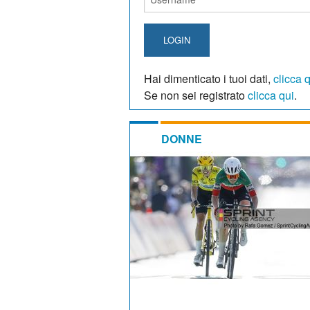
LOGIN
Hai dimenticato i tuoi dati,
clicca 
Se non sei registrato
clicca qui
.
DONNE