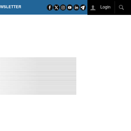
Login
EWSLETTER
 POEL SUI CAMPI ELISI! POGAČAR NELLA STORIA
L TAPPONE DEI TAPPONI
DEJ IN UNA TAPPA PAZZESCA
ETTE INCORONA CARAPAZ
O DI PHILIPSEN SU SCHMID E KOOIJ