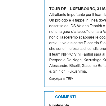
TOUR DE LUXEMBOURG, 31 M
Altrettanto importante per il team 
Un prologo e 4 tappe in linea dov
descritto dai DS Valerio Tebaldi 
noi una gara d’attacco” dichiara Va
non ci lasceremo scappare le occa
arrivi in volata come Riccardo St
che sono in crescita di condizione
Il team NIPPO Vini Fantini sarà a
Pierpaolo De Negri, Kazushige Kub
Alessandro Bisolti, Giacomo Berlat
& Shinichi Fukushima.
Copyright © TBW
COMMENTI
Finalmente