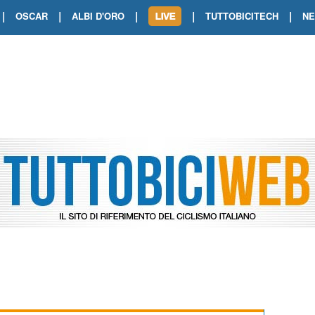
|
|
|
|
|
OSCAR
ALBI D'ORO
TUTTOBICITECH
N
TOUR DE FRANCE. SHOW DI VAN DER
TOUR DE FRANCE. CARAPAZ FIRMA I
TOUR DE FRANCE. POKERISSIMO TA
TOUR DE FRANCE. ORCIERES-MERL
TOUR DE FRANCE. A VOIRON TRIONF