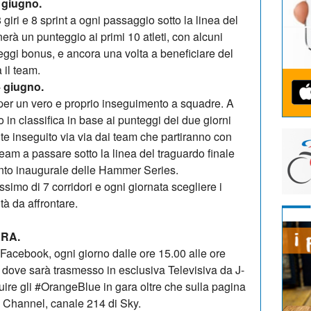
 giugno.
 giri e 8 sprint a ogni passaggio sotto la linea del
rà un punteggio ai primi 10 atleti, con alcuni
gi bonus, e ancora una volta a beneficiare del
à il team.
 giugno.
li per un vero e proprio inseguimento a squadre. A
o in classifica in base ai punteggi dei due giorni
te inseguito via via dai team che partiranno con
 team a passare sotto la linea del traguardo finale
vento inaugurale delle Hammer Series.
imo di 7 corridori e ogni giornata scegliere i
tà da affrontare.
ARA.
 Facebook, ogni giorno dalle ore 15.00 alle ore
dove sarà trasmesso in esclusiva Televisiva da J-
guire gli #OrangeBlue in gara oltre che sulla pagina
 Channel, canale 214 di Sky.