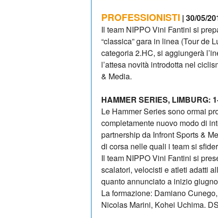
PROFESSIONISTI
| 30/05/20
Il team NIPPO Vini Fantini si prep
“classica” gara in linea (Tour de
categoria 2.HC, si aggiungerà l’i
l’attesa novità introdotta nel cicl
& Media.
HAMMER SERIES, LIMBURG: 1
Le Hammer Series sono ormai prossi
completamente nuovo modo di inten
partnership da Infront Sports & Me
di corsa nelle quali i team si sfide
Il team NIPPO Vini Fantini si pres
scalatori, velocisti e atleti adatti
quanto annunciato a inizio giugno
La formazione: Damiano Cunego, M
Nicolas Marini, Kohei Uchima. DS