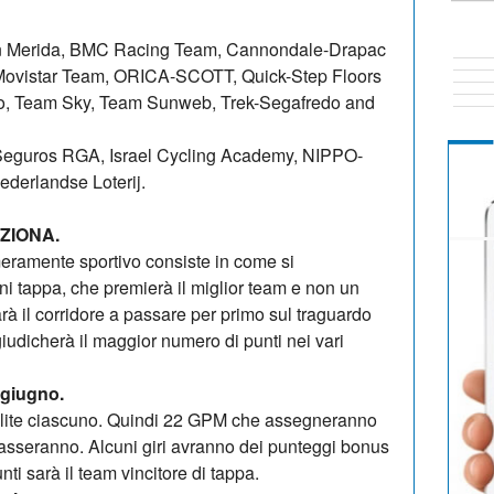
n Merida, BMC Racing Team, Cannondale-Drapac
 Movistar Team, ORICA-SCOTT, Quick-Step Floors
o, Team Sky, Team Sunweb, Trek-Segafredo and
eguros RGA, Israel Cycling Academy, NIPPO-
derlandse Loterij.
ZIONA.
meramente sportivo consiste in come si
ogni tappa, che premierà il miglior team e non un
arà il corridore a passare per primo sul traguardo
giudicherà il maggior numero di punti nei vari
 giugno.
 salite ciascuno. Quindi 22 GPM che assegneranno
repasseranno. Alcuni giri avranno dei punteggi bonus
nti sarà il team vincitore di tappa.