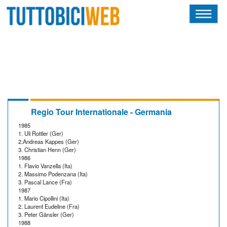
HOME
RIVISTA
SQUADRE
ATLETI
Regio Tour Internationale - Germania
1985
CALENDARIO
1. Uli Rottler (Ger)
2.Andreas Kappes (Ger)
3. Christian Henn (Ger)
OSCAR
1986
1. Flavio Vanzella (Ita)
2. Massimo Podenzana (Ita)
ALBI D'ORO
3. Pascal Lance (Fra)
1987
1. Mario Cipollini (Ita)
2. Laurent Eudeline (Fra)
3. Peter Gänsler (Ger)
1988
NEWSLETTER