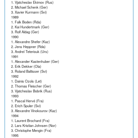
1. Vjatcheslav Ekimov (Rus)
2. Michael Schenk (Ger)
3. Xavier Kurmann (Svi)
1989
1. Falk Boden (Rda)
2. Kai Hundertmark (Ger)
3. Rolf Aldag (Ger)
1990
1. Alexandre Shefer (Kaz)
2. Jens Heppner (Rda)
3. Andreï Teteriouk (Urs)
1991
1. Alexander Kastenhuber (Ger)
2. Erik Dekker (Ola)
3. Roland Baltisser (Svi)
1992
1. Dainis Ozols (Let)
2. Thomas Fleischer (Ger)
3. Vjatcheslav Bobrik (Rus)
1993
1. Pascal Hervé (Fra)
2. Erich Spuler (Svi)
3. Alexandre Vinokourov (Kaz)
1994
1. Laurent Brochard (Fra)
2. Lars Kristian Johnsen (Nor)
3. Christophe Mengin (Fra)
1995