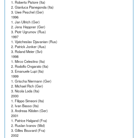
1. Roberto Pistore (Ita)
2. Gianluca Pianegonda (Ita)
3. Uwe Peschel (Ger)
1996
1. Jan Ullrich (Ger)
2. Jens Heppner (Ger)
3. Piotr Ugrumov (Rus)
1997
1. Vjatcheslav Djavanian (Rus)
2. Patrick Jonker (Aus)
3. Roland Meier (Svi)
1998
1. Mirco Celestino (Ita)
2. Rodolfo Ongarato (Ita)
3. Emanuele Lupi (Ita)
1999
1. Grischa Niermann (Ger)
2. Michael Rich (Ger)
3. Nicola Loda (Ita)
2000
1. Filippo Simeoni (Ita)
2. Ivan Basso (Ita)
3. Andreas Klöden (Ger)
2001
1. Patrice Halgand (Fra)
2. Ruslan Ivanov (Mol)
3. Gilles Bouvard (Fra)
2002