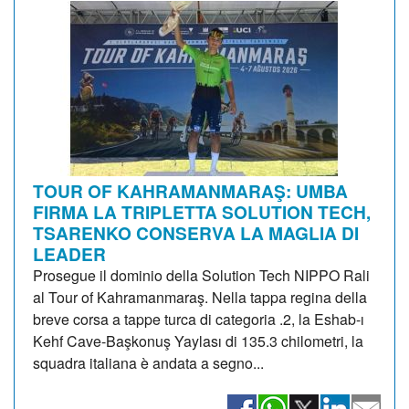
TOUR OF KAHRAMANMARAŞ: UMBA
FIRMA LA TRIPLETTA SOLUTION TECH,
TSARENKO CONSERVA LA MAGLIA DI
LEADER
Prosegue il dominio della Solution Tech NIPPO Rali
al Tour of Kahramanmaraş. Nella tappa regina della
breve corsa a tappe turca di categoria .2, la Eshab-ı
Kehf Cave-Başkonuş Yaylası di 135.3 chilometri, la
squadra italiana è andata a segno...