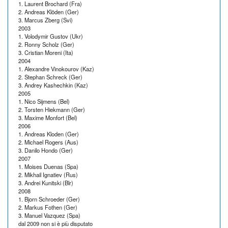
1. Laurent Brochard (Fra)
2. Andreas Klöden (Ger)
3. Marcus Zberg (Svi)
2003
1. Volodymir Gustov (Ukr)
2. Ronny Scholz (Ger)
3. Cristian Moreni (Ita)
2004
1. Alexandre Vinokourov (Kaz)
2. Stephan Schreck (Ger)
3. Andrey Kashechkin (Kaz)
2005
1. Nico Sijmens (Bel)
2. Torsten Hiekmann (Ger)
3. Maxime Monfort (Bel)
2006
1. Andreas Kloden (Ger)
2. Michael Rogers (Aus)
3. Danilo Hondo (Ger)
2007
1. Moises Duenas (Spa)
2. Mikhail Ignatiev (Rus)
3. Andrei Kunitski (Blr)
2008
1. Bjorn Schroeder (Ger)
2. Markus Fothen (Ger)
3. Manuel Vazquez (Spa)
dal 2009 non si è più disputato