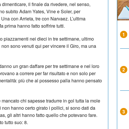
a dimenticare, il finale da rivedere, nel senso,
no subito Adam Yates, Vine e Soler, per
. Una con Arrieta, tre con Narvaez. L’ultima
 prima hanno fatto soffrire tutti.
1
o piazzamenti nei dieci in tre settimane, ultimo
: non sono venuti qui per vincere il Giro, ma una
danno un gran daffare per tre settimane e nel loro
2
provano a correre per far risultato e non solo per
i mentalità: più che al possesso palla hanno pensato
è mancato chi sapesse tradurre in gol tutta la mole
 non hanno certo girato i pollici, si sono dati da
3
, gli altri hanno fatto quello che potevano fare.
o tutto suo: 8.