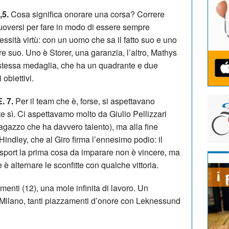
5.
Cosa significa onorare una corsa? Correre
uoversi per fare in modo di essere sempre
ssità virtù: con un uomo che sa il fatto suo e uno
re suo. Uno è Storer, una garanzia, l’altro, Mathys
a stessa medaglia, che ha un quadrante e due
 obiettivi.
 7.
Per il team che è, forse, si aspettavano
e sì. Ci aspettavamo molto da Giulio Pellizzari
agazzo che ha davvero talento), ma alla fine
indley, che al Giro firma l’ennesimo podio: il
 sport la prima cosa da imparare non è vincere, ma
 è alternare le sconfitte con qualche vittoria.
menti (12), una mole infinita di lavoro. Un
Milano, tanti piazzamenti d’onore con Leknessund