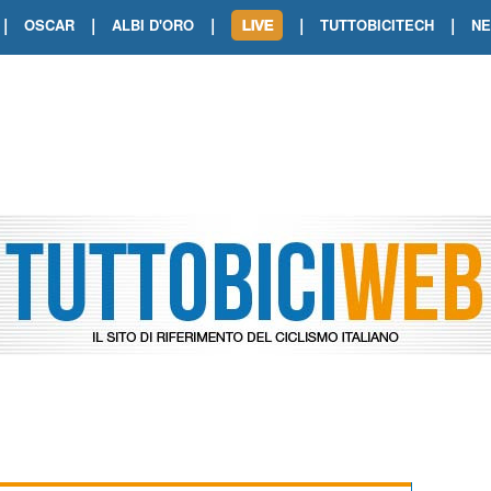
|
|
|
|
|
OSCAR
ALBI D'ORO
TUTTOBICITECH
N
TOUR DE FRANCE. SHOW DI VAN DER
TOUR DE FRANCE. CARAPAZ FIRMA I
TOUR DE FRANCE. POKERISSIMO TA
TOUR DE FRANCE. ORCIERES-MERL
TOUR DE FRANCE. A VOIRON TRIONF