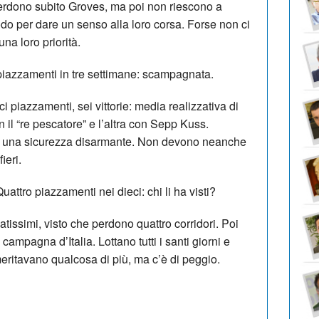
rdono subito Groves, ma poi non riescono a
modo per dare un senso alla loro corsa. Forse non ci
a loro priorità.
iazzamenti in tre settimane: scampagnata.
i piazzamenti, sei vittorie: media realizzativa di
n il “re pescatore” e l’altra con Sepp Kuss.
on una sicurezza disarmante. Non devono neanche
ieri.
uattro piazzamenti nei dieci: chi li ha visti?
tissimi, visto che perdono quattro corridori. Poi
campagna d’Italia. Lottano tutti i santi giorni e
meritavano qualcosa di più, ma c’è di peggio.