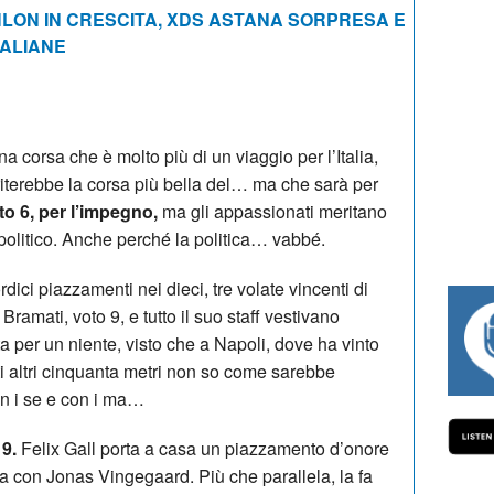
LON IN CRESCITA, XDS ASTANA SORPRESA E
TALIANE
na corsa che è molto più di un viaggio per l’Italia,
iterebbe la corsa più bella del… ma che sarà per
to 6, per l’impegno,
ma gli appassionati meritano
 politico. Anche perché la politica… vabbé.
dici piazzamenti nei dieci, tre volate vincenti di
mati, voto 9, e tutto il suo staff vestivano
#334 CHARLY WEGELIUS, MAURO GI
ta per un niente, visto che a Napoli, dove ha vinto
ati altri cinquanta metri non so come sarebbe
con i se e con i ma…
9.
Felix Gall porta a casa un piazzamento d’onore
la con Jonas Vingegaard. Più che parallela, la fa