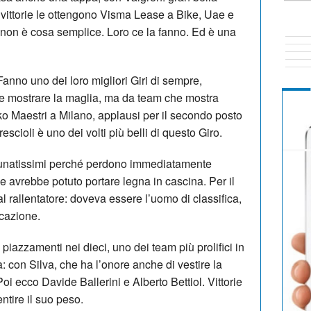
 vittorie le ottengono Visma Lease a Bike, Uae e
i non è cosa semplice. Loro ce la fanno. Ed è una
anno uno dei loro migliori Giri di sempre,
 mostrare la maglia, ma da team che mostra
irko Maestri a Milano, applausi per il secondo posto
cioli è uno dei volti più belli di questo Giro.
unatissimi perché perdono immediatamente
avrebbe potuto portare legna in cascina. Per il
 rallentatore: doveva essere l’uomo di classifica,
ficazione.
piazzamenti nei dieci, uno dei team più prolifici in
a: con Silva, che ha l’onore anche di vestire la
i ecco Davide Ballerini e Alberto Bettiol. Vittorie
ntire il suo peso.