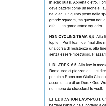
in scia: quasi. Appena dietro. Il pr
deve battersi come un leone e l’au
nei dieci, un quinto posto nella s
grande squadra, ma questa non è p
effetti una grandissima squadra.
NSN CYCLING TEAM. 6,5.
Alla f
top ten. Per il team del “mai dire m
una corsa di resistenza e, alla fine
senza essere mostruoso. Piazzame
LIDL-TREK. 6,5.
Alla fine la medi
Roma: sedici piazzamenti nei diec
portata a Roma con Giulio Ciccone.
accontentare di un Derek Gee-West
nemmeno da stracciarsi le vesti.
EF EDUCATION EASY-POST. 6,
perdere l’abitudine si portano a 