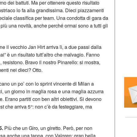
imo dei battuti. Ma per ottenere questo risultato
striaco lo fa alla grandissima. Dieci piazzamenti
peciale classifica per team. Una condotta di gara da
iù una novità, anche perché ormai sono a tutti gli
ine il vecchio Jan Hirt arriva lì, a due passi dalla
ai” è un risultato tutt’altro che malvagio. Fanno
, resistono. Bravo il nostro Pinarello: si mostra,
nti nei dieci? Otto.
cano un po’ con lo sprint vincente di Milan a
i, un giorno in maglia rosa e una maglia azzurra
 Erano partiti con ben altri obiettivi. Si devono
 che arriva 5°: non c’è da festeggiare, ma
5.
Più che un Giro, un giretto. Però, per non
casa anche una tappa, con Valgren: gran bella