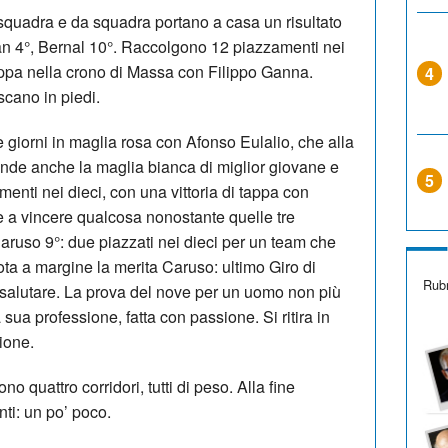
quadra e da squadra portano a casa un risultato
an 4°, Bernal 10°. Raccolgono 12 piazzamenti nei
 tappa nella crono di Massa con Filippo Ganna.
4
scano in piedi.
giorni in maglia rosa con Afonso Eulalio, che alla
ifende anche la maglia bianca di miglior giovane e
5
enti nei dieci, con una vittoria di tappa con
re a vincere qualcosa nonostante quelle tre
aruso 9°: due piazzati nei dieci per un team che
ota a margine la merita Caruso: ultimo Giro di
Rubr
r salutare. La prova del nove per un uomo non più
ua professione, fatta con passione. Si ritira in
ione.
o quattro corridori, tutti di peso. Alla fine
ti: un po’ poco.