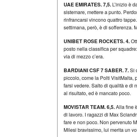
UAE EMIRATES. 7,5.
L’inizio è d
sistemare, mettere a punto. Perdo
rinfrancarsi vincono quattro tappe
settimana, però, è di sofferenza. Ma
UNIBET ROSE ROCKETS. 4.
Ott
posto nella classifica per squadre
via di mezzo c’era.
BARDIANI CSF 7 SABER. 7.
Si 
piccolo, come la Polti VisitMalta, 
farsi vedere. Salto di qualità e d
al risultato, ed è mancato poco.
MOVISTAR TEAM. 6,5.
Alla fine 
di lavoro. I ragazzi di Max Sciandri
fare e non poco. Non pervenuto Mas
Milesi bravissimo, lui merita un vot