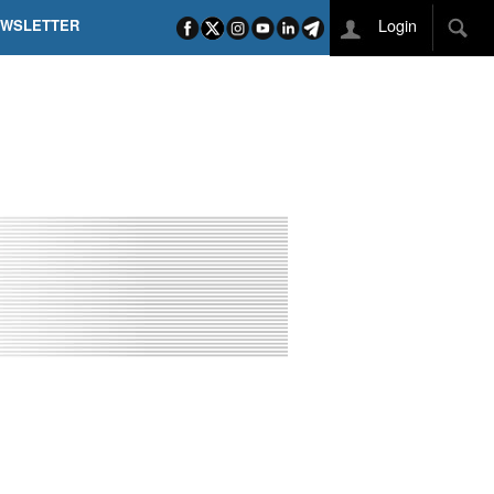
Login
EWSLETTER
 POEL SUI CAMPI ELISI! POGAČAR NELLA STORIA
L TAPPONE DEI TAPPONI
DEJ IN UNA TAPPA PAZZESCA
ETTE INCORONA CARAPAZ
O DI PHILIPSEN SU SCHMID E KOOIJ