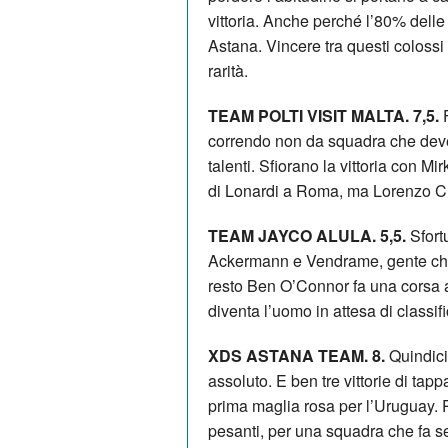
vittoria. Anche perché l’80% delle
Astana. Vincere tra questi coloss
rarità.
TEAM POLTI VISIT MALTA. 7,5.
F
correndo non da squadra che deve
talenti. Sfiorano la vittoria con M
di Lonardi a Roma, ma Lorenzo Cres
TEAM JAYCO ALULA. 5,5.
Sfort
Ackermann e Vendrame, gente che 
resto Ben O’Connor fa una corsa al
diventa l’uomo in attesa di classi
XDS ASTANA TEAM. 8.
Quindici 
assoluto. E ben tre vittorie di tapp
prima maglia rosa per l’Uruguay. Po
pesanti, per una squadra che fa se