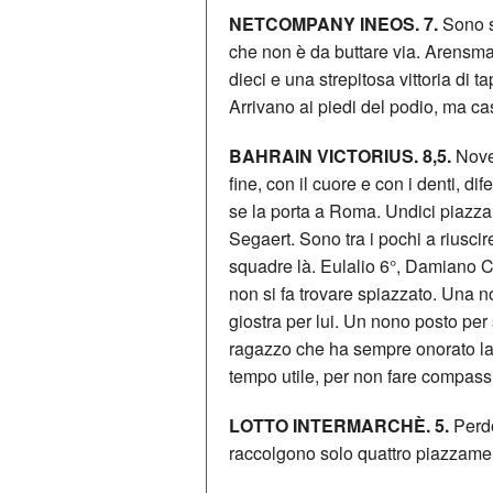
NETCOMPANY INEOS. 7.
Sono s
che non è da buttare via. Arensm
dieci e una strepitosa vittoria di
Arrivano ai piedi del podio, ma ca
BAHRAIN VICTORIUS. 8,5.
Nove 
fine, con il cuore e con i denti, d
se la porta a Roma. Undici piazzam
Segaert. Sono tra i pochi a riusci
squadre là. Eulalio 6°, Damiano C
non si fa trovare spiazzato. Una n
giostra per lui. Un nono posto pe
ragazzo che ha sempre onorato la s
tempo utile, per non fare compass
LOTTO INTERMARCHÈ. 5.
Perdon
raccolgono solo quattro piazzamen