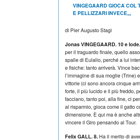
VINGEGAARD GIOCA COL T
E PELLIZZARI INVECE,,,
di Pier Augusto Stagi
Jonas VINGEGAARD. 10 e lode
per il traguardo finale, quello as
spalle di Eulalio, perché a lui int
e fisiche: tanto arriverà. Vince b
l’immagine di sua moglie (Trine) e
vittorie (ci sono ancora cinque arri
forte, il più lucido e il più freddo,
facciano, tanto poi, alla fine, ci 
al risparmio, gioca come il gatto co
dimensione. È qui ma è anche altr
vincere il Giro pensando al Tour.
Felix GALL. 8.
Ha il merito di aver