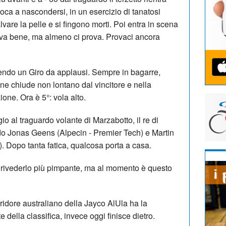
gioca a nascondersi, in un esercizio di tanatosi
vare la pelle e si fingono morti. Poi entra in scena
i va bene, ma almeno ci prova. Provaci ancora
endo un Giro da applausi. Sempre in bagarre,
ine chiude non lontano dal vincitore e nella
one. Ora è 5°: vola alto.
o al traguardo volante di Marzabotto, il re di
do Jonas Geens (Alpecin - Premier Tech) e Martin
. Dopo tanta fatica, qualcosa porta a casa.
rivederlo più pimpante, ma al momento è questo
ridore australiano della Jayco AlUla ha la
te della classifica, invece oggi finisce dietro.