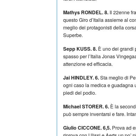
Mathys RONDEL. 8.
Il 22enne fr
questo Giro d’Italia assieme al co
meglio dei protagonisti della corsa
Superbe.
Sepp KUSS. 8.
È uno dei grandi 
spasso per l’Italia Jonas Vingegaa
attenzione ed efficacia.
Jai HINDLEY. 6.
Sta meglio di Pel
ogni caso la medica e guadagna un
piedi del podio.
Michael STORER. 6.
È la seconda
può sempre inventarsi e fare. Intan
Giulio CICCONE. 6,5.
Prova ad ent
riprova con Ulissi e Aerts un po’ pi