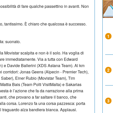
ssibilità di fare qualche passettino in avanti. Non
to, tantissimo. È chiaro che qualcosa è successo.
1
da: suonato.
la Movistar scalpita e non è il solo. Ha voglia di
ocare immediatamente. Via a tutta con Edward
ch) e Davide Ballerini (XDS Astana Team). Al km
2
sei corridori: Jonas Geens (Alpecin - Premier Tech),
 Saber), Einer Rubio (Movistar Team), Tim
attia Bais (Team Polti VisitMalta) e Sakarias
esta è l’azione che fa da narrazione alla prima
canti, che provano a far saltare il banco, che
3
lla corsa. Lorenzo fa una corsa pazzesca: porta
al traguardo alza bandiera bianca. Applausi.