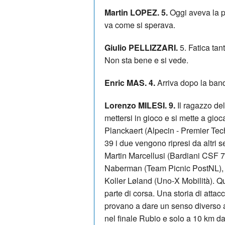
Martin LOPEZ. 5.
Oggi aveva la po
va come si sperava.
Giulio PELLIZZARI.
5. Fatica tan
Non sta bene e si vede.
Enric MAS. 4.
Arriva dopo la ban
Lorenzo MILESI. 9.
Il ragazzo del
mettersi in gioco e si mette a gi
Planckaert (Alpecin - Premier Te
39 i due vengono ripresi da altri 
Martin Marcellusi (Bardiani CSF 7
Naberman (Team Picnic PostNL), M
Koller Løland (Uno-X Mobilità). Qu
parte di corsa. Una storia di attac
provano a dare un senso diverso a
nel finale Rubio e solo a 10 km d