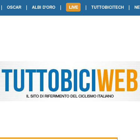
|
|
|
|
|
OSCAR
ALBI D'ORO
TUTTOBICITECH
N
TOUR DE FRANCE. SHOW DI VAN DER
TOUR DE FRANCE. CARAPAZ FIRMA I
TOUR DE FRANCE. POKERISSIMO TA
TOUR DE FRANCE. ORCIERES-MERL
TOUR DE FRANCE. A VOIRON TRIONF