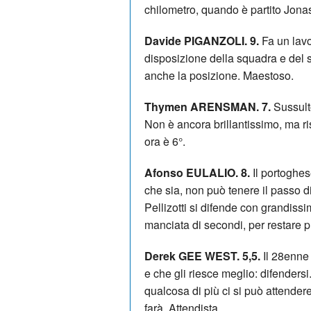
chilometro, quando è partito Jonas,
Davide PIGANZOLI. 9.
Fa un lavo
disposizione della squadra e del su
anche la posizione. Maestoso.
Thymen ARENSMAN. 7.
Sussult
Non è ancora brillantissimo, ma ris
ora è 6°.
Afonso EULALIO. 8.
Il portoghes
che sia, non può tenere il passo d
Pellizotti si difende con grandis
manciata di secondi, per restare p
Derek GEE WEST. 5,5.
Il 28enne 
e che gli riesce meglio: difendersi
qualcosa di più ci si può attende
farà. Attendista.