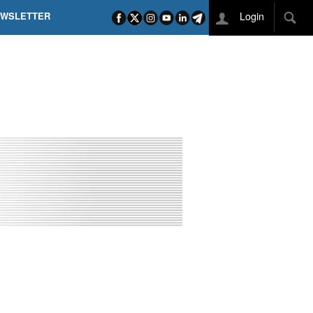
Login
EWSLETTER
 POEL SUI CAMPI ELISI! POGAČAR NELLA STORIA
L TAPPONE DEI TAPPONI
DEJ IN UNA TAPPA PAZZESCA
ETTE INCORONA CARAPAZ
O DI PHILIPSEN SU SCHMID E KOOIJ