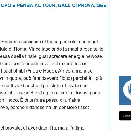
OPO E PENSA AL TOUR, GALL CI PROVA, GEE
.
Secondo successo di tappa per colui che è qui
soluto di Roma. Vince lasciando la maglia rosa sulle
eressa quella finale: guai sprecare energie nervose
aciando per l’ennesima volta il manubrio con
 i suoi bimbi (Frida e Hugo). Arriveranno altre
vi in quota, può fare davvero filotto) perché è il più
 per certi versi anche il più cinico. Lascia che
#334 CHARLY WEGELIUS, MAURO GIA
pensa lui. Lascia che si agitino, mentre Jonas gioca
n il topo. È di un’altra pasta, di un’altra
ove, perché il danese ha un pensiero fisso:
ci provato, di aver dato il la, ma all’ultimo